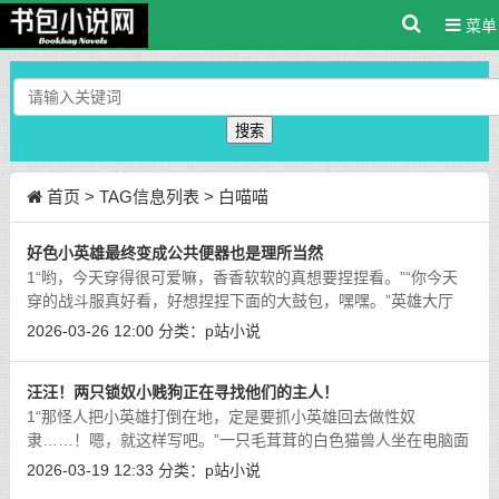
菜单
搜索
首页
> TAG信息列表 > 白喵喵
好色小英雄最终变成公共便器也是理所当然
1“哟，今天穿得很可爱嘛，香香软软的真想要捏捏看。”“你今天
穿的战斗服真好看，好想捏捏下面的大鼓包，嘿嘿。”英雄大厅
中，一个活泼可爱，头顶长着一对兽耳，脑后系着一根长须辫的
2026-03-26 12:00
分类：
p站小说
正太正非常自来熟地向着周围的打
[详细]
汪汪！两只锁奴小贱狗正在寻找他们的主人！
1“那怪人把小英雄打倒在地，定是要抓小英雄回去做性奴
隶……！嗯，就这样写吧。”一只毛茸茸的白色猫兽人坐在电脑面
前，爪子在面前的键盘上飞快敲击着，将自己脑海中小英雄被怪
2026-03-19 12:33
分类：
p站小说
人抓住不停凌辱和调教的画面转变为文字
[详细]