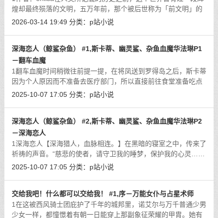
煌却最终殒落的文明，五万年前，那个被后世称为「前文明」的
纪元，是科技与智慧的极致化身。他们掌握星辰间的能量，驭使
2026-03-14 19:49
分类：
p站小说
崩坏之力，建造了远超当今想象的城
[详细]
深海恋人（鲸鲨杂鱼） #1,斯卡蒂、幽灵鲨、杂鱼血魔华法琳P1
－翻车血魔
1翻车血魔时间稍微往前提一提，在将凤送到罗得岛之后，斯卡蒂
因为个人原因而不准备去医疗部门，所以直接前往食堂准备吃点
东西，而在她取了餐点之后，找了个位置坐下却忽然想起自己还
2025-10-07 17:05
分类：
p站小说
没盥洗，一路上风尘仆仆的，还是去
[详细]
深海恋人（鲸鲨杂鱼） #2,斯卡蒂、幽灵鲨、杂鱼血魔华法琳P2
－深海恋人
1深海恋人【深海猎人，血脉相连。】在黑暗的寝室之中，传来了
祈祷的声音。“慈悲的使者，请守卫我的睡梦，保护我的心灵……
＂身穿着修女服装的白发少女跪在床上进行着祈祷，虽然她看上
2025-10-07 17:05
分类：
p站小说
去十分正常的样子，实际上她的心
[详细]
交给我吧！什么都可以交给我！ #1,序－万能女仆与占星术师
1在这被西风骑士团庇护了千年的城邦里，诺艾尔与万千普通少男
少女一样，都憧憬着有朝一日能穿上那副象征荣耀的甲胄。她有