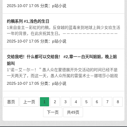
着白色的头发与湖绿色的双眸，发型是不妨碍行动的过耳短发，
2025-10-07 17:05
分类：
p站小说
身上穿着女仆样式的甲冑，于衣领上
[详细]
约稿系列 #1,浅色的生日
1来自金主－彩虹的约稿，反穿越的蓝毒来到地球上與少女玖生活
一年的背景，在此庆祝其生日。－－－－－－－－－－－－－－
－－－－－－START－－－－－－－－－－－－－－－－－－－
2025-10-07 17:05
分类：
p站小说
－－－－“呼……搞定了。”一名粉
[详细]
交给我吧！什么都可以交给我！ #2,章一－白天叫姐姐，晚上姐
姐叫
1“诺－艾－尔－！＂愚人众在蒙德展开外交活动的时间已经不是
一天两天了，而这一天，愚人众所属的雷萤术士－娜塔莎小姐观
察出了一件奇怪的事情。或者说，专属于蒙德人的咒语？在蒙德
2025-10-07 17:05
分类：
p站小说
城内，蒙德人只要一有甚么疑难杂症
[详细]
首页
上一页
1
2
3
4
5
6
7
8
下一页
共49页