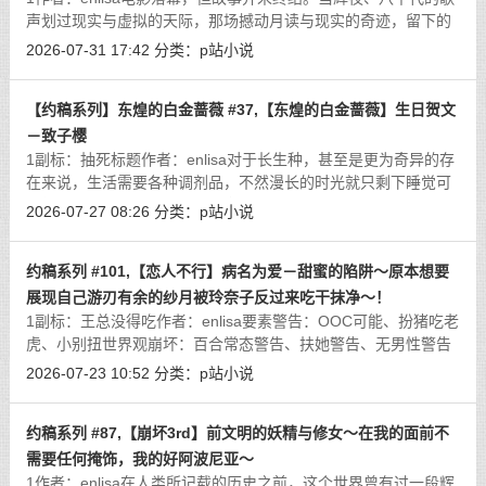
声划过现实与虚拟的天际，那场撼动月读与现实的奇迹，留下的
不仅仅是重逢的喜悦，更是一个全新的开始。网络世界因终极直
2026-07-31 17:42
分类：
p站小说
播而产生的震荡，余波仍在扩散；而
[详细]
【约稿系列】东煌的白金蔷薇 #37,【东煌的白金蔷薇】生日贺文
－致子樱
1副标：抽死标题作者：enlisa对于长生种，甚至是更为奇异的存
在来说，生活需要各种调剂品，不然漫长的时光就只剩下睡觉可
以打发时间。短生种的时间观念、生活的步调对于她们来说十分
2026-07-27 08:26
分类：
p站小说
迅速，往往还没有将一项乐趣玩腻就
[详细]
约稿系列 #101,【恋人不行】病名为爱－甜蜜的陷阱～原本想要
展现自己游刃有余的纱月被玲奈子反过来吃干抹净～！
1副标：王总没得吃作者：enlisa要素警告：OOC可能、扮猪吃老
虎、小别扭世界观崩坏：百合常态警告、扶她警告、无男性警告
－致过去的我：若妳正期待一个关于爱的故事，请现在就阖上这
2026-07-23 10:52
分类：
p站小说
无病呻吟的笔记本。这里没有璀璨夺
[详细]
约稿系列 #87,【崩坏3rd】前文明的妖精与修女～在我的面前不
需要任何掩饰，我的好阿波尼亚～
1作者：enlisa在人类所记载的历史之前，这个世界曾有过一段辉