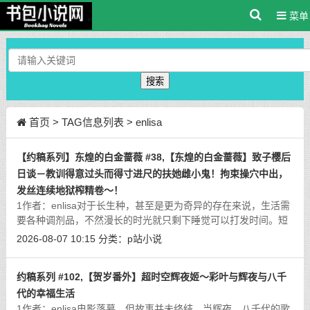
菜单
搜索
首页
> TAG信息列表 > enlisa
【约稿系列】东煌的白金蔷薇 #38,【东煌的白金蔷薇】致子樱后
日谈－教训得意过头而得寸进尺的扶她雌小鬼！拘束操穴中出，
发丝连续地狱榨精卷～！
1作者：enlisa对于长生种，甚至是更为奇异的存在来说，生活需
要各种调剂品，不然漫长的时光就只剩下睡觉可以打发时间。短
生种的时间观念、生活的步调对于她们来说十分迅速，往往还没
2026-08-07 10:15
分类：
p站小说
有将一项乐趣玩腻就会出现下一种崭
[详细]
约稿系列 #102,【贺岁番外】超时空辉夜姬～彩叶与辉夜与八千
代的幸福生活
1作者：enlisa电影落幕，但故事并未终结。当辉夜、八千代的歌