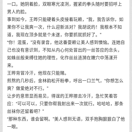
一口。她阴着脸，双眼寒光凌冽，握紧的拳头随时要招呼上
男人的脸。
事到如今，王晔只能硬着头皮接着玩赖，“我，我告诉你，如
果你不让我爽一次，什么迎新派对？我胡说的！我根本不知
道，我现在顶多就是个未遂，你要抓就抓好了。”
“你！混蛋，”没有录音，他这番耍赖让美人感到懊恼。连她自
己也没有意识到，不知从内心何处冒出的一丝答应的念头，
如蛛丝般束缚住她的理性，化作丝丝涟漪在嫩穴中荡漾开
来。
王晔背冒冷汗，他现在只能赌。
煎熬的几秒后，金林韵松开粉拳，呼出一口兰气，“你想怎么
爽？做爱绝对不行。”
让步的意思显而易见，得逞的王晔擦去冷汗，急忙笑着答
应：“可以可以，只要你帮我射出来一次就行。哈哈哈，那条
丝袜你还留着吧？”
“那种东西，谁会留啊。”美人感到无语，双手抱胸狠狠白了他
一眼。