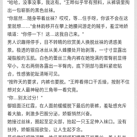
“哈哈，没事没事，我这有。”王晔似乎早有预料，从裤袋里掏
出一包崭新的黑色丝袜。
“你居然…随身带着丝袜？哎哎，等…住手呀，你该不会在这
里就想……”金林韵移开在攀上她腰间游走的贼手，羞涩地娇
嗔道：“你停一下！这…这我自己来。”
男人识趣得停手，目不转睛的欣赏美人换脱丝袜的诱惑美
景。极透的银白冰丝从美人蜂腰处开始剥落，一寸寸显露出
凝脂般的玉肌。白色的蕾丝三角内裤在她饱满的雪臀前显得
窄小，左右两侧各露出一半臀肉，底下阴部与面料紧密贴
合，性感骆驼趾清晰可见。
“按昨天的要求，内裤也要脱。”王晔看得口干舌燥，按耐不住
想对女人最神秘的三角带一看究竟。
“你…别太过分！”
御姐面泛红霞，在人面前缓缓脱下最后的亵裤，羞耻感充斥
着大脑，刺激多巴胺分泌，娇躯悄然兴奋。
她接过丝袜，圈起至足尖部，抬起一只玉足伸入袜口。没有
扶持，娇躯摇摇欲坠，让人生起歹念。