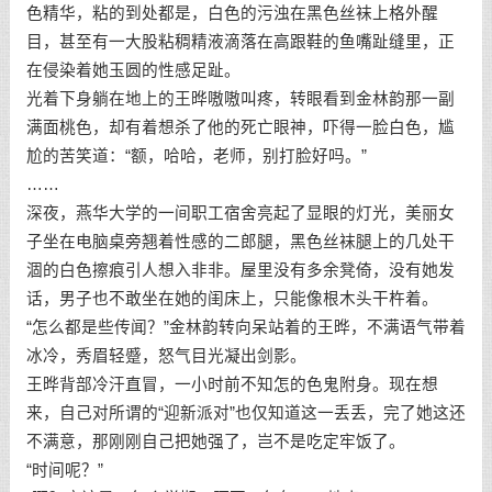
色精华，粘的到处都是，白色的污浊在黑色丝袜上格外醒
目，甚至有一大股粘稠精液滴落在高跟鞋的鱼嘴趾缝里，正
在侵染着她玉圆的性感足趾。
光着下身躺在地上的王晔嗷嗷叫疼，转眼看到金林韵那一副
满面桃色，却有着想杀了他的死亡眼神，吓得一脸白色，尴
尬的苦笑道：“额，哈哈，老师，别打脸好吗。”
……
深夜，燕华大学的一间职工宿舍亮起了显眼的灯光，美丽女
子坐在电脑桌旁翘着性感的二郎腿，黑色丝袜腿上的几处干
涸的白色擦痕引人想入非非。屋里没有多余凳倚，没有她发
话，男子也不敢坐在她的闺床上，只能像根木头干杵着。
“怎么都是些传闻？”金林韵转向呆站着的王晔，不满语气带着
冰冷，秀眉轻蹙，怒气目光凝出剑影。
王晔背部冷汗直冒，一小时前不知怎的色鬼附身。现在想
来，自己对所谓的“迎新派对”也仅知道这一丢丢，完了她这还
不满意，那刚刚自己把她强了，岂不是吃定牢饭了。
“时间呢？”