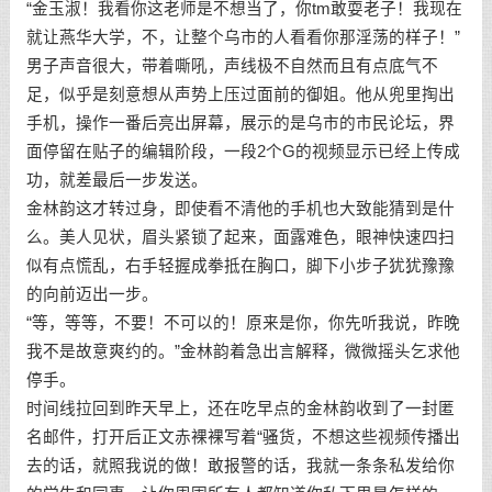
“金玉淑！我看你这老师是不想当了，你tm敢耍老子！我现在
就让燕华大学，不，让整个乌市的人看看你那淫荡的样子！”
男子声音很大，带着嘶吼，声线极不自然而且有点底气不
足，似乎是刻意想从声势上压过面前的御姐。他从兜里掏出
手机，操作一番后亮出屏幕，展示的是乌市的市民论坛，界
面停留在贴子的编辑阶段，一段2个G的视频显示已经上传成
功，就差最后一步发送。
金林韵这才转过身，即使看不清他的手机也大致能猜到是什
么。美人见状，眉头紧锁了起来，面露难色，眼神快速四扫
似有点慌乱，右手轻握成拳抵在胸口，脚下小步子犹犹豫豫
的向前迈出一步。
“等，等等，不要！不可以的！原来是你，你先听我说，昨晚
我不是故意爽约的。”金林韵着急出言解释，微微摇头乞求他
停手。
时间线拉回到昨天早上，还在吃早点的金林韵收到了一封匿
名邮件，打开后正文赤裸裸写着“骚货，不想这些视频传播出
去的话，就照我说的做！敢报警的话，我就一条条私发给你