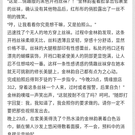
“这是…情趣版的黑色开裆丝袜？！”金林韵羞着脸拿出包裹里
的丝袜，确认没有其他物品后，红彤彤的俏脸露出了一丝不
明的微笑。
“哼，让我看看你究竟想干嘛，又是拍照么。”
迅速找了个无人的地方穿上丝袜。过程中金林韵发现，这条
开裆丝袜柔顺无比，丝料透薄且坚韧，穿感十分舒适，显然
价格不菲。丝袜的大腿根部印有性感蕾丝，私处的裆口还有
漂亮的蝴蝶装饰，开裆口勒紧使美人的阴部更显饱满，让人
忍不住想啃咬一番。这样一条性感诱惑的情趣丝袜穿在她本
就无可挑剔的修长美腿上，金林韵自己都有点为之心动。
完成拍照后得到歹徒的下一步指令，“今晚23点，情缘旅店
312，穿着这条丝袜一个人来，过时或者报警，后果自负！”
金林韵噗嗤一声笑出声，“这就按耐不住了吗？呵呵。”随即打
字回复：我，我知道了，我会照你的要求做的。请你一定不
要把那些视频发出去。
晚上23点，在家美美得洗了个热水澡的金林韵裹着白色浴
巾，躺在懒人沙发上悠闲得敷着面膜，不一会，预料中的消
息提示音响起。