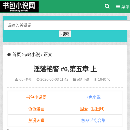
菜单
搜索
首页
>
p站小说
/ 正文
淫落艳警 #6,第五章 上
[db:作者]
2026-06-03 11:42
p站小说
1940 ℃
书包小说网
7色小说
色色漫画
囚爱（民国H）
禁漫天堂
极品淫乱合集