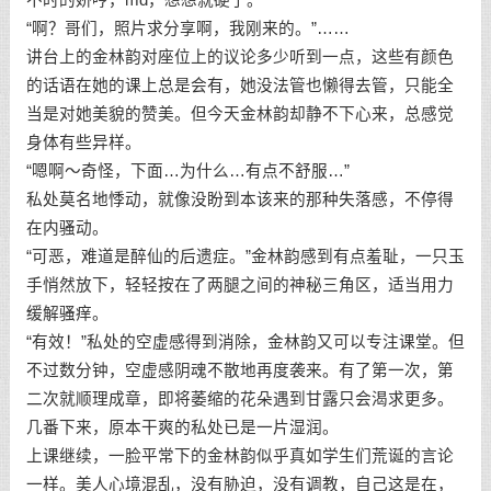
“啊？哥们，照片求分享啊，我刚来的。”……
讲台上的金林韵对座位上的议论多少听到一点，这些有颜色
的话语在她的课上总是会有，她没法管也懒得去管，只能全
当是对她美貌的赞美。但今天金林韵却静不下心来，总感觉
身体有些异样。
“嗯啊～奇怪，下面…为什么…有点不舒服…”
私处莫名地悸动，就像没盼到本该来的那种失落感，不停得
在内骚动。
“可恶，难道是醉仙的后遗症。”金林韵感到有点羞耻，一只玉
手悄然放下，轻轻按在了两腿之间的神秘三角区，适当用力
缓解骚痒。
“有效！”私处的空虚感得到消除，金林韵又可以专注课堂。但
不过数分钟，空虚感阴魂不散地再度袭来。有了第一次，第
二次就顺理成章，即将萎缩的花朵遇到甘露只会渴求更多。
几番下来，原本干爽的私处已是一片湿润。
上课继续，一脸平常下的金林韵似乎真如学生们荒诞的言论
一样。美人心境混乱，没有胁迫，没有调教，自己这是在，