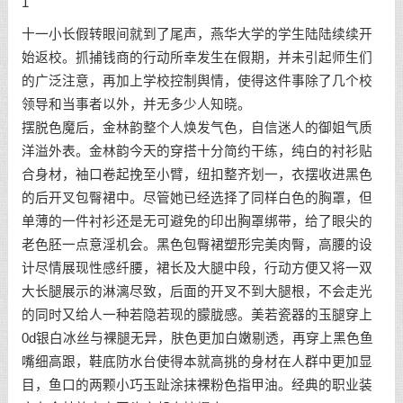
1
十一小长假转眼间就到了尾声，燕华大学的学生陆陆续续开
始返校。抓捕钱商的行动所幸发生在假期，并未引起师生们
的广泛注意，再加上学校控制舆情，使得这件事除了几个校
领导和当事者以外，并无多少人知晓。
摆脱色魔后，金林韵整个人焕发气色，自信迷人的御姐气质
洋溢外表。金林韵今天的穿搭十分简约干练，纯白的衬衫贴
合身材，袖口卷起挽至小臂，纽扣整齐划一，衣摆收进黑色
的后开叉包臀裙中。尽管她已经选择了同样白色的胸罩，但
单薄的一件衬衫还是无可避免的印出胸罩绑带，给了眼尖的
老色胚一点意淫机会。黑色包臀裙塑形完美肉臀，高腰的设
计尽情展现性感纤腰，裙长及大腿中段，行动方便又将一双
大长腿展示的淋漓尽致，后面的开叉不到大腿根，不会走光
的同时又给人一种若隐若现的朦胧感。美若瓷器的玉腿穿上
0d银白冰丝与裸腿无异，肤色更加白嫩剔透，再穿上黑色鱼
嘴细高跟，鞋底防水台使得本就高挑的身材在人群中更加显
目，鱼口的两颗小巧玉趾涂抹裸粉色指甲油。经典的职业装