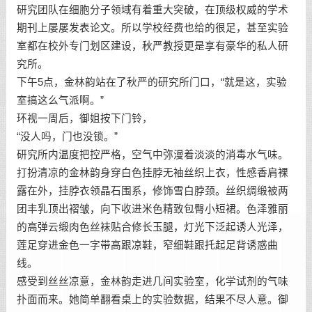
研究团队在细胞分子领域有着重大突破，在顶级权威的学术
期刊上屡屡发表论文。所以学校经费也给的很足，甚至实验
室都在校外专门划区建设，秋严教授更是享有豪华的私人研
究所。
下午5点，金林韵站在了秋严的研究所门口，“就是这，实验
室搞这么气派啊。”
环视一周后，御姐按下门铃，
“没人吗，门也没锁。”
研究所内温度把控严格，空气中弥漫着淡淡的消毒水气味。
打扮清凉的金林韵身穿白色挂脖无袖丝织上衣，性感香肩裸
露在外，挂脖衣领晶石围系，修饰雪白脖颈。丝织绸缎被两
团丰乳顶出褶皱，向下收进米色精致包臀小短裙。色泽雅丽
的高弹云缎肉色丝袜贴合修长玉腿，灯光下泛起诱人光泽，
莲足穿进金色一字带高跟凉鞋，窄细鞋跟托起足背诱惑曲
线。
感受到丝丝凉意，金林韵走进几间实验室，化学试剂的气味
扑面而来。她简单翻看桌上的实验数据，结果不尽人意。御