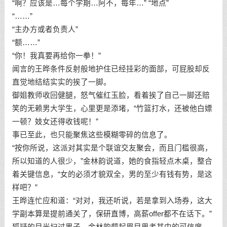
“啊？应该是…每个学期…阿不，每年…” “地点”
“……”
“主办方或者负责人”
“额……”
“你！我真要再给你一拳！”
闻言的王晔条件反射般地护住已经挂彩的面部，可屁股却反
直觉地结结实实的挨了一脚。
御姐教师收回健腿，怒气催红玉脸，看着挨了自己一脚还赔
笑的无赖男大学生，心里更是添堵，“竹篮打水，还被他白嫖
一顿？妓女还得收钱呢！”
事已至此，也只能聚焦这些模糊零碎的信息了。
“按你所说，这派对其实是个联谊交友聚会，而且门槛很高，
所以知道的人很少，”金林韵说道，她的食指轻点木桌，整合
着关键信息，“女的必须才貌双全，男的至少有钱有势，是这
样吧？”
王晔连忙应和道：“对对，我还听说，若是拿到入场券，这大
学副本算是提前通关了，保研直博，高薪offer都不在话下。”
狐疑的目光扫过男子，金林韵颦起眉目思考其中的可信度。