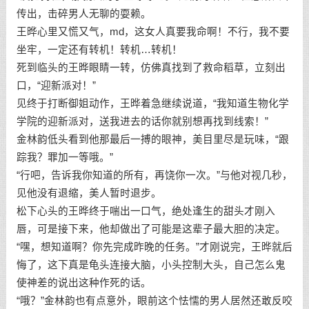
传出，击碎男人无聊的耍赖。
王晔心里又慌又气，md，这女人真要我命啊！不行，我不要
坐牢，一定还有转机！转机…转机！
死到临头的王晔眼睛一转，仿佛真找到了救命稻草，立刻出
口，“迎新派对！”
见终于打断御姐动作，王晔着急继续说道，“我知道生物化学
学院的迎新派对，送我进去的话你就别想再找到线索！”
金林韵低头看到他那最后一搏的眼神，美目里尽是玩味，“跟
踪我？罪加一等哦。”
“行吧，告诉我你知道的所有，再饶你一次。”与他对视几秒，
见他没有退缩，美人暂时退步。
松下心头的王晔终于喘出一口气，绝处逢生的甜头才刚入
唇，可是接下来，他却做出了可能是这辈子最大胆的决定。
“嘿，想知道啊？你先完成昨晚的任务。”才刚说完，王晔就后
悔了，这下真是龟头连接大脑，小头控制大头，自己怎么鬼
使神差的说出这种作死的话。
“哦？”金林韵也有点意外，眼前这个怯懦的男人居然还敢反咬