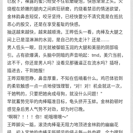
已脱下，裸露的蜜穴经受不住软磨硬泡，快感渐渐上头。火
烧棍在娇嫩的腿肉之间疯狂研磨，灼烧着禁忌的情迷欲望，
金林韵鼻息短促，咬牙坚持，已经快要分不清究竟是在抵抗
恶心的股交，还是在享受羞耻的快感。
抽送越来越快，越来越顺滑。王晔低头一看，肉棒及大腿之
间上已是湿淋淋的水润，是自己的先走汁？还是……
男人低头一眼，目光就被御姐玉润的大腿和美丽的阴部吸
引。占有欲爆满，头脑中阴暗的声音响起：tmd，美穴当前，
这不干，你还是男人吗？没看见那骚逼正在流水吗？插呀，
插进去，干到她服！
王晔双眼怒睁，鼻音厚重，不知在低喃着什么。鸡巴体验到
的柔软触感一点一点地侵蚀理智，“对！对！机会就这一次，
干她鸭的，只要把她肏成母狗，就没什么问题！”
早就蓄势完毕的肉棒瞄准目标，龟头挤开玉蚌。金林韵顿时
感觉身后男人气势不对劲，却为时已晚。
“啊啊？！！！你！呃哦噢噢～”
王晔脚尖一踮，滚烫肉棒毫无阻力地顶进金林韵的幽幽花
径。初入宝地的肉棒无所顾忌的侵占每一处肉褶，全力搜刮