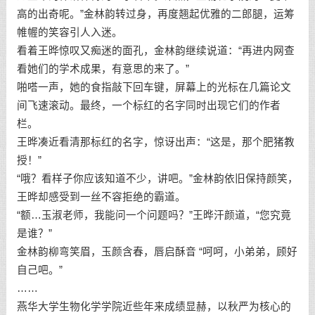
高的出奇呢。”金林韵转过身，再度翘起优雅的二郎腿，运筹
帷幄的笑容引人入迷。
看着王晔惊叹又痴迷的面孔，金林韵继续说道：“再进内网查
看她们的学术成果，有意思的来了。”
啪嗒一声，她的食指敲下回车键，屏幕上的光标在几篇论文
间飞速滚动。最终，一个标红的名字同时出现它们的作者
栏。
王晔凑近看清那标红的名字，惊讶出声：“这是，那个肥猪教
授！”
“哦？看样子你应该知道不少，讲吧。”金林韵依旧保持颜笑，
王晔却感受到一丝不容拒绝的霸道。
“额…玉淑老师，我能问一个问题吗？”王晔汗颜道，“您究竟
是谁？”
金林韵柳弯笑眉，玉颜含春，唇启酥音 “呵呵，小弟弟，顾好
自己吧。”
……
燕华大学生物化学学院近些年来成绩显赫，以秋严为核心的