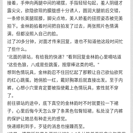
接着，手伸向两腿中间的裙摆，手指轻轻勾起，羞人阴缝才
露尖尖，欲隐欲现的朦胧感十分诱人，圆润大腿前后交错，
一条修长美腿屈膝，脚尖点地，美人娇羞的扭捏姿态被完美
拍下。金林韵掐着时间把自拍发了过去，两张照片色情满
满，但都没照入自己的脸。
过了20多分钟，对面才传来回复，谁也不知道他这段时间忙
了些什么。
“北面的驿站，有给我的快递？”看到回复金林韵心里嘀咕道
“这些色狼，八成是些跳蛋，按摩棒这类的吧。”
想到色情玩具，金林韵忍不住回忆起了那颗让自己欲仙欲死
的红心跳蛋。她俏脸一红，戴好胸罩后就直接出发。至于内
裤，心想小穴里肯定要被指使戴上色情玩具，索性就不穿
了。
前往驿站的途中，底下真空的金林韵时不时就要拉一下裙
子，心里后悔今天怎么穿了条黑色包臀短裙，私处没了内裤
的保护让她总有种走光的感觉。
快递顺利到手，歹徒的消息也接踵而至。