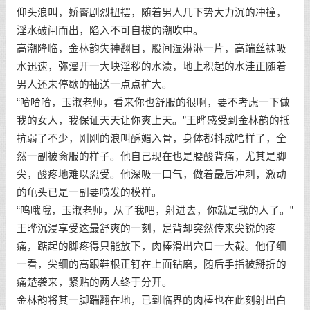
仰头浪叫，娇臀剧烈扭摆，随着男人几下势大力沉的冲撞，
淫水破闸而出，陷入不可自拔的潮吹中。
高潮降临，金林韵失神翻目，股间湿淋淋一片，高端丝袜吸
水迅速，弥漫开一大块淫秽的水渍，地上积起的水洼正随着
男人还未停歇的抽送一点点扩大。
“哈哈哈，玉淑老师，看来你也舒服的很啊，要不考虑一下做
我的女人，我保证天天让你爽上天。”王晔感受到金林韵的抵
抗弱了不少，刚刚的浪叫酥媚入骨，身体都抖成啥样了，全
然一副被肏服的样子。他自己现在也是腰酸背痛，尤其是脚
尖，酸疼地难以忍受。他深吸一口气，做着最后冲刺，激动
的龟头已是一副要喷发的模样。
“呜哦哦，玉淑老师，从了我吧，射进去，你就是我的人了。”
王晔沉浸享受这最舒爽的一刻，足背却突然传来尖锐的疼
痛，踮起的脚疼得只能放下，肉棒滑出穴口一大截。他仔细
一看，尖细的高跟鞋根正钉在上面钻磨，随后手指被掰折的
痛楚袭来，紧贴的两人终于分开。
金林韵将其一脚踹翻在地，已到临界的肉棒也在此刻射出白