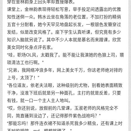
穿在金林韵身上回头率却直接爆表。
课堂上，金林韵表现得轻松写意，举手投足间透露出的优雅
知性迷倒一众。韩水云坐在角落的老位置，不加打扮的精俏
五官十分耐看，她今天罕见地盘起长发，一根银色发簪穿过
发结，似是改变风格了。座下学生认真听课，但究竟有多少
知识入脑就另说了。其中不少人本就是慕名而来蹭课，欣赏
美女同时化身点评名家。
“哇，职场OL风，太戳我了。能不能让我演她的色狼上司，猥
琐清洁工也行啊。”
“兄弟，我网络冲浪多年，网上美女千万，你这老师绝对排的
上号，太顶了！”
“各位道友，依老夫法眼，这种级别的尤物，别看她表面精致
干净，没准下班后就是另一种面孔，主打的就是反差，只要
有钱，就一口一个主人主人地叫。
“哎，你还别说，放假前的几堂课，玉淑老师的风格完全不
同，简直骚到没边了，还记得那件紫色战袍吗？”
“那能忘吗！那件连衣裙不知道杀死我多少精虫，还有课上时
不时的娇哼，md，想想就硬了。”