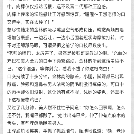
中，肉棒仅仅抵达舌根，远不及富二代那种压迫感。
肉棒上传来的湿热感让王晔感到惊喜，“喔喔～玉淑老师的口
交侍奉，实在太棒了！”
想尽快结束的金林韵吸尽嘴里空气形成负压，粉嫩两颊凹陷
增加包裹感，一边吞吐，一边小舌围着冠状沟摩擦打转，时
不时还舔舐马眼，可谓是把之前学的口技尽数使出。
“老师的嘴巴，太厉害了，果然是被钱哥调教过的啊。”充血的
鸡巴在美人全力的口奉下频繁跳动，金林韵听到这话羞愤不
已，“这个混蛋，等你射完，看我不拔了你这根肉虫！”
口交持续了十多分钟，金林韵的膝盖，小腿，脚踝都已出现
酸痛，脸颊和翘鼻被男人浓密的阴毛刺激得痒痒的，可口中
的肉棒却依旧没射，这让她有点不服，凭她的姿色，还拿不
下这根废物鸡巴？
又过了几分钟，美人耐不住性子问道：“你怎么回事啊，怎么
还不射，我嘴巴都酸了。”她吐出鸡巴后，伸了伸有点麻木的
舌头，有些埋怨地瞅着男人。
王晔尴尬地笑笑，手抓了抓后脑勺，腼腆地说道：“额，老师