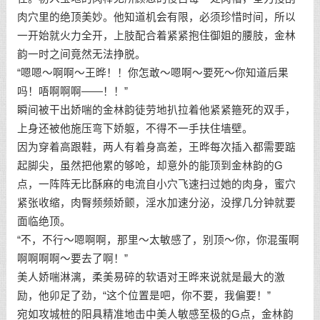
肉穴里的绝顶美妙。他知道机会有限，必须珍惜时间，所以
一开始就火力全开，上肢配合着紧紧抱住御姐的腰肢，金林
韵一时之间竟然无法挣脱。
“嗯嗯～啊啊～王晔！！你怎敢～嗯啊～要死～你知道后果
吗！唔啊啊啊——！！”
瞬间被干出娇喘的金林韵徒劳地扒拉着他紧紧箍死的双手，
上身还被他施压弯下娇躯，不得不一手扶住墙壁。
因为穿着高跟鞋，两人有着身高差，王晔每次插入都需要踮
起脚尖，虽然把他累的够呛，却意外的能顶到金林韵的G
点，一阵阵无比酥麻的电流自小穴飞速扫过她的肉身，蜜穴
紧张收缩，肉臀频频娇颤，淫水加速分泌，没撑几分钟就要
面临绝顶。
“不，不行～嗯啊啊，那里～太敏感了，别顶～你，你混蛋啊
啊啊啊啊～要去了啊！”
美人娇喘淋漓，柔美易碎的软语对王晔来说就是最大的激
励，他卯足了劲，“这个位置是吧，你不要，我偏要！”
宛如攻城桩的阳具精准地击中美人敏感至极的G点，金林韵