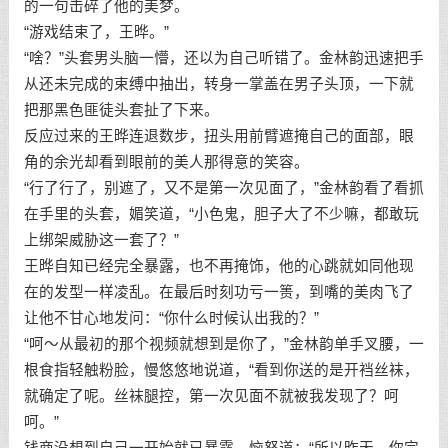
的一句击碎了他的美梦。
“游戏结束了，王晔。”
“啥？”头套男头脑一懵，还以为自己听错了。金林韵迅速把手
从还未完成的束缚中抽出，转身一掌盖在男子头顶，一下就
把那黑色匪徒头套扯了下来。
反应过来的王晔连退数步，扭头用前臂遮掩自己的面部，眼
角的余光却看到眼前的美人那得意的笑容。
“行了行了，别遮了，又不是第一次见面了，”金林韵看了看抓
在手里的头套，媚笑道，“小色鬼，胆子大了不少嘛，都敢玩
上绑架威胁这一套了？”
王晔自知已经完全暴露，也不再掩饰，他的心跳就如同他现
在的发型一样凌乱。在最后时刻功亏一篑，到嘴的美肉飞了
让他不甘心地发问：“你什么时候认出我的？”
“呵～从最初的那个视频就想到是你了，”金林韵单手叉腰，一
根食指轻触粉脸，慢悠悠地说道，“看到你送的是开裆丝袜，
就确定了呢。丝袜腿控，第一次见面不就被我发现了？呵
呵。”
钱商没想到自己一开始就已暴露，恼怒道：“所以昨天，你完