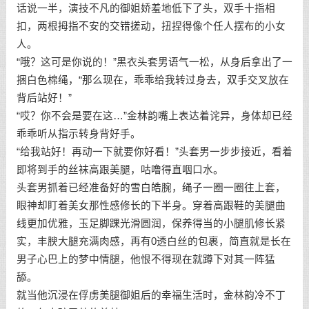
话说一半，演技不凡的御姐娇羞地低下了头，双手十指相
扣，两根拇指不安的交错搓动，扭捏得像个任人摆布的小女
人。
“哦？这可是你说的！”黑衣头套男语气一松，从身后拿出了一
捆白色棉绳，“那么现在，乖乖给我转过身去，双手交叉放在
背后站好！”
“哎？你不会是要在这…”金林韵嘴上表达着诧异，身体却已经
乖乖听从指示转身背好手。
“给我站好！再动一下就要你好看！”头套男一步步接近，看着
即将到手的丝袜高跟美腿，咕噜得直咽口水。
头套男抓着已经准备好的雪白皓腕，绳子一圈一圈往上套，
眼神却盯着美女那性感修长的下半身。穿着高跟鞋的美腿曲
线更加优雅，玉足脚踝光滑圆润，保养得当的小腿肌修长紧
实，丰腴大腿充满肉感，再有0透白丝的包裹，简直就是长在
男子心巴上的梦中情腿，他恨不得现在就蹲下对其一阵猛
舔。
就当他沉浸在俘虏美腿御姐后的幸福生活时，金林韵冷不丁