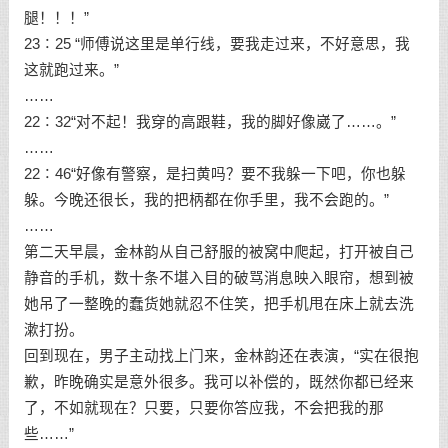
腿！！！”
23∶25 “师傅说这里是单行线，要我走过来，不好意思，我
这就跑过来。”
……
22∶32“对不起！我穿的高跟鞋，我的脚好像崴了……。”
……
22∶46“好像有警察，是扫黄吗？要不我躲一下吧，你也躲
躲。今晚还很长，我的把柄都在你手里，我不会跑的。”
……
第二天早晨，金林韵从自己舒服的被窝中爬起，打开被自己
静音的手机，数十条不堪入目的破骂消息映入眼帘，想到被
她吊了一整晚的蠢货她就忍不住笑，把手机甩在床上就去洗
漱打扮。
回到现在，男子主动找上门来，金林韵还在表演，“实在很抱
歉，昨晚确实是意外很多。我可以补偿的，既然你都已经来
了，不如就现在？只要，只要你答应我，不会把我的那
些……”