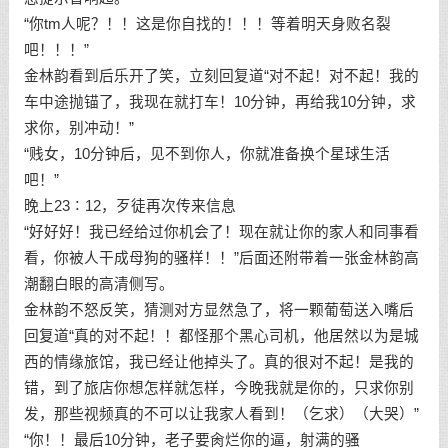
“你tm人呢？！！这是你自找的！！！等着明天身败名裂
吧！！！”
金林韵看到后乐开了笑，立刻回复道“对不起！对不起！我的
车中途抛锚了，我现在就打车！10分钟，再给我10分钟，求
求你，别冲动！”
“贱女，10分钟后，见不到你人，你就准备换个星球生活
吧！”
晚上23∶12，歹徒再次传来信息
“好好好！我已经给过你机会了！现在就让你的家人和同事看
看，你被人干成母狗的骚样！！”后面还附带着一张金林韵高
潮翻白眼的高清侧写。
金林韵不怒反笑，猜测对方显然急了，将一颗葡萄送入嘴后
回复道“真的对不起！！都怪那个黑心司机，他居然以为是城
西的情缘旅馆，我已经让他掉头了。真的很对不起！是我的
错，到了旅店你想怎样就怎样，今晚我就是你的，只求你别
发，那些视频真的不可以让我家人看到！（乞求）（大哭）”
“你！！最后10分钟，老子要肏烂你的逼，射满的骚