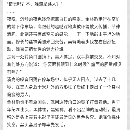
“错觉吗？不，难道是路人？”
……
夜晚，沉静的夜色逐渐掩盖白日的喧嚣。金林韵步行在空旷
的地下停车场，高跟鞋的哒哒踩地声被环境放大传播，节律
清脆，此刻还带有点空灵的感觉，一下一下地敲击平坦的地
面。修长的丝袜美腿来回交替，美臀随着步伐左右自然扭
动，简直要把女性的魅力拉爆。
走到一处转角口圆镜下，美人停足，双手胸前交叉，不知对
着何处方向说道：“你要跟我跟到什么时候？露面的胆量都没
有吗？”
清亮的嗓音回荡在停车场中，似乎无人回应。过去了十几
秒，在美人身后十米开外的方形柱子后终于走出了一个身材
偏瘦的男人。
金林韵也不着急回头，就用这转角口的镜子打量着他。男子
年纪20出头，黑体恤，黑短裤，看不出品牌的运动鞋，最滑
稽的是头上带着电影里匪徒最常见的黑色头套。她嘴角抿住
笑意，黑头套男子却率先发话。