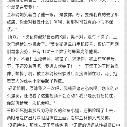
全就是在耍我！”
金林韵媚笑着白了他一眼，“是救你。哼，要是我真的去了那
旅店，你会对我做什么？呵呵，到那时可就真的小命不保
喽。”
“所以，下次记得藏好自己的X癖，奥不对，没有下次了，上
次已经给过你机会了。”美女御姐拿出手机拨号，模仿王晔刚
刚嚣张姿势，把有“110”三个数字的屏幕亮给他看。
“不不，不要！玉淑老师，我错了，求求你，我上有50老母，
下，下还没着落呢，我进去就完了！！”一下慌了的王晔着急
伸手想抢手机，被金林韵轻松躲过后直接跪倒在地，两手抱
着美人的丝袜小腿耍起了赖皮。
“好姐姐啊，原谅我这一次吧，我纯是鬼迷心窍啊。您长的这
么漂亮，任谁看了这些视频不会心动？我只是没有把持住，
你就再给我一次机会吧。”
王晔死死抱着那只匀称修长的丝袜小腿，还把脸蹭了上去，
两眼硬是挤出几滴眼泪擦在上面，看得金林韵又气又笑。
“没把持住，那就去局子里练练吧。”无情的话语从性感娇口中