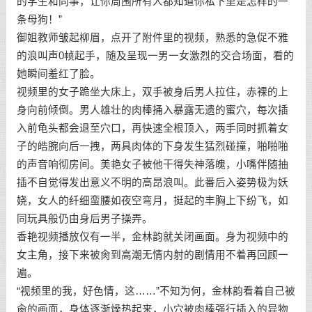
的学生和同事，让你周围所有人都知道你私下里是怎样的一
条母狗！”
御姐教师皱起柳眉，点开了附件里的视频，熟悉的急促不雅
的浪叫声0帧起手，随及呈现一男一女激烈的交合场面，看的
她瞬间羞红了脸。
视频里的女子跪坐大床上，双手被身后男人拉住，赤裸的上
身向前倾倒。男人雄壮的肉棒捅入暴露无遗的蜜穴，每次插
入前龟头都会退至穴口，再快速全根顶入，两手同时抓着女
子的皓腕向后一拽，两具肉体的下身发生猛烈碰撞，啪啪啪
的声音响彻房间。美艳女子被他干得失神落魄，小嘴伴随抽
插不自觉得发出意义不明的高昂浪叫。此番后入姿势极为妖
娆，女人的纤细蛮腰如夜空弯月，挺起的丰胸上下纷飞，如
同玩具般仍由身后男子操弄。
香艳视频播放仅有一半，金林韵就关闭画面。身为视频中的
女主角，接下来被肏到高潮无情内射的剧情用不着再回顾一
遍。
“视频里的我，好色情，这……”不知为何，金林韵看着自己被
肏的画面，身体逐渐燥热起来，小穴被肉棒强行插入的异物