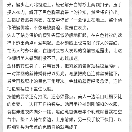
来，慢步走到北窗边上，轻轻解开白衬衫上两颗扣子，玉手
摸入衣内，解开了黑色胸罩肩带上的拉扣，然后将它拉出。
兰指提着贴身内衣，在空中停留了一会便丟在地上。整个动
作缓慢优雅，不像是被胁迫，像是在表演。
失去了贴身保护的樱乳尖蕊傲娇般地挺起，在白色衬衫的遮
掩下透出两点可爱翘起。金林韵脸上也羞起了醉人的霞红，
在无人的办公室，在随时会被人发现的窗前被迫露出，让这
位御姐美人感到刺激不已，心跳加速。
金林韵转过身子，背朝窗外，把紧致的包臀短裙拉至腰间，
一对浑圆的丝袜娇臀得以见光。弯腰把肉色连裤丝袜褪下，
最后再脱窄小的黑色三角胖次。金林韵羞得呼吸急促，连忙
把包臀裙拉下盖住屁股。
按他的要求还有拍照，还必须露点。美人一边暗自吐槽歹徒
的贪婪，一边打开自拍镜头。她用手拉扯刚刚解扣的衣服，
食指伸进衣内向外一拨，殷红乳首连着半个乳球就暴露在空
气中。整个人倚在窗边，上身前倾，另一只手按下快门，以
酥胸乳头为焦点的色情自拍就完成了。