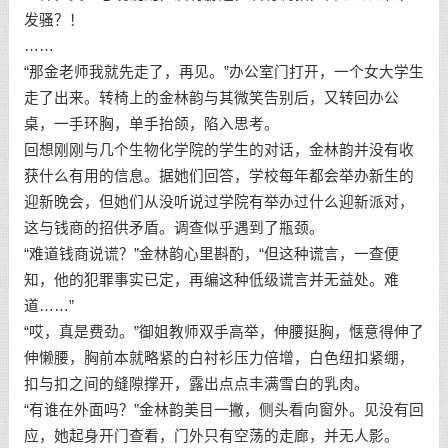
发骚？！
……
“那金老师我就先走了，再见。”办公室门打开，一个女大学生
走了出来。转椅上的金林韵与其微笑告别后，又转回办公
桌，一手环胸，单手抬颌，陷入思考。
回想刚刚与几个生物化学院的学生的对话，金林韵并没有收
获什么有用的信息。据她们回答，学校每年都会举办新生的
迎新晚会，但她们从没听说过学院有举办过什么迎新派对，
这与钱商的招供矛盾。调查似乎遇到了瓶颈。
“难道钱商说谎？”金林韵心里斟酌，“但这种谎言，一查便
知，他的犯罪事实已定，再编这种低级谎言并无益处。难
道……”
“哎，真是费劲。”御姐教师双手高举，伸腰挺胸，惬意得伸了
伸懒腰，胸前本就略紧的白衬衫压力倍增，白色纽扣紧绷，
扣与扣之间的缝隙撑开，露出点点丰满雪白的乳肉。
“有谁在外面吗？”金林韵美目一撇，侧头看向窗外。见没有回
应，她起身开门查看，门外只有空荡的走廊，并无人影。