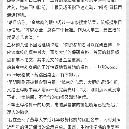
片刻，她转回电脑前，十根灵巧玉指飞速点动，“嘚嘚”鼠标声
连连作响。
“姑且信你。”金林韵的眼中闪过一条条搜索结果，鼠标搜集目
标信息。“才貌双全，总得有个标准。作为大学生，最直接的
就是才艺表演。”
金林韵头也不回地继续说道：“你说参加者可以保研直博，那
应该本校的概率最大。燕华大学的保研资格，首要的就是绩
点和学术论文，其中论文的含金量更高。”
站着金林韵身后的王晔惊讶地看着她的操作，一张张word，
excel表格被下载跳出桌面，有序排列。
“明明刚刚还被我肏到白眼，”缜密的心思，大胆的逻辑推断，
又给王晔眼中美人增添一道完美光环，“哎，刚刚怎么就没拿
下她，”懊恼间，不争气的肉棒又渐渐抬起。
不等王晔松裤带的功夫，电脑屏幕前的御姐嘴角已经扬起了
迷人的微笑。
“我在查阅了燕华大学近几年歌舞比赛的优胜名单，同时对照
近些年的保研保博的公示名单。果然，生物化学院的重复率