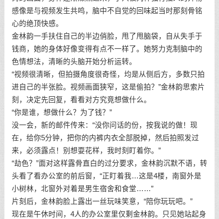
感像是与视频发生共鸣，脑中不自觉的回味起当时那刻骨铭
心的绝顶快感。
金林韵一手扶住自己的半边俏脸，甩了甩脑袋，自从失手于
钱商，她的身体好像变得有点不一样了。她努力克制脑中的
色情想法，清晰的头脑开始分析运转。
“视频很清晰，但拍摄角度很奇怪，均是从侧后方，多数只拍
进自己的半张脸。视频画面狭窄，这是偷拍？”金林韵思索片
刻，决定先回复，看看对方究竟想做什么。
“你是谁，想做什么？为了钱？”
没一会，新的邮件传来：“没你问话的份，按我说的做！现
在，给你5分钟，把你的内裤内衣全部脱掉，然后拍照发过
来，必须露点！别想耍花样，我时刻盯着你。”
“劫色？”面对这样露骨直白的过分要求，金林韵沉默不语，转
头看了看办公室的前后窗，“正盯着我…这是4楼，南窗外是
小树林，北窗外对着是男生宿舍和食堂……”
片刻后，金林韵脸上露出一丝玩味笑意，“陪你玩玩吧。”
现在是午休时间，4人的办公室里仅剩金林韵。只见她站起身