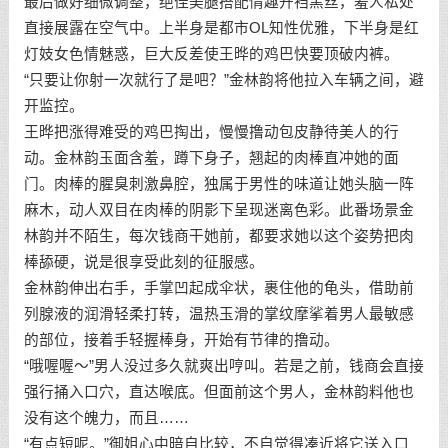
最后做好细微调整，绝佳美腿搭配情趣开裆黑丝，羞人私处
直接展露在空气中。上半身是都市OL知性优雅，下半身是红
灯妓女色情魅惑，巨大反差使王晔的鸡巴快要顶破内裤。
“只要让你射一次就行了是吧？”金林韵将他拉入车辆之间，避
开监控。
王晔把涨得难受的鸡巴掏出，慢慢撸动包皮静待美人的行
动。金林韵玉面含羞，蹲下身子，翘起的肉棒直冲她的面
门。肉棒的腥臭刺激鼻腔，独属于男性的味道让她头脑一阵
麻木，动人双目在肉棒的阴影下呈现迷离色彩。此番场景金
林韵并不陌生，每次钱商干她前，都要求她以这个姿势把肉
棒舔硬，说是很享受此刻的征服感。
金林韵伸出右手，手掌凹起成伞状，裹住他的龟头，借助前
列腺液的润滑轻柔打转，温热玉滑的掌纹摩挲着男人最敏感
的部位，接着手轻握棒身，开始有节律的撸动。
“哦喔喔～”男人没过多久就爽出哼叫。若是之前，钱商会直接
强行捅入口穴，直达喉底。但面前这个男人，金林韵料他也
没有这个魄力，而且……
“有点短呢。”御姐心中暗自比较，不自觉得凑近将它送入口