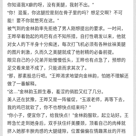
你知道我X癖的呀，没有美腿，我射不出。”
“你！混蛋，你这腿控是刻在骨子里的吗？想足交啊？不可
能！要不你就憋死在这。”
被气到的金林韵率先拒绝了男人刚想提出的要求。一时间，
王晔举着勃起的鸡巴有点不知所措，自打性萌发以来，他就
对女人的下半身十分痴迷，每次打飞机必须有各种丝袜美腿
的图片刺激，久而久之美腿就成了他射精的必备前提。
眼见自己的小兄弟开始慢慢低头，王晔也有点急了，预想的
足交看来是不成了，只能退而求其次了。
“那，那素股总行吧。”王晔渴求地望向金林韵，怕她不理解还
做了一番解释。
“这…”金林韵玉颜生春，羞涩的俏脸又红了几分。
美人还在犹豫，王晔又是一阵催促，“玉淑老师，再等下去，
我的鸡巴就软了，你不也想快点结束吗？”
“你小子，便宜你了，给我快点！”金林韵服软，起立站好。王
晔急忙走到她身后，双手扶住纤美腰颈，顶着自己的肉棒就
挤入她那丰腴肉感的大腿缝隙，位置偏偏在情趣黑丝的开裆