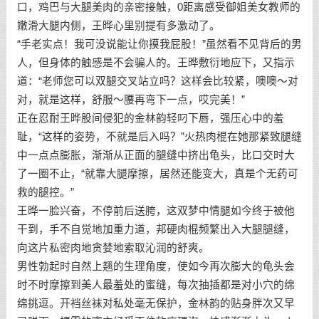
口，鸡巴与大腿美肉的亲密接触，0距离感受御姐美女教师的
嫩滑大腿内侧，王晔心里别提有多激动了。
“手老实点！我可没说能让你摸我屁股！”虽然看不见背后的男
人，但身体的触感是不会骗人的。王晔敷衍地应下，又指示
道：“老师您可以双腿交叉站立吗？这样会比较紧，噢噢～对
对，就是这样，舒服～腰再弯下一点，哎完美！”
正在忍耐王晔股间侵犯的金林韵轻叼下唇，强压心中的羞
耻，“这样的姿势，不就是后入吗？”火热肉棍在她那紧致腿缝
中一点点膨胀，渐渐从正面的腿缝中挤出龟头，比口交时大
了一圈不止，“就靠大腿摩擦，居然还能变大，真是个无药可
救的腿控。”
王晔一脸兴奋，不停前后送胯，这双梦中情腿如今终于被他
干到，手不自觉地加重力道，邦硬肉棍频繁出入大腿腿缝，
向这片私密肉地贪婪地索取沁润的舒爽。
男性勃起时自然上翘的生理角度，使如今再次膨大的龟头会
时不时摩擦到美人最羞处的蜜缝，每次抽插都是对小穴的绵
绵挑逗。开裆丝袜对私处毫无保护，金林韵的贴身胖次又早