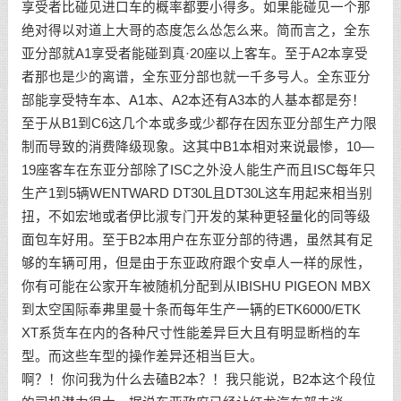
享受者比碰见进口车的概率都要小得多。如果能碰见一个那
绝对得以对道上大哥的态度怎么怂怎么来。简而言之，全东
亚分部就A1享受者能碰到真·20座以上客车。至于A2本享受
者那也是少的离谱，全东亚分部也就一千多号人。全东亚分
部能享受特车本、A1本、A2本还有A3本的人基本都是夯！
至于从B1到C6这几个本或多或少都存在因东亚分部生产力限
制而导致的消费降级现象。这其中B1本相对来说最惨，10—
19座客车在东亚分部除了ISC之外没人能生产而且ISC每年只
生产1到5辆WENTWARD DT30L且DT30L这车用起来相当别
扭，不如宏地或者伊比淑专门开发的某种更轻量化的同等级
面包车好用。至于B2本用户在东亚分部的待遇，虽然其有足
够的车辆可用，但是由于东亚政府跟个安卓人一样的尿性，
你有可能在公家开车被随机分配到从IBISHU PIGEON MBX
到太空国际奉弗里曼十条而每年生产一辆的ETK6000/ETK
XT系货车在内的各种尺寸性能差异巨大且有明显断档的车
型。而这些车型的操作差异还相当巨大。
啊？！你问我为什么去磕B2本？！我只能说，B2本这个段位