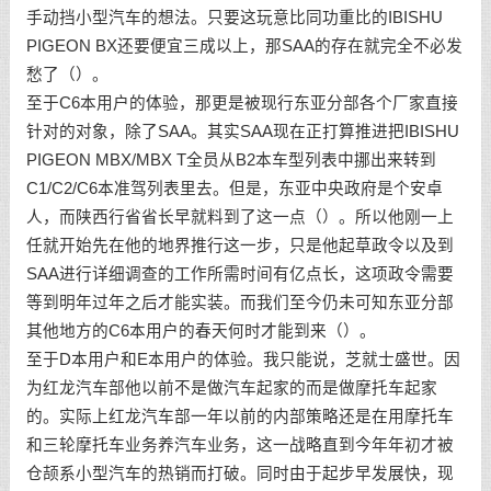
手动挡小型汽车的想法。只要这玩意比同功重比的IBISHU
PIGEON BX还要便宜三成以上，那SAA的存在就完全不必发
愁了（）。
至于C6本用户的体验，那更是被现行东亚分部各个厂家直接
针对的对象，除了SAA。其实SAA现在正打算推进把IBISHU
PIGEON MBX/MBX T全员从B2本车型列表中挪出来转到
C1/C2/C6本准驾列表里去。但是，东亚中央政府是个安卓
人，而陕西行省省长早就料到了这一点（）。所以他刚一上
任就开始先在他的地界推行这一步，只是他起草政令以及到
SAA进行详细调查的工作所需时间有亿点长，这项政令需要
等到明年过年之后才能实装。而我们至今仍未可知东亚分部
其他地方的C6本用户的春天何时才能到来（）。
至于D本用户和E本用户的体验。我只能说，芝就士盛世。因
为红龙汽车部他以前不是做汽车起家的而是做摩托车起家
的。实际上红龙汽车部一年以前的内部策略还是在用摩托车
和三轮摩托车业务养汽车业务，这一战略直到今年年初才被
仓颉系小型汽车的热销而打破。同时由于起步早发展快，现