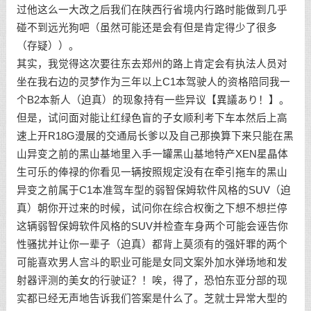
过他这么一大改之后我们在陕西行省境内行路时能做到几乎
碰不到远光狗吧（虽然可能还是会有但是肯定得少了很多
（存疑））。
其实，我觉得这次要往东去郑州的路上肯定会有执法人员对
坐在我右边的灵梦作为三年以上C1本驾驶人的资格陪同我一
个B2本新人（迫真）的现象持有一些异议【異議あり！】。
但是，试问面对能让红绿色盲的子女顺利考下车本然后上高
速上开R18G漫展的交通局长爹以及自己那换算下来只能在黑
山异变之前的黑山基地里入手一罐黑山基地特产XEN星晶体
生可乐的俸禄的你看见一辆按照规定没有在牵引拖车的黑山
异变之前属于C1本准驾车型的弱智保姆软件风格的SUV（迫
真）朝你开过来的时候，试问你在综合权衡之下想不想拦停
这辆弱智保姆软件风格的SUV并检查车身两个可能会诬告你
性骚扰并让你一辈子（迫真）都背上莫须有的强奸罪的两个
可能喜欢男人宫斗的职业可能是女同文案外加水弹场地和发
射器评测的美女的行驶证？！唉，得了，恐怕东亚分部的现
实都已经无声地告诉我们答案是什么了。芝就士异常大型的