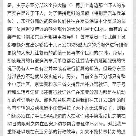
是，由于东亚分部这个拉大胯（）再加上南边那个吓人的东
西实在是过于吓人，为了保持足够的员额（特别是汽车兵单
位），东亚分部的武装单位们往往在复员保障中让复员的武
装干员用退役待遇的额外部分的大米儿学个C1本。而有的武
装单位（例如东亚分部装甲教导师）每年复员一批武装干员
都要额外支出足够给十几万发CB25型火炮的杀爆弹进行维修
更换的大米儿让复员的武装干员再学个民间的C1本。所以，
即使是真的有很多汽车兵单位都会让武装干员延期服役的情
况下仍有人一直有合并本或者进行折算的想法。但是你东亚
分部铁打不动就从没实施过。另外，目前全东亚分部只有整
个中原地区、京津冀和东三省支持异地补办驾驶证。至于号
牌和车辆登记证书还有行驶证这仨在东亚分部内都是在机动
车的登记地补办。那也就意味着如果我们往东开去郑州的时
候有车辆的发动机遭不住使用拉了大小瓦无法启动了，则我
们还必须在动手让SAA那边的人在我们动手换发动机之前在
30日的限时之内在西安那边提前变更缸体序列号。对此我严
重怀疑以现在东亚分部的行政效率，如果不按特事特办的逻