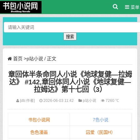
菜单
搜索
首页
>
p站小说
/ 正文
章回体半条命同人小说《地球复健—拉姆
达》 #142,章回体同人小说《地球复健—
拉姆达》第十七回（3）
[db:作者]
2026-06-03 11:42
p站小说
7260 ℃
书包小说网
7色小说
色色漫画
囚爱（民国H）