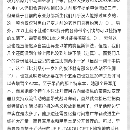
块儿给原封不动地继承了下来。虽然大多数A1/A2/A3/B1/B2
本用户人仍旧会选择在到63岁之前那年提前申请嗯续三年，
但是鉴于目前的东亚分部新生代们几乎没人能撑过60岁的，
这一项也仅仅对黑山异变之前的老登们具有约束力（）。另
外，70以上就不让碰C6本能开的各种带牵引钩的可以挂拖车
的车辆了，需要换到C1本之后才能接着碰车（）。索然这一
点也是直接继承自黑山异变以前的赛里斯律法，但是，我们
几个还既没到年龄上限也没到年龄下限（迫真）。而我们几
个的身份证明上登记的全是比刘桑小一岁（虽然一到干事情
上，这个《比刘桑小一岁》的叙述就有那么亿些站不住脚
了）。也就意味着我还要在等个五乘四也就是20年之后才可
以去增驾个A2本。至于早苗的那个特车本，她那个是军用
本，而且她那个特车本只让开使用方向盘操纵的带自动变速
器且支持双流传动的履带式战斗车辆，虽然武劲松已经把类
似特征的车辆以拖拉机的名义投放到民间了，但是他那边订
单实在是太多了，他那边还需要亿些时间推广车辆改进生产
线扩大产量。而且军用本和民用本是分开管理的。所以，早
苗要是真想开武劲松的UE FUTAKOU CRT下地挠地的话还