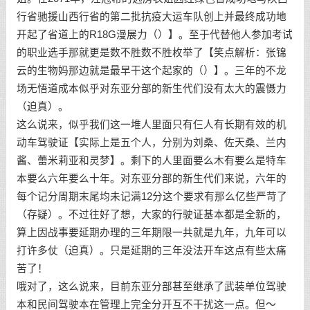
行省驰援山西行省的第二批抗疫大运车队创上并最终成功地
开起了省道上的R18G漫展力（）】。至于代替他人参加考试
的职业选手那就更是数不胜数不胜枚举了【笑点解析：张锦
云的生物妈那边就是最早干这个起家的（）】。三年的不龙
场无悟道成本似乎对东亚分部的新生代们没有太大的震慑力
（迫真）。
这么说来，似乎我们这一堆人里面只有仨人有长期有效的机
动车驾驶证【实际上是五个人，分别为刘桑、佐天桑、兰内
酱、蕾米莉亚和灵梦】。剩下的人里面要么木有要么是特车
本要么六年要么十年。对东亚分部的新生代们来说，六年的
每个记分周期末尾均未记满12分这个要求有那么亿些严苛了
（存疑）。不过往好了想，大家的行驶证基本都是全新的，
算上因战事要延期办理的三年期限一共就是九年，九年可以
打许多仗（迫真）。只是延期的三年没法开车这点有些太痛
苦了！
哦对了，这么说来，目前东亚分部甚至继承了武装单位驾驶
本和民间驾驶本在管理上完全分开互不干扰这一点。但～