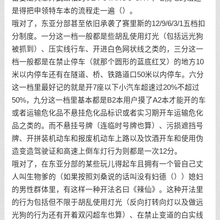
是得把申领特车本的流程走一遍（）。
哦对了，东亚分部甚至依旧承袭了赛里斯的12/9/6/3/1五档扣
分制度。一分这一档一般都是些胡乱使用灯光（包括远光狗
被抓到）、压实线行车、开进白色网状线之类的，三分这一
档一般都是在禁止停车（就那个圆形的蓝底红叉）的地方10
米以内停车还有在隧道、桥、铁路道口50米以内停车。六分
这一档里最好记的就是开7座以下小汽车超速过20%不超过
50%，九分这一档里基本都是B2本用户摸了A2本才能开的车
或者运输危化品不悬挂危化品标识或者实习期开车运输危化
品之类的。而不悬挂号牌（连临时号牌也算）、污损遮挡号
牌、开拼装机动车和报废机动车上路以及饮酒开车和使用伪
造变造驾驶证和高速上倒车灯行为则都是一次12分。
哦对了，在东亚分部的某些玩儿得起车且拥有一个管自己丈
人叫生物爹的（如果按照刘桑说的话叫没有妇德（））媳妇
的男性群体里，有这样一种开法名曰《辣仙》。这种开法里
的行为包括但不限于胡乱使用灯光（反向打转向灯以及做远
光狗的行为还有开着双闪超车也算）、在禁止变道的白实线