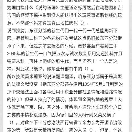
为理由搞什么《说的道理》主题道路标线然后在动物园和吉
吉国的框架下搞抽象到没人能认得出这玩意事道路划线的玩
意，不然那他妈才算是真正地拉胯呢（）。
说到拉胯，东亚分部的新生代们一代一代一代总能刷新下
限。尽管科二科三的各能约五次考试这点仍旧被东亚分部继
承了下来，但是之前去报名的时候，灵梦甚至有看到生于
2045年的新生代一口气把五次考试次数全都用完还挂科并且
需要从科一再往上爬线的新生代，而且还不止一个人是这
样。对此我只能说，你东亚分部有牛的（）。
所以按照蕾米莉亚的说法翻译翻译，咱东亚分部属于是典型
的法律文献没变（指东亚分部还在沿用1994年5月1日制定的
那个交通法上面打各种适用于东亚分部社会情况和道路情况
的补丁）但是人拉完了的情况。体现到全国各地的规章上大
体就是除了京、陕、晋之外，其余地方连异地车迁移个户口
之类的事情都没法办，因为衙门里的人8行到又菜又横了
（）。对此在下十分感谢陕西行省省长亲力亲为开源节流改
革的第一步就是大量精简菜的一笔的人员（）。但是，他这