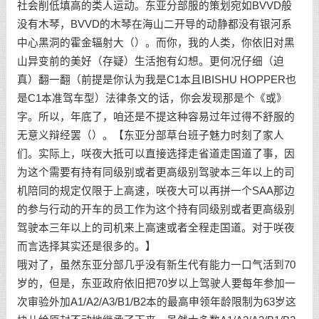
社会削低填高的类人运动。东亚分部服的策划宛如BVVD般
没有木琴，BVVD的木琴在海山二开导的动静都没有银河系
中心黑洞的霍金辐射大（）。而你，我的人类，你依旧对黑
山异变前的美好（存疑）生活抱有幻想。更何况仔细（迫
真）翻一翻（前提是你认为我是C1本且IBISHU HOPPER也
是C1本准驾车型）法律条文的话，你会发现那是个《或》
字。所以，年底了，咱还是不提这种容易过年过得不舒服的
无意义辩经罢（）。【东亚分部草台班子魅力时刻了家人
们。实际上，咲夜大抵可以直接选择走省道走国道了事，因
为这个需要有持有同级别或者更高级别驾驶本三年以上的司
机陪同的规定仅限于上高速，咲夜大可以再拼一个SAA那边
的参与行动的开车的员工作为这个持有同级别或者更高级别
驾驶本三年以上的司机来上高速或者全程走国道。对于咲夜
而言选择其实还是很多的。】
哦对了，虽然东亚分部几乎没有新生代有能力一口气活到70
岁的，但是，东亚政府依旧把70岁以上驾驶人要每年参加一
次审验外加A1/A2/A3/B1/B2本的最高申领年龄限制为63岁这