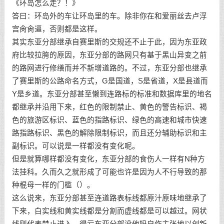
《环岛怎么走？！》
答曰：环岛外的车让环岛里的车。除非你在和爱丽丝去卢浮
宫肏肏逼，否则都是这样。
其实东亚分部继承自赛里斯的交规还不止于此，因为东亚政
府比较拉胯的原因，东亚分部的路网只有基于黑山异变之前
的路网进行修缮而并不新增道路的。不过，东亚分部也继承
了赛里斯的公路命名方式，G是国道，S是省道，X是县道而
Y是乡道。东亚分部甚至懒到连路标的标准和数据库里的地名
都继承并沿用下来，红色的限制禁止、黄色的警告标识、褐
色的旅游区标识、蓝色的指路标识、绿色的高速和城市快速
路指路标识、黑色的解除限制标识，而且还分辅助标识和主
副标识。可以说是一样都没有变化呢。
但是就算哪样都没有变化，东亚分部的食伤人一样有N种方
法挂科。久而久之就形成了可能也许是因为人不行导致的那
种棍母一样的门槛（）。
这么说来，东亚分部甚至连道路表标线都原汁原味地继承了
下来，白实线和黄实线都是分割而虚线都是可以越过。网状
线则代表禁止进入。得亏东亚分部没他妈自作主张地以创新