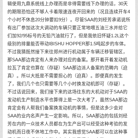
辑使用九鼎系统线上办理而是非得需要线下办理的话，30天
的期限恐怕还不够人卡着限速连夜开回来的（况且连续开车4
个小时不休息20分钟要扣9分）。尽管SAA的刘经芳承诺说所
有出厂参加这次大调动的车辆只要正常地喂五油三水并给它
们加92/95标号的无铅汽油就行了，但是我依旧怀疑1.2L这个
级别的排量能否带动IBISHU HOPPER那1.5吨起步的车体。
不过我猜既然接下来往郑州进行机动属于车辆迁移管辖区，
那SAA那边肯定有人来办理对应的备案。那开着开着发动机
拉瓦了肯定也算在（存疑）SAA那边派人备案的范畴内（迫
真）。所以大抵是不需要担心的（迫真）。即便真的发生
了，我们几个也只需要等几个小时换发动机即可（存疑）。
不过话说回来，我们接下来的这场往东的大机动对于SAA的
发动机生产制造水平也算得上是一次大考了，虽然SAA那边
肯定会有人帮我们备案换发动机的事情，但是这多少会对
SAA的业内名声产生一定影响。所以，SAA那边的包括刘经
芳在内的一众技术人员都在为生产出可以经受这种考验的发
动机而日夜不休地工作中。其实我感觉SAA都可以在这种事