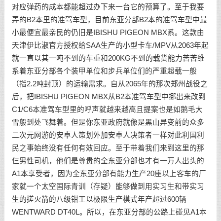
对应弹药的成本都能超过办下来一台它的预算了。至于我要
弄的B2本里的准驾车型，目前东亚分部B2本的准驾车型中最
小最便宜最亲民的仍旧是IBISHU PIGEON MBX系。这款由
天津伊比淑官方授权给SAA生产的小型卡车/MPV从2063年起
就一直以其一吨不到的车重和200KG不到的载货能力苦苦维
系着东亚分部各个装甲单位和步兵单位们的严重超载一般
（指2.2吨封顶）的运输需求。自从2065年的那次郑州战役之
后，把IBISHU PIGEON MBX从B2本准驾车型中挪出来改到
C1/C6本准驾车型里的呼声就越来越高且提案也是如鹅毛大
雪般到处飞舞着。但是你东亚政府就像是黑山异变前的众多
二次元网游的安卓人策划外加安卓人决策者一样对此利国利
民之事始终没有任何有效回应。至于带着我们来到这里的那
仨男性司机，他们是尊贵的全东亚分部也才有一万人出头的
A1本享受者，因为全东亚分部有能力生产20座以上客车的厂
家就一个太空国际青训（存疑）能够做到用实习生和带实习
生的搓火箭的八级钳工以极限生产模式年产超过600辆
WENTWARD DT40L。所以，在东亚分部的公路上碰见A1本