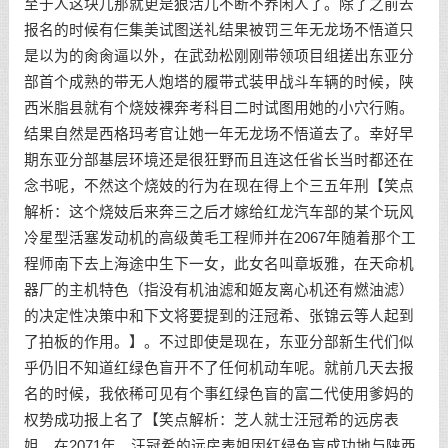
至于人这块儿那就更是狠活儿不断不养闲人了。除了之前去
报名的时候有仨集美试图送礼结果被罚三年无龙场不悟道只
是以为的肏肏逼以外，在武劲松刚刚带领项目组搓出东亚分
部首个成熟的带无人炮塔的履带式装甲战斗车辆的时候，陕
西米脂县就有个烧妓裸奔考科目二时试图用她的小穴行贿。
结果自然是西格玛考官让她一年无龙场不悟道去了。幸好早
期东亚分部基层环境还是很狂野而且连这任省长当时都还在
念书呢，不然这个烧妓的行为在现在得上个三五年刑【笑点
解析：这个烧妓后来奔三之后才嫁给红龙汽车部的某个玩风
冷星型活塞发动机的高级黄毛工程师并在2067年随着那个工
程师南下去上海途中生下一女，此女名叫章坂雅，在天命机
器厂的主机特色（指没有机油滤和姬友离心机还有燃油滤）
的决定性决策中和下文将要提到的汪冠希、张锦云等人起到
了拍板的作用。】。不过即使是现在，东亚分部新生代们似
乎仍旧不知道红绿色盲开不了任何机动车呢。就前几天去报
名的时候，我依稀可见有个事红绿色盲的富二代使用爹妈的
权势成功报上名了【笑点解析：芝人就士汪冠希的远房表
姐。在2071年，汪冠希的远房表姐因红绿色盲成功地与陕西