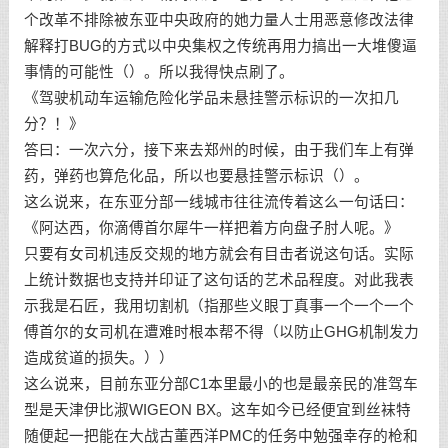
个改革不排除被东亚中央政府的她力量人士用恶意修改法律
解释打BUG的方式以中央集权之传统再用力搞出一大堆傻逼
事情的可能性（）。所以我得快点刷了。
《驾驶机动车运输危险化学品未悬挂警示标识的一次扣几
分？！》
答曰：一次六分，接下来去郑州的时候，由于我们车上有弹
药，弹药也算危化品，所以也要悬挂警示标识（）。
这么说来，在东亚分部一线城市往往流传着这么一句话曰：
《阿达西，你滴傅首尔犀牛一样把着方向盘子肘人呢。》
只要有女司机违反交规的地方就会有目击者说这句话。实际
上统计数据也支持并印证了这句话的艺术品程度。对此我表
示我是石匠，我用切割机（指那些义眼丁真事一个一个一个
傅首尔的女司机在遭难时根本帮不得（以防止GHG机制发力
造成贫道的损失。））
这么说来，目前东亚分部C1本里最小的也是最亲民的准驾车
型是天津伊比淑WIGEON BX。这车如今已经便宜到丝袜特
随便起一把能在大战古董西洋PMC的任务中勉强幸存的枪和