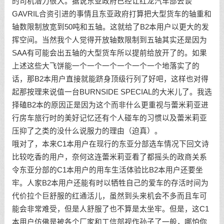
的司机潜力很大。据说东亚政府已经让红龙汽车部去谈
GAVRIL合资引进的事情且东亚政府打算把大型货车的轴重和
轴数限制放宽到50吨和五轴。这就给了B2本用户以更大的发
挥空间。当然我个人觉得开放轴数限制到五轴其实还是因为
SAA有可能会出五轴的大型货车所以提前给放开了的。如果
上述这些大飞饼能一个一个一个一个一个一个地落实了的
话，那B2本用户直接就能跻身顶级行列了好吧，这样也对得
起那按理来说值一台BURNSIDE SPECIAL的大米儿了。我选
择磕B2本的原因正是因为这个而非什么更重视与蕾米莉亚进
行房车旅行时的美好记忆还有个人碰车的习惯以及蕾米莉亚
压抑了之类的没什么说服力的理由（迫真）。
哦对了，本来C1本用户在现行的东亚分部选车情况下回文诗
比较吃香的用户，奈何这连蕾米莉亚看了都摇头的政商关系
令东亚分部的C1本用户的用车生活体验比B2本用户还要坐
牢。人家B2本用户还能有时以牺牲自己的爱车的存活时间为
代价拉个巨舒服的红通活儿，虽然到头来机会不多而且车可
能会非常难受，但是人舒服了也不算是太坐牢。但是，这C1
本用户仿佛是被各个厂家和工信部视作孙子了一般，哪怕你