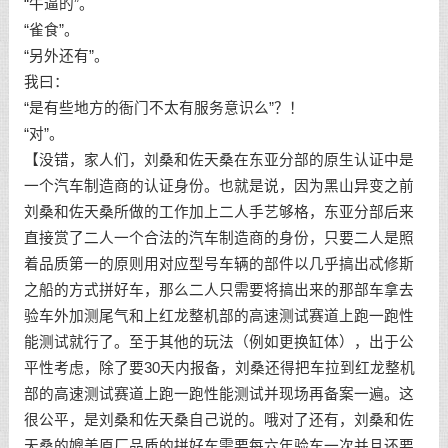
“牛逼的”。
“雀食”。
“另外还有”。
我曰：
“是有些地方的衙门不太有服务意识么”？！
“对”。
【没错，家人们，刘桑和佐天桑在东亚分部的原生认证中是
一个汽车制造商的认证身份。也就是说，因为黑山异变之前
刘桑和佐天桑所做的工作加上二人手艺够格，东亚分部后来
直接赏了二人一个合法的汽车制造商的身份，只要二人是照
着品质第一的原则用对应型号车辆的部件以几乎搞出忒修斯
之船的方式拼好车，那么二人只需要将搞出来的那部车拿去
验车外加测尾气和上红龙整机部的高速测试赛道上跑一跑性
能测试就行了。至于其他的玩法（例如更换缸体），出于公
平性考虑，除了要30天内报备，刘桑还得把车拉到红龙整机
部的高速测试赛道上跑一跑性能测试并现场再备案一遍。这
很公平，是刘桑和佐天桑自己说的。哦对了还有，刘桑和佐
天桑的媲美原厂品质的拼好车需要每六年验车一次并且还要