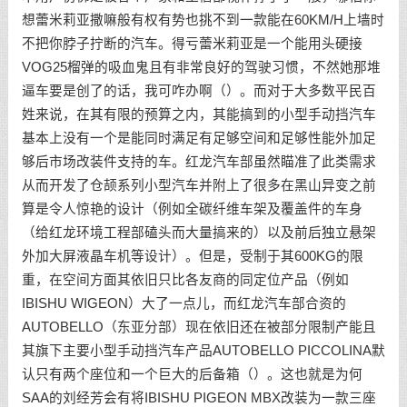
想蕾米莉亚撒嘛般有权有势也挑不到一款能在60KM/H上墙时
不把你脖子拧断的汽车。得亏蕾米莉亚是一个能用头硬接
VOG25榴弹的吸血鬼且有非常良好的驾驶习惯，不然她那堆
逼车要是创了的话，我可咋办啊（）。而对于大多数平民百
姓来说，在其有限的预算之内，其能搞到的小型手动挡汽车
基本上没有一个是能同时满足有足够空间和足够性能外加足
够后市场改装件支持的车。红龙汽车部虽然瞄准了此类需求
从而开发了仓颉系列小型汽车并附上了很多在黑山异变之前
算是令人惊艳的设计（例如全碳纤维车架及覆盖件的车身
（给红龙环境工程部磕头而大量搞来的）以及前后独立悬架
外加大屏液晶车机等设计）。但是，受制于其600KG的限
重，在空间方面其依旧只比各友商的同定位产品（例如
IBISHU WIGEON）大了一点儿，而红龙汽车部合资的
AUTOBELLO（东亚分部）现在依旧还在被部分限制产能且
其旗下主要小型手动挡汽车产品AUTOBELLO PICCOLINA默
认只有两个座位和一个巨大的后备箱（）。这也就是为何
SAA的刘经芳会有将IBISHU PIGEON MBX改装为一款三座