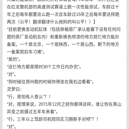
在红龙整机部的高速测试赛道上跑一次性能测试，车龄过十
年之后每年都要这么跑一次且车龄过15年之后每年要这样跑
两次（公平！翻译翻译什么他妈的叫公平！）】
“目前更换发动机缸体（包括移植原厂承认能塞下没有任何问
题的原厂发动机在内）和重新换色喷漆的地方就仨地方能办
备案。一个是北京，一个是陕西，一个是山西。剩下的地方
一备案就扣车刁难”。
“是的”。
“这仨地方都是限时30个工作日内办完”。
“对”。
“到时候往郑州跑的时候你得坐在我右边看着”。
灵梦曰：
“行，是怕有人查么”？！
“对，按理来说，2071年12月之前你都得这样，谁让你在黑山
异变之前摸过五年车来着”。
“行，三年以上驾龄司机陪同实习期新手对吧”？！
“对”。