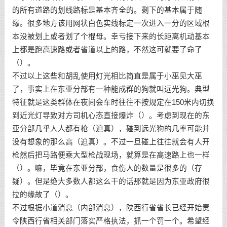
的所有道路的划线路标是基本齐全的。剩下的基本属于随
缘。很多地方该用网状白色实线标定一次进入一分的区域根
本没被划上或者划了个棍母。幸亏接下来的长距离机动基本
上都是跑高速路或者省道以上的路，不然这可就要了命了
（）。
不过以上这些和胡乱使用灯光相比简直是属于小巫见大巫
了，事实上在东亚分部有一种能成群的狗就叫远光狗。典型
特征就是这类群体在夜间会车时往往不按规定在150米内切换
到近光灯导致对方司机心态直接爆炸（）。考虑到现在的东
亚分部几乎人人都有枪（迫真），碰到远光狗的几率可能并
没有想象的那么高（迫真）。不过一旦碰上往往就会有人开
枪然后把马路便乘大型枪战现场，就算是在高速路上也一样
（）。嘛，毕竟在东亚分部，食伤人的数量是很多的（存
疑）。但是绝大多数人都这么干的话那就是因为东亚政府很
拉的缘故了（）。
不过根据小道消息（内部消息），陕西行省省长已经开始责
令陕西行省相关部门落实严格执法，抓一个罚一个。希望经