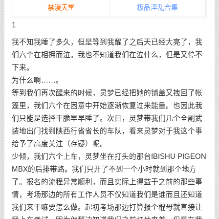
禁漫天堂
极品淫乱合集
1
我不知我睡了多久，但是等到我醒了之后天已经大亮了，我
们六个在相拥而泣。我也不知道我们在泣什么，但是又停不
下来。
为什么啊……。
等到我们再次醒来的时候，灵梦已经把她的铺盖又拽回了帐
篷里，我们六个在困意中开始逐渐恢复过来能量。也因此我
们只能是选择干脆早早睡了。次日，灵梦带我们几个全副武
装地出门找到陕西行省省长的车队，看来灵梦对于我这个事
给予了高度关注（存疑）呢。
少倾，我们六个上车，灵梦坐在打头的那台IBISHU PIGEON
MBX的后排带路。我们只开了不到一个小时就到那个地方
了。报名的流程异常顺利，而且实际上得益于之前的那些事
情，考场那边的所有工作人员不仅知道我们是谁而且还知道
我们来干嘛要怎么做。起初考场那边打算报个棍母就直接让