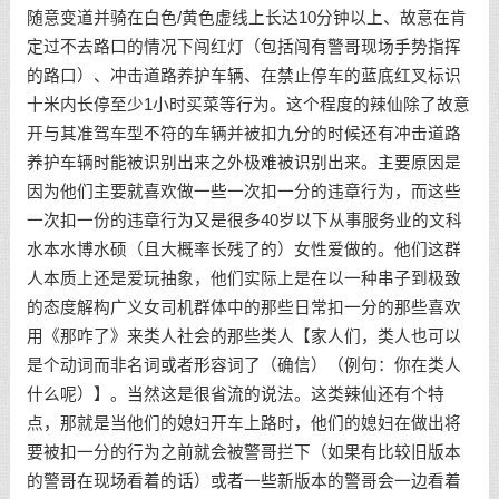
随意变道并骑在白色/黄色虚线上长达10分钟以上、故意在肯
定过不去路口的情况下闯红灯（包括闯有警哥现场手势指挥
的路口）、冲击道路养护车辆、在禁止停车的蓝底红叉标识
十米内长停至少1小时买菜等行为。这个程度的辣仙除了故意
开与其准驾车型不符的车辆并被扣九分的时候还有冲击道路
养护车辆时能被识别出来之外极难被识别出来。主要原因是
因为他们主要就喜欢做一些一次扣一分的违章行为，而这些
一次扣一份的违章行为又是很多40岁以下从事服务业的文科
水本水博水硕（且大概率长残了的）女性爱做的。他们这群
人本质上还是爱玩抽象，他们实际上是在以一种串子到极致
的态度解构广义女司机群体中的那些日常扣一分的那些喜欢
用《那咋了》来类人社会的那些类人【家人们，类人也可以
是个动词而非名词或者形容词了（确信）（例句：你在类人
什么呢）】。当然这是很省流的说法。这类辣仙还有个特
点，那就是当他们的媳妇开车上路时，他们的媳妇在做出将
要被扣一分的行为之前就会被警哥拦下（如果有比较旧版本
的警哥在现场看着的话）或者一些新版本的警哥会一边看着