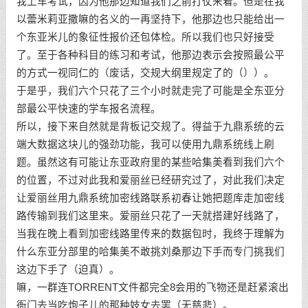
我上车考试，因为他那边知道我们之前打仗来着。但是在我
以蕾米莉亚撒嘛的名义的一再坚持下，他那边也只能给出一
个东亚米儿的象征性报价还包体检。所以我们也只好接受
了。至于各种科目的练习和考试，他那边表示会按照最公平
的方式一视同仁的（废话，交规大纲里规定了的（））。
于是乎，我们六个只花了三个小时就走完了可能是全东亚分
部最公平快速的学车报名流程。
所以，接下来自然就是背板记交规了。得益于九鼎系统的云
端大数据这块儿的强劲功能，我可以使用九鼎系统线上刷
题。虽然这有可能让东亚政府里的某些哈集美看到我们六个
的位置，不过对此我和爱丽丝已经研究过了，对此我们决定
让爱丽丝用九鼎系统加密线路联系初春让她把题库走加密线
路传输到我们这里来。爱丽丝只花了一天就搭建好线路了，
当我在晚上看到加密线路里传来的数据包时，我终于理解为
什么东亚分部里的哈集美不敢挑刘桑那边下手而专门挑我们
这边下手了（迫真）。
嘛，一群连TORRENT文件都完全8会用的飞物还是赶紧滚出
衙门去当吃炮子儿的那种妓女去罢（无慈悲）。