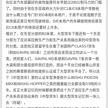
在红龙汽车部最好的高性能摩托车早就过200公制马力的门槛
了。同时由于现在东亚政府大力针对C1本/C6本用户导致他
没什么精力去专门针对D本和E本用户，于是不论是混圈子还
是改装还是日常的驾驶体验，D/E本用户的车辆使用体验甚至
比C6本用户的体验还要好上许多。
哦对了，在东亚分部的B2本里，大型货车下面还有一个东亚
分部为了应对其拉胯生产力和生产关系而搞出来的中型货车
的分类。这恐怕又是留学生在看了米国特产CLASS7货车
（例如GAVRIL MD系）之后所受启发而设立的这么一个分
类。然而家人们，GAVRIL MD系是和GAVRIL T系共享一根
大梁和部分悬挂部件而打造的，而这个平台已经被黑山异变
之前的赛里斯政府给提前认证成了大型货车平台了。所以这
个《中型货车》里的认证车型净是些什么IBISHU PIGEON
MBX和IBISHU HOPPER之类的载重能力全都没有0.5吨的小
车。反正大家记忆的时候都故意把这个为了适应生产力和生
产关系而妥协出来的《中型货车》跟大型货车记忆到一块儿
去（存疑）。