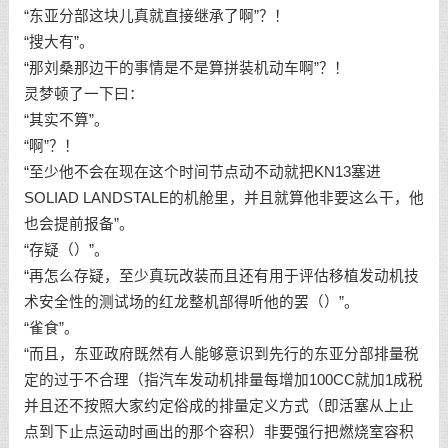
“东亚分部这块儿真就直接继承了啊”？！
“搜大有”。
“那刘桑那边干的事情是不是算拼装机动车啊”？！
灵梦顿了一下曰：
“其实不算”。
“啊”？！
“至少他不会在现在这个时间节点动不动就把KN13塞进
SOLIAD LANDSTALE的机舱里，并且就算他非要这么干，他
也会提前报备”。
“存疑（）”。
“再怎么存疑，至少真玩改装而且还有用于评估移植发动机技
术安全性的测试场的红龙整机部得听他的罢（）”。
“雀食”。
“而且，东亚政府既然有人能够意识到先行的东亚分部排量税
定的过于不合理（指汽车发动机排量每增加100CC就加1成税
并且还不按照大家约定俗成的排量定义方式（即活塞从上止
点到下止点运动时画出的那个容积）非要强行把燃烧室容积