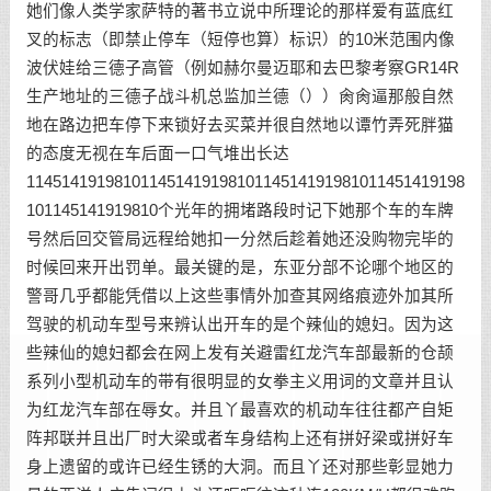
她们像人类学家萨特的著书立说中所理论的那样爱有蓝底红
叉的标志（即禁止停车（短停也算）标识）的10米范围内像
波伏娃给三德子高管（例如赫尔曼迈耶和去巴黎考察GR14R
生产地址的三德子战斗机总监加兰德（））肏肏逼那般自然
地在路边把车停下来锁好去买菜并很自然地以谭竹弄死胖猫
的态度无视在车后面一口气堆出长达
11451419198101145141919810114514191981011451419198
101145141919810个光年的拥堵路段时记下她那个车的车牌
号然后回交管局远程给她扣一分然后趁着她还没购物完毕的
时候回来开出罚单。最关键的是，东亚分部不论哪个地区的
警哥几乎都能凭借以上这些事情外加查其网络痕迹外加其所
驾驶的机动车型号来辨认出开车的是个辣仙的媳妇。因为这
些辣仙的媳妇都会在网上发有关避雷红龙汽车部最新的仓颉
系列小型机动车的带有很明显的女拳主义用词的文章并且认
为红龙汽车部在辱女。并且丫最喜欢的机动车往往都产自矩
阵邦联并且出厂时大梁或者车身结构上还有拼好梁或拼好车
身上遗留的或许已经生锈的大洞。而且丫还对那些彰显她力