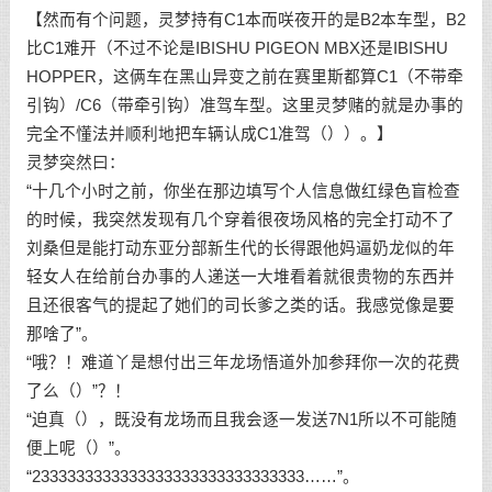
【然而有个问题，灵梦持有C1本而咲夜开的是B2本车型，B2
比C1难开（不过不论是IBISHU PIGEON MBX还是IBISHU
HOPPER，这俩车在黑山异变之前在赛里斯都算C1（不带牵
引钩）/C6（带牵引钩）准驾车型。这里灵梦赌的就是办事的
完全不懂法并顺利地把车辆认成C1准驾（））。】
灵梦突然曰：
“十几个小时之前，你坐在那边填写个人信息做红绿色盲检查
的时候，我突然发现有几个穿着很夜场风格的完全打动不了
刘桑但是能打动东亚分部新生代的长得跟他妈逼奶龙似的年
轻女人在给前台办事的人递送一大堆看着就很贵物的东西并
且还很客气的提起了她们的司长爹之类的话。我感觉像是要
那啥了”。
“哦？！难道丫是想付出三年龙场悟道外加参拜你一次的花费
了么（）”？！
“迫真（），既没有龙场而且我会逐一发送7N1所以不可能随
便上呢（）”。
“2333333333333333333333333333333……”。