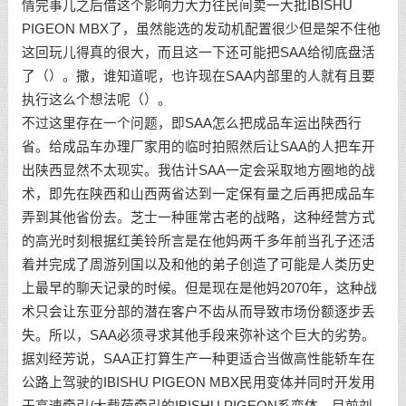
情完事儿之后借这个影响力大力往民间卖一大批IBISHU
PIGEON MBX了，虽然能选的发动机配置很少但是架不住他
这回玩儿得真的很大，而且这一下还可能把SAA给彻底盘活
了（）。撒，谁知道呢，也许现在SAA内部里的人就有且要
执行这么个想法呢（）。
不过这里存在一个问题，即SAA怎么把成品车运出陕西行
省。给成品车办理厂家用的临时拍照然后让SAA的人把车开
出陕西显然不太现实。我估计SAA一定会采取地方圈地的战
术，即先在陕西和山西两省达到一定保有量之后再把成品车
弄到其他省份去。芝士一种匪常古老的战略，这种经营方式
的高光时刻根据红美铃所言是在他妈两千多年前当孔子还活
着并完成了周游列国以及和他的弟子创造了可能是人类历史
上最早的聊天记录的时候。但是现在是他妈2070年，这种战
术只会让东亚分部的潜在客户不齿从而导致市场份额逐步丢
失。所以，SAA必须寻求其他手段来弥补这个巨大的劣势。
据刘经芳说，SAA正打算生产一种更适合当做高性能轿车在
公路上驾驶的IBISHU PIGEON MBX民用变体并同时开发用
于高速牵引/大载荷牵引的IBISHU PIGEON系变体。目前刘