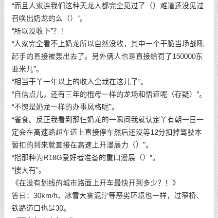
“而且人家连我们这种天龙人都完全见过了（）难道还没见过
召唤出奶龙的么（）”。
“所以没收下”？！
“人家完全看不上奶龙所以自然没收，其中一个干脆当场战吼
起手的直接被轰出去了。另外俩人也是直接给罚了150000东
亚米儿”。
“相当于丫一年以上的收入全栽在这儿了”。
“自信点儿，还有三年的棍母一样的龙场和悟道呢（存疑）”。
“不愧是奶龙一样的办事风格呢”。
“雀食。反正我看到那仨奶龙的一瞬间我就认定丫有朝一日一
定会在高速路超车道上直接停车然后还没等12分扣掉驾驶本
暂扣的到来就直接在高速上开漫展力（）”。
“指那种为R18G爱好者准备的重口漫展（）”。
“搜大有”。
《在没有划线的城市路面上开车最快开到多少？！》
答曰：30km/h，冰雪大雾泥泞等恶劣环境也一样，过窄桥、
铁路道口也是30。