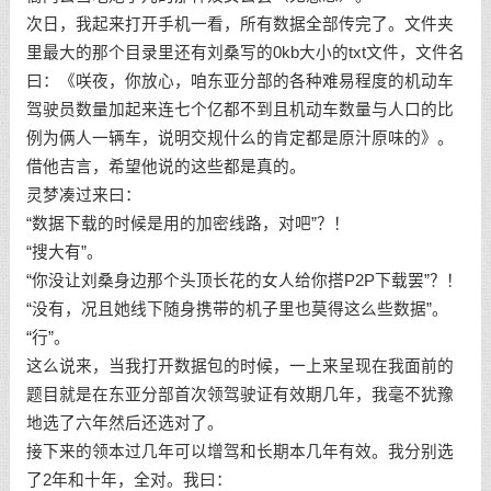
次日，我起来打开手机一看，所有数据全部传完了。文件夹
里最大的那个目录里还有刘桑写的0kb大小的txt文件，文件名
曰：《咲夜，你放心，咱东亚分部的各种难易程度的机动车
驾驶员数量加起来连七个亿都不到且机动车数量与人口的比
例为俩人一辆车，说明交规什么的肯定都是原汁原味的》。
借他吉言，希望他说的这些都是真的。
灵梦凑过来曰：
“数据下载的时候是用的加密线路，对吧”？！
“搜大有”。
“你没让刘桑身边那个头顶长花的女人给你搭P2P下载罢”？！
“没有，况且她线下随身携带的机子里也莫得这么些数据”。
“行”。
这么说来，当我打开数据包的时候，一上来呈现在我面前的
题目就是在东亚分部首次领驾驶证有效期几年，我毫不犹豫
地选了六年然后还选对了。
接下来的领本过几年可以增驾和长期本几年有效。我分别选
了2年和十年，全对。我曰：