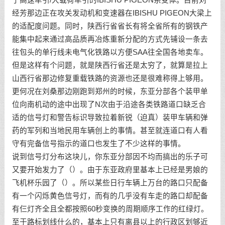
经芳那边正在攻关发动机和变速器在IBISHU PIGEON大梁上
的适配度问题。同时，陕西行省省长有将全省所有的钢铁产
能集中起来通过高品质再冶炼重新分配的方式先铺设一条去
往包头的单行线未电气化铁路以方便SAA往全国各地卖车。
但是这样有个问题，就是陕西行省还是太穷了，就算是拉上
山西行省那边修复重载铁路的资源也还是很难称得上够用。
更何况在刘桑那边刚跑到郑州的时候，东亚分部各个装甲单
位向南机动的途中出现了N次由于沿途各类铁路道口缺乏合
适的信号灯和警告标识导致拉着新锐（迫真）装甲车辆和弹
药的军列和当地民用车辆创上的事情。甚至就连道口有人看
守有完备信号指示的道口也发生了不少这样的事情。
说到信号灯分布这块儿，你东亚分部因不均而搞出的乐子可
又要开始发力了（）。由于东亚政府里基本上已经是男娘的
飞机杯乐园了（）。所以某些日行车辆上万台的路口只配备
有一个闪烁黄色信号灯，而有的几乎没有车走的路口却配备
有仨灯齐全且全都按照60秒变换的周期顺序工作的红绿灯。
至于路标划线什么的，基本上只有离县以上的行政区划够近