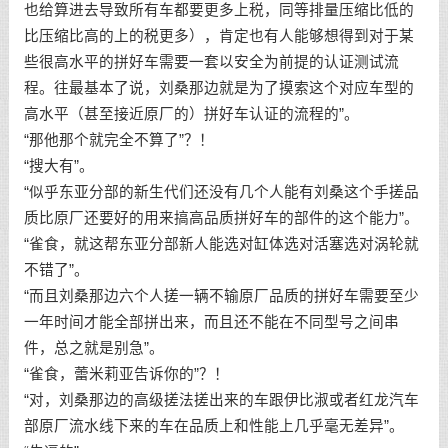
也给算进去导致所有车都要更多上税，同等排量压缩比低的
比压缩比高的上的税更多），肯定也有人能够想得到对于某
些很高水平的拼好车需要一套以安全为前提的认证测试流
程。往最基本了说，刘桑那边就是为了摸索这个对应车型的
高水平（甚至接近原厂的）拼好车认证的流程的”。
“那他那个就完全不算了”？！
“搜大有”。
“似乎东亚分部的新生代们还没有几个人能有刘桑这个手搓品
质比原厂还要好的用来搞高品质拼好车的部件的这个能力”。
“雀食，就这帮东亚分部新人能选对缸体选对活塞选对涡轮就
不错了”。
“而且刘桑那边六个人搓一辆不输原厂品质的拼好车需要至少
一年时间才能全部拼出来，而且还不能在不同型号之间串
件，总之就是别急”。
“雀食，蕾米莉亚告诉你的”？！
“对，刘桑那边的高级搓法搓出来的车跟伊比淑或者红龙汽车
部原厂流水线下来的车在品质上和性能上几乎毫无差异”。