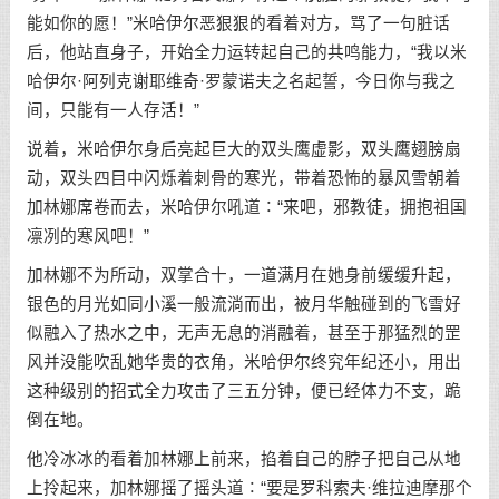
能如你的愿！”米哈伊尔恶狠狠的看着对方，骂了一句脏话
后，他站直身子，开始全力运转起自己的共鸣能力，“我以米
哈伊尔·阿列克谢耶维奇·罗蒙诺夫之名起誓，今日你与我之
间，只能有一人存活！”
说着，米哈伊尔身后亮起巨大的双头鹰虚影，双头鹰翅膀扇
动，双头四目中闪烁着刺骨的寒光，带着恐怖的暴风雪朝着
加林娜席卷而去，米哈伊尔吼道∶“来吧，邪教徒，拥抱祖国
凛冽的寒风吧！”
加林娜不为所动，双掌合十，一道满月在她身前缓缓升起，
银色的月光如同小溪一般流淌而出，被月华触碰到的飞雪好
似融入了热水之中，无声无息的消融着，甚至于那猛烈的罡
风并没能吹乱她华贵的衣角，米哈伊尔终究年纪还小，用出
这种级别的招式全力攻击了三五分钟，便已经体力不支，跪
倒在地。
他冷冰冰的看着加林娜上前来，掐着自己的脖子把自己从地
上拎起来，加林娜摇了摇头道∶“要是罗科索夫·维拉迪摩那个