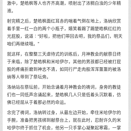
激中，楚皓枫等人也齐齐高潮，喷射出了浓稠白浊的少年精
液。
射完精之后，楚皓枫面红耳赤的喘着气倒在地上，洛纳欣赏
着手里一红一白的两个小瓶子，嬉笑着踢了踢楚皓枫红红的
光屁股，说道∶“好啦，把他们带回去吧，我的祭品们，明天
咱们再继续哦。”
就这样，在整整三天虐待式的训练后，月神教会的献祭日终
于来临，除了楚皓枫和米哈伊尔，其他的男孩都已经被打屁
股的疼痛折磨到神志不清，如同行尸走肉般浑浑噩噩的被洛
纳等人带到了祭坛旁。
洛纳站在祭坛前，开始念诵着月神教会的祷词，身旁的教徒
们也一同低声念诵起来，楚皓枫几人只是低着头沉默着，仿
佛已经屈从于着那必然的命运。
念完了祷词，洛纳转过身，从最左边开始，牵住米哈伊尔的
手腕，准备把男孩绑到献祭台上，就在此时，忍耐许久的米
哈伊尔终于抓住了机会，他另一只手掌心凝聚起寒霜，一掌