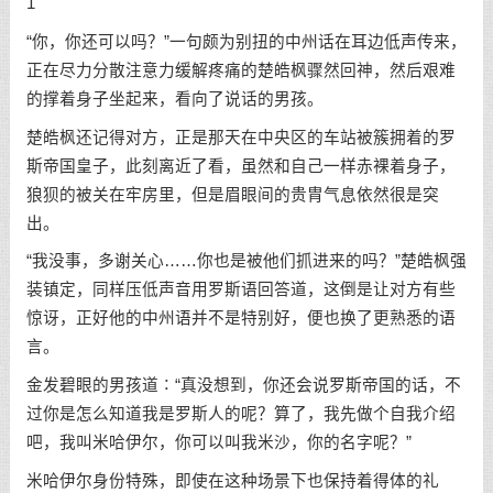
1
“你，你还可以吗？”一句颇为别扭的中州话在耳边低声传来，
正在尽力分散注意力缓解疼痛的楚皓枫骤然回神，然后艰难
的撑着身子坐起来，看向了说话的男孩。
楚皓枫还记得对方，正是那天在中央区的车站被簇拥着的罗
斯帝国皇子，此刻离近了看，虽然和自己一样赤裸着身子，
狼狈的被关在牢房里，但是眉眼间的贵胄气息依然很是突
出。
“我没事，多谢关心……你也是被他们抓进来的吗？”楚皓枫强
装镇定，同样压低声音用罗斯语回答道，这倒是让对方有些
惊讶，正好他的中州语并不是特别好，便也换了更熟悉的语
言。
金发碧眼的男孩道∶“真没想到，你还会说罗斯帝国的话，不
过你是怎么知道我是罗斯人的呢？算了，我先做个自我介绍
吧，我叫米哈伊尔，你可以叫我米沙，你的名字呢？”
米哈伊尔身份特殊，即使在这种场景下也保持着得体的礼