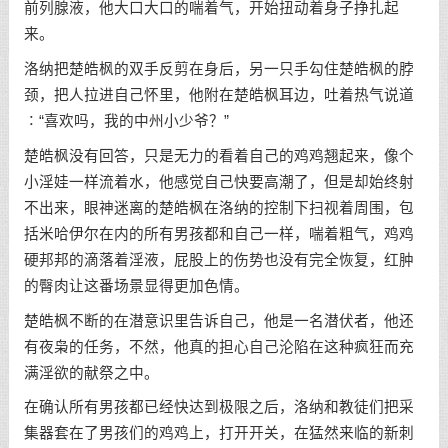
前列腺液，他大口大口的喘着气，开始扭动着身子挣扎起
来。
洛纳把楚皓枫的双手反剪在身后，另一只手勾住楚皓枫的脖
颈，把人拉进自己怀里，他附在楚皓枫耳边，吐着热气说道
∶“喜欢吗，我的中州小少爷？”
楚皓枫没有回答，只是无力的看着自己的鸡鸡翘起来，像个
小淫娃一样流着水，他感觉自己快要高潮了，但是却始终射
不出来，眼神迷离的楚皓枫在洛纳的控制下扫视着周围，包
括米哈伊尔在内的所有男孩都和自己一样，喘着粗气，鸡鸡
硬邦邦的滴落着淫液，屁股上的伤势也没有完全恢复，红肿
的臀肉让这番场景显得更加色情。
楚皓枫不断的在潜意识里告诉自己，他是一名潜伏者，他还
有夜枭的任务，不然，他真的担心自己沦陷在这种疯狂而充
满淫欲的献祭之中。
在确认所有男孩都已经快达到极限之后，洛纳和教徒们把采
集器套在了男孩们的鸡鸡上，打开开关，在猛然来临的新刺