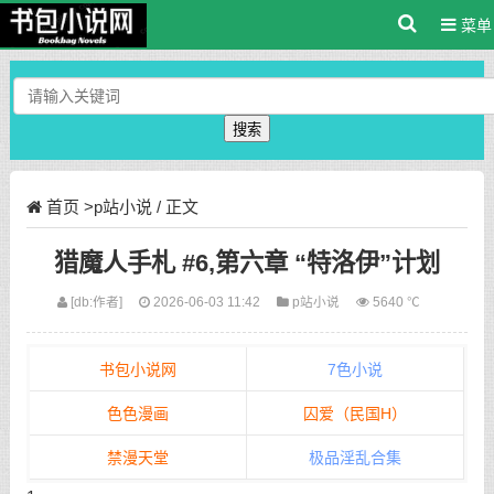
菜单
搜索
首页
>
p站小说
/ 正文
猎魔人手札 #6,第六章 “特洛伊”计划
[db:作者]
2026-06-03 11:42
p站小说
5640 ℃
书包小说网
7色小说
色色漫画
囚爱（民国H）
禁漫天堂
极品淫乱合集