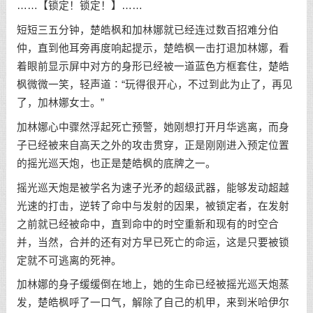
……【锁定！锁定！】……
短短三五分钟，楚皓枫和加林娜就已经连过数百招难分伯
仲，直到他耳旁再度响起提示，楚皓枫一击打退加林娜，看
着眼前显示屏中对方的身形已经被一道蓝色方框套住，楚皓
枫微微一笑，轻声道∶“玩得很开心，不过到此为止了，再见
了，加林娜女士。”
加林娜心中骤然浮起死亡预警，她刚想打开月华逃离，而身
子已经被来自高天之外的攻击贯穿，正是刚刚进入预定位置
的摇光巡天炮，也正是楚皓枫的底牌之一。
摇光巡天炮是被学名为速子光矛的超级武器，能够发动超越
光速的打击，逆转了命中与发射的因果，被锁定者，在发射
之前就已经被命中，直到命中的时空重新和现有的时空合
并，当然，合并的还有对方早已死亡的命运，这是只要被锁
定就不可逃离的死神。
加林娜的身子缓缓倒在地上，她的生命已经被摇光巡天炮蒸
发，楚皓枫呼了一口气，解除了自己的机甲，来到米哈伊尔