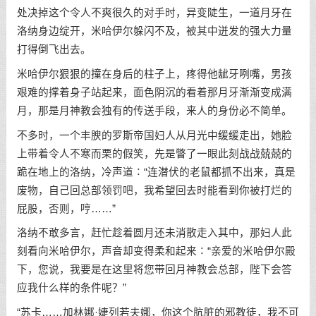
处决掉这个令人不爽很久的对手时，异变陡生，一道月牙在
洛纳身边绽开，米哈伊尔躲闪不及，被其中迸发的强大力量
打得倒飞出去。
米哈伊尔狠狠的撞在身后的柱子上，疼得他龇牙咧嘴，男孩
艰难的撑着身子站起来，面色阴沉的看着那月牙渐渐变成满
月，那是月神教会独有的传送手段，来人的身份必不简单。
不多时，一个丰腴的罗斯帝国妇人从月光中缓缓走出，她脸
上带着令人不寒而栗的假笑，先是瞥了一眼此刻战战兢兢的
跪在地上的洛纳，冷声道∶“连潜伏的老鼠都抓不出来，真是
废物，自己回总部领罚吧，我希望回去时能看到你被打烂的
屁股，否则，哼……”
洛纳不敢多言，赶忙趁着圆月还未消散走入其中，那妇人此
刻看向米哈伊尔，声音却变得柔和起来∶“亲爱的米哈伊尔殿
下，您说，我要是在这里将您带回月神教会总部，陛下会答
应我什么样的条件呢？”
“苏卡……加林娜·婕列若夫娜，你这个肮脏的邪教徒，我不可