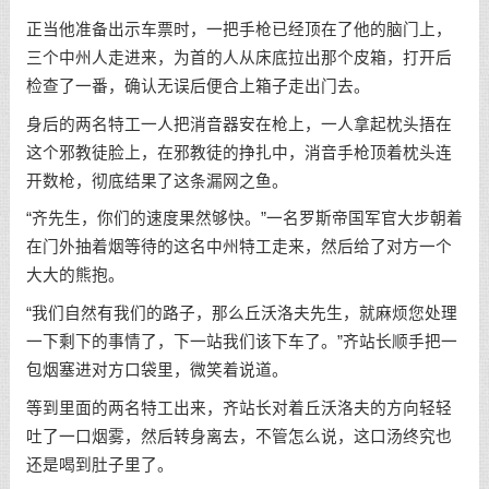
正当他准备出示车票时，一把手枪已经顶在了他的脑门上，
三个中州人走进来，为首的人从床底拉出那个皮箱，打开后
检查了一番，确认无误后便合上箱子走出门去。
身后的两名特工一人把消音器安在枪上，一人拿起枕头捂在
这个邪教徒脸上，在邪教徒的挣扎中，消音手枪顶着枕头连
开数枪，彻底结果了这条漏网之鱼。
“齐先生，你们的速度果然够快。”一名罗斯帝国军官大步朝着
在门外抽着烟等待的这名中州特工走来，然后给了对方一个
大大的熊抱。
“我们自然有我们的路子，那么丘沃洛夫先生，就麻烦您处理
一下剩下的事情了，下一站我们该下车了。”齐站长顺手把一
包烟塞进对方口袋里，微笑着说道。
等到里面的两名特工出来，齐站长对着丘沃洛夫的方向轻轻
吐了一口烟雾，然后转身离去，不管怎么说，这口汤终究也
还是喝到肚子里了。