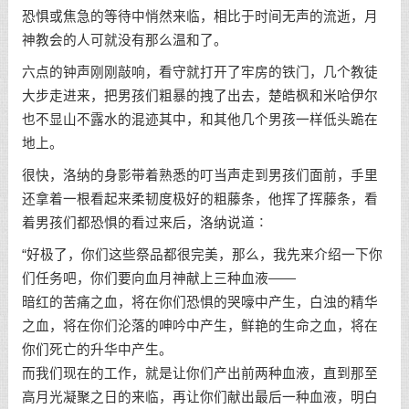
恐惧或焦急的等待中悄然来临，相比于时间无声的流逝，月
神教会的人可就没有那么温和了。
六点的钟声刚刚敲响，看守就打开了牢房的铁门，几个教徒
大步走进来，把男孩们粗暴的拽了出去，楚皓枫和米哈伊尔
也不显山不露水的混迹其中，和其他几个男孩一样低头跪在
地上。
很快，洛纳的身影带着熟悉的叮当声走到男孩们面前，手里
还拿着一根看起来柔韧度极好的粗藤条，他挥了挥藤条，看
着男孩们都恐惧的看过来后，洛纳说道∶
“好极了，你们这些祭品都很完美，那么，我先来介绍一下你
们任务吧，你们要向血月神献上三种血液——
暗红的苦痛之血，将在你们恐惧的哭嚎中产生，白浊的精华
之血，将在你们沦落的呻吟中产生，鲜艳的生命之血，将在
你们死亡的升华中产生。
而我们现在的工作，就是让你们产出前两种血液，直到那至
高月光凝聚之日的来临，再让你们献出最后一种血液，明白