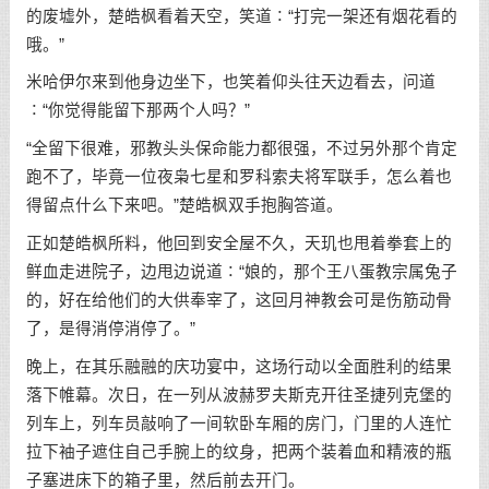
的废墟外，楚皓枫看着天空，笑道∶“打完一架还有烟花看的
哦。”
米哈伊尔来到他身边坐下，也笑着仰头往天边看去，问道
∶“你觉得能留下那两个人吗？”
“全留下很难，邪教头头保命能力都很强，不过另外那个肯定
跑不了，毕竟一位夜枭七星和罗科索夫将军联手，怎么着也
得留点什么下来吧。”楚皓枫双手抱胸答道。
正如楚皓枫所料，他回到安全屋不久，天玑也甩着拳套上的
鲜血走进院子，边甩边说道∶“娘的，那个王八蛋教宗属兔子
的，好在给他们的大供奉宰了，这回月神教会可是伤筋动骨
了，是得消停消停了。”
晚上，在其乐融融的庆功宴中，这场行动以全面胜利的结果
落下帷幕。次日，在一列从波赫罗夫斯克开往圣捷列克堡的
列车上，列车员敲响了一间软卧车厢的房门，门里的人连忙
拉下袖子遮住自己手腕上的纹身，把两个装着血和精液的瓶
子塞进床下的箱子里，然后前去开门。