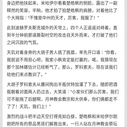
身边把他扶起来，米哈伊尔看着楚皓枫的侧脸，露出了一副
释然的笑容，半晌，他才拍了拍楚皓枫的肩膀，对着他比了
个大拇指∶“不愧是中州的天才，厉害，我服了！”
此刻波赫罗夫斯克城外的天穹上，四个人正遥遥对峙着，直
到半分钟前那道撕裂时空的攻击自天外而来，才打破了他们
之间沉寂的气氛。
天玑对着身旁的大胡子男人挑了挑眉，率先开口道∶“你看，
我就说不用担心吧，我家小枫肯定能打赢的，喏，我猜现在
那个加林娜估计已经断气了，那么，罗科索夫，现在该我们
给他们来点教训了。”
大胡子罗科索夫从腰间掏出半瓶伏特加灌了下去，随即把酒
瓶朝着对面两人扔过去，大笑道∶“小家伙们那么厉害，我们
可不能拖了后腿啊，月神教会教宗和大供奉，你们俩都走不
了了！天玑，我们上！”
激烈的战斗把半边天空打得亮如白昼，楚皓枫和米哈伊尔刚
刚把所有的祭品男孩们解救出来，一行人站在月神教会祭坛