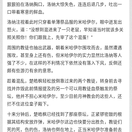
狠狠拍在洛纳胸口，洛纳大惊失色，连连后退几步，吐出一
口带着寒意的鲜血。
洛纳注视着此时只穿着单薄祭品服的米哈伊尔，眼中迸发出
怒火，道∶“没想到混进来了一只老鼠，早知道当时就该多关
照关照你！你们跟我上，先宰了这个混蛋！”
周围的教徒也抽出武器，朝着米哈伊尔围攻而去，虽然遭遇
围攻，甚至身上还有伤，但米哈伊尔的实力显然比洛纳等人
强了不少，在这样的不利情况下依然没有落入下风，反倒还
颇有些游刃有余的意思。
趁着混乱，楚皓枫轻松放倒靠过来的两个教徒，转身前去寻
找并炸毁此前情报提及的另一个可以用教徒血祭触发的祭
坛，他并不担心米哈伊尔，至少目前月神教会的这些人，还
拦不住这位皇子殿下。
十来分钟后，楚皓枫已经找到了那座祭坛，正紧锣密鼓的根
据其结构安放炸弹，米哈伊尔这边也快要分出胜负，教徒们
死的死，伤的伤，洛纳也倒在地上，正当米哈伊尔准备前去