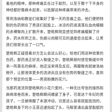
着他的精神，那种疼痛实在过于剧烈，以至于整个下半身的
神经都好像麻木起来，以抵御这种疼痛带来的冲击。
等到洛纳和教徒们收集好了第一天的苦痛之血，他们便把特
制的伤药倒在了男孩们屁股上，冰凉的药液滴落在血肉模糊
的赤裸臀肉上扩散开来，楚皓枫明显感觉到疼痛缓解了许
多，药水所到之处，伤痕以肉眼可见的速度愈合起来，让男
孩们很是长出了一口气。
楚皓枫正疑惑着对方怎么会这么好心，给他们用这种效果的
伤药，那药液正好流入臀缝之中，楚皓枫顿时感觉臀缝中传
来一阵莫名的麻痒，他还没来得及反应，两瓣臀肉就被洛纳
掰开，让那液体更多的流进尚且没有伤势的臀缝之中，直到
那个预定的位置——男孩粉嫩的花穴。
当那药液流到楚皓枫的小花穴里时，一种无比夸张的燥热和
麻痒席卷而来，楚皓枫瞬间绷紧了身子，可是这个年纪的男
孩子，一旦被唤醒了本源冲动，岂是这么容易就能抵挡的，
楚皓枫身下的小玉茎迅速抬起了头，马眼里涌出晶莹黏腻的