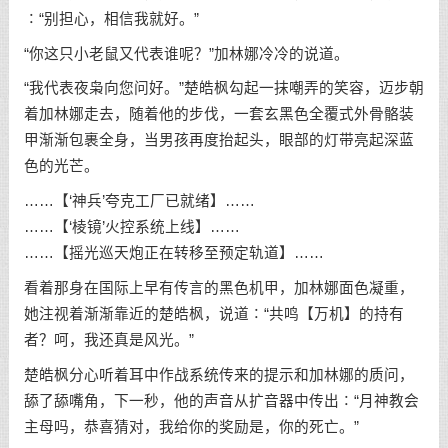
∶“别担心，相信我就好。”
“你这只小老鼠又代表谁呢？”加林娜冷冷的说道。
“我代表夜枭向您问好。”楚皓枫勾起一抹嘲弄的笑容，迈步朝
着加林娜走去，随着他的步伐，一套玄黑色全覆式外骨骼装
甲渐渐包裹全身，当男孩再度抬起头，眼部的灯带亮起深蓝
色的光芒。
……【‘神兵’夸克工厂已就绪】……
……【‘棱镜’火控系统上线】……
……【摇光巡天炮正在转移至预定轨道】……
看着那身在国际上早有传言的黑色机甲，加林娜面色凝重，
她注视着渐渐靠近的楚皓枫，说道∶“共鸣【万机】的持有
者？呵，我还真是风光。”
楚皓枫分心听着耳中作战系统传来的提示和加林娜的质问，
舔了舔嘴角，下一秒，他的声音从扩音器中传出∶“月神教会
主母吗，恭喜猜对，我给你的奖励是，你的死亡。”