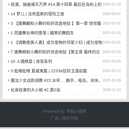
综漫，操遍诸天万界 #14,第十四章 最后在岛屿上的
2026-01-10
狂欢派对
14 梦儿 | 法师蓝斯的冒险之旅
2025-04-07
3 【唐舞麟和小舞的轮奸改造地狱 】第一章 惊世魔
2025-03-31
王现身 | 斗罗大陆同人
1 芭蕾舞女神的堕落 | 媚黑的舞蹈生
2025-03-31
1 【调教绝美人妻】成为宠物的邻家少妇 | 成为宠物
2025-03-31
的邻家少妇
7 唐舞桐和小舞的轮奸改造地狱【第五章 最终的沦
2025-03-31
陷】 | 斗罗大陆同人
10 人偶棋盘 | 收容系列
2025-03-05
3 批哩批哩 夏威夷篇 | 2233&狂阶玉藻前篇
2025-02-21
魔法少女战败调教 #22,水牢.....触手，电击，冰块，
2025-12-09
高潮寸止.....我在干什么啊我
化身奴隶的大小姐 #2,第2话.
2025-11-12
Powered By
书包小说网
广告 | 统计代码