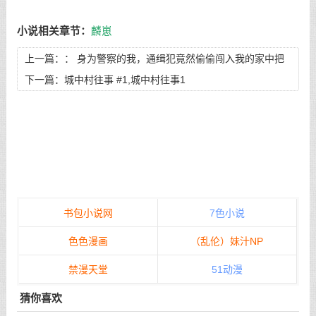
小说相关章节：
麟崽
上一篇：：
身为警察的我，通缉犯竟然偷偷闯入我的家中把
我妻子调教成母狗，最后妻子为了保护通缉犯竟然将我杀害
下一篇：
城中村往事 #1,城中村往事1
#1,身为警察的我，通缉犯竟然偷偷闯入我的家中把我妻子调
教成母狗，最后妻子为了保护通缉犯竟然将我杀害
书包小说网
7色小说
色色漫画
（乱伦）妹汁NP
禁漫天堂
51动漫
猜你喜欢