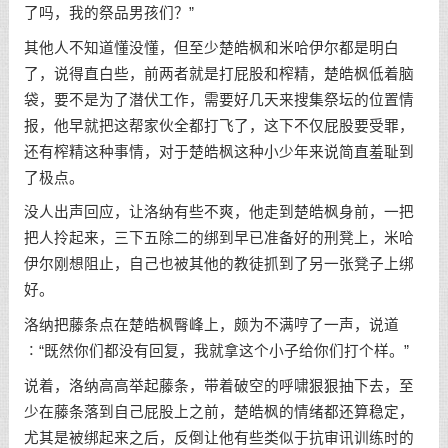
了吗，我的祭品男孩们？”
其他人不知道懂没懂，但至少楚皓枫和米哈伊尔都是明白
了，说得直白些，前两者就是打屁股和榨精，楚皓枫低着脑
袋，要不是为了潜伏工作，需要好几天来搜集祭坛的位置情
报，他早就把这帮家伙全都打飞了，这下不仅屁股要受罪，
还有榨精这种事情，对于楚皓枫这种小少年来说简直羞耻到
了极点。
没人出声回应，让洛纳有些不爽，他走到楚皓枫身前，一把
把人拎起来，三下五除二的绑到早已准备好的刑凳上，米哈
伊尔刚想阻止，自己也被其他的教徒抓到了另一张凳子上绑
好。
洛纳把藤条点在楚皓枫臀峰上，颇为不满哼了一声，说道
∶“既然你们都没有回复，我就拿这个小子给你们打个样。”
说着，洛纳高高举起藤条，带着破空的呼啸狠狠抽下去，至
少在藤条落到自己屁股上之前，楚皓枫的情绪都还算稳定，
尤其是被绑起来之后，反倒让他有些类似于抗审讯训练时的