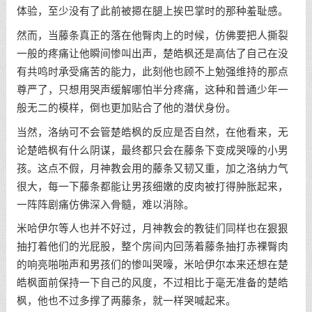
体验，至少没有了此前被摁在腿上挨巴掌时的那种羞耻感。
然而，当藤条真正的落在他臀肉上的时候，仿佛要把人撕裂
一般的疼痛让他瞬间惨叫出声，楚皓枫还是高估了自己在没
有共鸣时承受痛苦的能力，此刻他也顾不上勉强维持的那点
尊严了，只想用哭声缓解哪怕半分疼痛，这种和普通少年一
般无二的模样，倒也更加贴合了他的潜伏身份。
当然，洛纳可不会管楚皓枫的反应是否自然，在他看来，无
论楚皓枫有什么阴谋，最终都只会在藤条下变成哭嚎的小男
孩。这点不假，月神教会用的藤条又韧又重，加之洛纳力气
很大，每一下藤条都能让男孩细嫩的皮肉被打得肿胀起来，
一阵阵剧痛仿佛深入骨髓，难以消除。
米哈伊尔等人也并不好过，月神教会的教徒们同样也在狠狠
抽打着他们的光屁股，整个房间内回荡着藤条抽打赤裸臀肉
的响亮啪啪声和男孩们的惨叫哭嚎，米哈伊尔本来还想在楚
皓枫面前保持一下自己的风度，不过相比于毫无准备的楚皓
枫，他也不过多撑了两藤条，就一样哭喊起来。