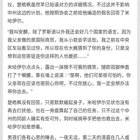
仪，楚皓枫虽然早已知道对方的详细情况，不过这并不影响
中州这边的计划，他按照协会之前给他编造的假名回答了米
哈伊尔。
“我叫安麟，除了罗斯语以外我还会好几个国家的语言，因为
我父亲做的是国际商贸，我从小就会学这些。我之前在中央
区车站看见过你，所以现在也大概猜到了你的身份，只是没
想到这些匪徒连你这样的人也敢抓……”
米哈伊尔点点头，露出一抹微不可察的微笑，随即双脚伸直
打了个懒腰，靠在墙上说道∶“是啊，他们可是很可怕的，你
父亲现在应该也很担心你吧，不过你放心，我一定会想办法
带你出去。”
楚皓枫没有回答，只是默默蜷起身子，米哈伊尔见状也没有
再去打扰他，也在一旁盘算起了自己的任务，只不过这个中
州的同龄人确实有些可怜，到时候捎带手把他也救出去，米
哈伊尔如是想着。
男孩们各有心思的睡去，一夜无话，第二天的清晨在几人或