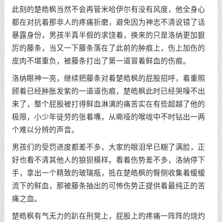
此刻的楚皓枫当然不会再管米哈伊尔有没有风度，他全身心
都在对抗着那非人的疼痛折磨，避免因为神志不清说错了话
暴露身份，男孩半真半假的求饶着，换来的只是洛纳更加狠
厉的藤条，当又一下藤条落在了此前的肿痕上，伤上加伤的
皮肉不堪重负，被藤条打出了第一道冒着鲜血的伤痕。
洛纳眼神一亮，继续把藤条对着楚皓枫的屁股招呼，着重照
顾着已经肿胀发紫的一道道伤痕，楚皓枫此时已经哭嚎不出
来了，整个屁股被打得鲜血淋漓的痛苦实在有些超越了他的
极限，小少年徒劳的张着嘴，从嘶哑的喉咙中不时钻出一两
个难以分辨的声音。
男孩们的受罚进度都差不多，大家的眼泪早已糊了满脸，正
好也看不清其他人的狼狈模样。看着伤势差不多，洛纳停下
手，拿出一个精致的玻璃瓶，抵在楚皓枫的臀侧收集着缓缓
流下的鲜血，那被藤条抽出的可怖伤势正提供着最纯正的苦
痛之血。
楚皓枫有气无力的趴在刑凳上，屁股上的疼痛一阵阵的烧灼