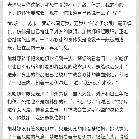
老酒鬼用你这招，我恐怕真的不可力敌，但是，我的小殿
下，你还需要成长，现在，你知道自己该说什么了吗？”
“咳咳……苏卡！罗斯帝国万岁，万岁！”米哈伊尔眼中毫无惧
色，仿佛是自己掐住了对方的脖颈，加林娜虚起眼睛，正准
备继续施压时，一个邪教徒的身体像是破袋子一般被甩进
来，撞在屋内一角，再无气息。
加林娜转手把米哈伊尔扔到一边，警惕的看着门口，米哈伊
尔也目不转睛的盯着即将出现的救命恩人，楚皓枫迈步走了
进来，身上的祭品服已经被月神教会教徒的鲜血染红，他扫
了一眼屋内，朝着米哈伊尔道∶“看来我还没有来晚。”
米哈伊尔眼见是那个中州男孩，面色大变，对方和自己年纪
相仿，恐怕也不是加林娜的对手，他用尽力气喊道∶“快跑，
这个女人是月神教会主母，月神教会在罗斯帝国的总负责
人，你快跑，我还能拖住她！”
加林娜没有管米哈伊尔，只是死死的盯着楚皓枫，她感觉到
了一丝危险的气息，楚皓枫看着米哈伊尔，轻轻点头，说道