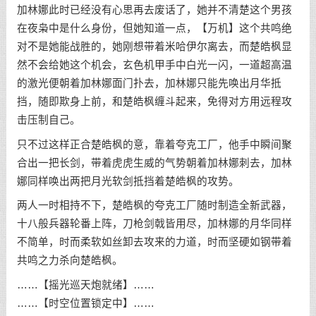
加林娜此时已经没有心思再去废话了，她并不清楚这个男孩
在夜枭中是什么身份，但她知道一点，【万机】这个共鸣绝
对不是她能战胜的，她刚想带着米哈伊尔离去，而楚皓枫显
然不会给她这个机会，玄色机甲手中白光一闪，一道超高温
的激光便朝着加林娜面门扑去，加林娜只能先唤出月华抵
挡，随即欺身上前，和楚皓枫缠斗起来，免得对方用远程攻
击压制自己。
只不过这样正合楚皓枫的意，靠着夸克工厂，他手中瞬间聚
合出一把长剑，带着虎虎生威的气势朝着加林娜刺去，加林
娜同样唤出两把月光软剑抵挡着楚皓枫的攻势。
两人一时相持不下，楚皓枫的夸克工厂随时制造全新武器，
十八般兵器轮番上阵，刀枪剑戟皆用尽，加林娜的月华同样
不简单，时而柔软如丝卸去攻来的力道，时而坚硬如钢带着
共鸣之力杀向楚皓枫。
……【摇光巡天炮就绪】……
……【时空位置锁定中】……