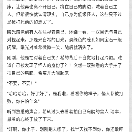
床，让他再也离不开自己，跪在自己的脚边，喊着自己主
人。但希很快就认清现实，自己身为低级怪人，这些只不过
是被打死前的幻想罢了。
㬢光感觉到有人在注视着自己，环绕一看，一双目光与自己
对视起来。那是来自希的目光，淡绿色的瞳孔如同宝石一般
闪耀。㬢光对着希微微一笑，随后就消失了。
刚刚，他是在对着自己笑？希的背后不自觉地打起冷颤。难
道自己被发现了怪人的身份了？！突然一双熟悉的大手拍了
拍自己的肩膀。希离开大喊起来
“不要，不要！”
“哈哈哈哈，好了好了，是我啦，看看你的样子，怪人都被打
败，你在怕什么”
听到熟悉的声音，希转过头去看着拍自己肩膀的兽人-瑞丰，
悬着的心终于放了下来。
“好啊，你小子，刚刚跑去哪了，找半天找不到你，你还敢吓