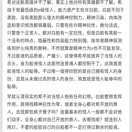
希对这新英雄并不了解，事实上他对所有英雄都不了解。希
由于是最低级的e级怪人，能力是产生些许白胶，白胶不同于
黑胶，没有黑胶那么强大的精神控制力，精神污染，肉体改
造和意识修改都很羸弱。只要有些许精神抗性，换句话说，
只要是个正常人，都对白胶有一定抗性，但是白胶有黑胶一
个没有的特点，隐蔽性和伪装能力特别强，除非是精神探测
练到炉火纯青的那种，不然就算是精神力为s也不可能发现，
不过胶液的品质差，产量少，这使得希早就放弃了当怪人的
念头，身为胶液怪人这居然连普通人都控制不了，这简直是
胶液怪人的耻辱。不过唯一值得欣慰的是自己拥有怪人的身
份，且是从未做过恶的怪人的身份，简直就是怪人耻辱中的
耻辱。
早就认清现实的希不对当怪人抱有任何幻想。白胶要想发挥
作用，就得找精神抗性为零，或者全身心都对希开放的兽
人。去找那些疯子傻子吗？连最基本的怪人一般都不会对他
们动手，全身心都对自己开放的兽人，去哪找呢？就连别人
用烂，不要的胶奴自己的白胶都不一定打得过剩余的胶液。