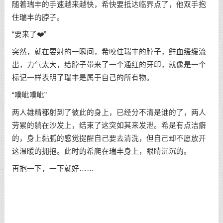
随着瑞丰的手速越来越快，希快要抵达临界点了，他双手抱
住瑞丰的脖子。
“要来了❤️”
突然，就在要射的一瞬间，希咬住瑞丰的脖子，鲜血缓缓流
出，力气太大，给脖子带来了一个通红的牙印，就像是一个
标记一样表明了瑞丰是属于自己的所有物。
“噗呲噗呲”
两人雄精都射到了彼此的身上，已经分不清是谁的了，两人
劳累的躺在沙发上，结束了这突如其来发泄。希是有点洁癖
的，身上黏腻的感觉提醒自己要去清洗，但自己却不愿放开
这温暖的拥抱。此时的希爬在瑞丰身上，眼睛沉沉的。
再抱一下，一下就好……