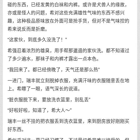
碰的东西，已经发黄的白袜和内裤。或许是犬兽人的缘故，
亦或是怪人的问题，希对这些充满雄性气味的东西不感兴
趣，这种极品原味放在外面可是抢手货，但对不是气味控的
希来说反而是折磨。
“这家伙，到底多久没洗了！”
希强忍着浓烈的雄臭，用手帮那邋遢的家伙洗。都不知道过
了多少遍水，那袜子和内裤才露出一点本色。
“我回来了。都已经傍晚了，天气还是那么热”
一进门，瑞丰就立刻脱掉衣服，充满汗味的衣服随意丢在地
上。希瞟了一眼，语气深长的说道。
“脏衣服脱下来，要放洗衣篮里，别乱丢”
“好啦好啦，知道了，希大人～”
瑞丰一丝不挂的把衣服丢到洗衣篮里，来到厨房放好刚刚买
好东西。