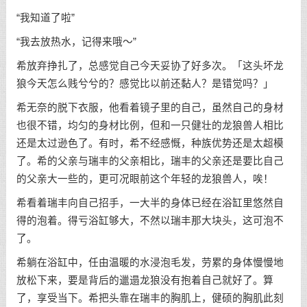
“我知道了啦”
“我去放热水，记得来哦～”
希放弃挣扎了，总感觉自己今天妥协了好多次。「这头坏龙
狼今天怎么贱兮兮的？感觉比以前还黏人？是错觉吗？」
希无奈的脱下衣服，他看着镜子里的自己，虽然自己的身材
也很不错，均匀的身材比例，但和一只健壮的龙狼兽人相比
还是太过逊色了。有时，希不经感慨，种族优势还是太超模
了。希的父亲与瑞丰的父亲相比，瑞丰的父亲还是要比自己
的父亲大一些的，更可况眼前这个年轻的龙狼兽人，唉！
希看着瑞丰向自己招手，一大半的身体已经在浴缸里悠然自
得的泡着。得亏浴缸够大，不然以瑞丰那大块头，这可泡不
了。
希躺在浴缸中，任由温暖的水浸泡毛发，劳累的身体慢慢地
放松下来，要是背后的邋遢龙狼没有抱着自己就好了。算
了，享受当下。希把头靠在瑞丰的胸肌上，健硕的胸肌此刻