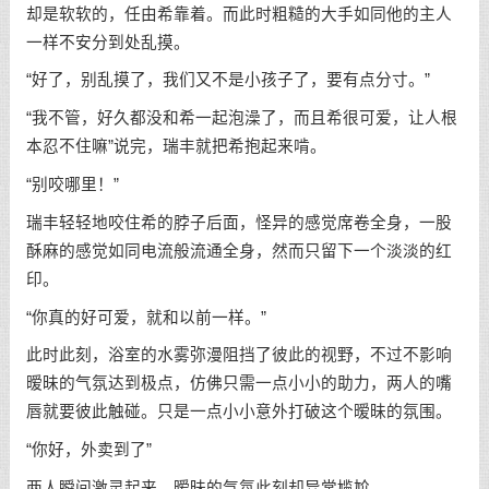
却是软软的，任由希靠着。而此时粗糙的大手如同他的主人
一样不安分到处乱摸。
“好了，别乱摸了，我们又不是小孩子了，要有点分寸。”
“我不管，好久都没和希一起泡澡了，而且希很可爱，让人根
本忍不住嘛”说完，瑞丰就把希抱起来啃。
“别咬哪里！”
瑞丰轻轻地咬住希的脖子后面，怪异的感觉席卷全身，一股
酥麻的感觉如同电流般流通全身，然而只留下一个淡淡的红
印。
“你真的好可爱，就和以前一样。”
此时此刻，浴室的水雾弥漫阻挡了彼此的视野，不过不影响
暧昧的气氛达到极点，仿佛只需一点小小的助力，两人的嘴
唇就要彼此触碰。只是一点小小意外打破这个暧昧的氛围。
“你好，外卖到了”
两人瞬间激灵起来，暧昧的气氛此刻却异常尴尬。