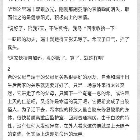
听到这里瑞丰双眼放光，刚刚那副萎靡的表情瞬间消失，取
而代之的是健康阳光，积极向上的表情。
“说好了，陪我7天，不许反悔，我马上回家收拾一下”
一眨眼的功夫，瑞丰就跑得无影无踪了。希叹了口气，摇了
摇头。
“这家伙擅自加码，真的服了。算了，就这样吧”
2
希的父母与瑞丰的父母是关系很要好的朋友，自希和瑞丰出
生后两家的关系就更要好好了。只是一场意外来得太过突
然，它带走了希的父母，只留下一个奄奄一息的希。或许是
上天的仁慈吧，又或许是命运的玩弄吧，它把希变成了白胶
怪人，为了活下去，希本能的释放大量白胶来修复破损的身
体，很快希脱离重症监护室，回到普通病房，由于白胶的特
性，没有任何人发现异常，在外人看来这仿佛就是上天赐予
的奇迹，但实际上这却是命运的玩弄。