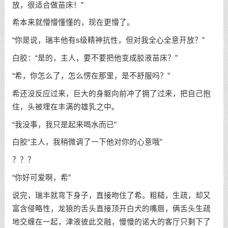
放，很适合做苗床！”
希本来就懵懵懂懂的，现在更懵了。
“你是说，瑞丰他有s级精神抗性，但对我全心全意开放？”
白胶：“是的，主人，要不要把他变成胶液苗床？”
“希，你怎么了，怎么愣在那里，是不舒服吗？”
希还没反应过来，巨大的身躯向前冲了拥了过来，把自己抱
住，头被埋在丰满的雄乳之中。
“我没事，我只是起来喝水而已”
白胶“主人，我稍微调了一下他对你的心意哦”
？？？
“你好可爱啊，希”
说完，瑞丰就弯下身子，直接吻住了希。粗糙，生疏，却又
富含侵略性，龙狼的舌头直接顶开白犬的嘴唇，俩舌头生疏
地交缠在一起，津液彼此交融，慢慢的诺大的客厅只剩下了