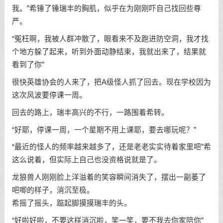
我。”希锤了锤瑞丰的胸肌，似乎在为刚刚吓自己找回些尊
严。
“冤枉啊，我被人群冲散了，眼看来不及跑进防空洞，我才找
个地方躲了起来，听到外面动静结束，我就出来了，结果就
看到了你”
很快英雄协会的人来了，把A级怪人抓了回去。现在学校因为
这次风波要停课一周。
回去的路上，瑞丰高兴的不行，一路围着希转。
“好耶，停课一周，一个星期不用上课耶，要去哪玩呢？”
“最近的怪人的频率越来越多了，还是老老实实待着家里吧”希
这么说着，但实际上自己也没资格说就是了。
龙狼兽人刚刚脸上洋溢着的笑容瞬间消失了，摆出一副萎了
吧唧的样子，消沉至极。
希摇了摇头，踮起脚摸摸瑞丰的头。
“好啦好啦，不要这样消沉啦，笑一笑，要不我去你家陪你”