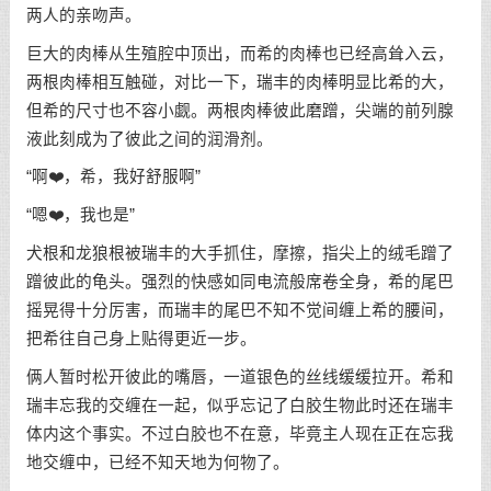
两人的亲吻声。
巨大的肉棒从生殖腔中顶出，而希的肉棒也已经高耸入云，
两根肉棒相互触碰，对比一下，瑞丰的肉棒明显比希的大，
但希的尺寸也不容小觑。两根肉棒彼此磨蹭，尖端的前列腺
液此刻成为了彼此之间的润滑剂。
“啊❤️，希，我好舒服啊”
“嗯❤️，我也是”
犬根和龙狼根被瑞丰的大手抓住，摩擦，指尖上的绒毛蹭了
蹭彼此的龟头。强烈的快感如同电流般席卷全身，希的尾巴
摇晃得十分厉害，而瑞丰的尾巴不知不觉间缠上希的腰间，
把希往自己身上贴得更近一步。
俩人暂时松开彼此的嘴唇，一道银色的丝线缓缓拉开。希和
瑞丰忘我的交缠在一起，似乎忘记了白胶生物此时还在瑞丰
体内这个事实。不过白胶也不在意，毕竟主人现在正在忘我
地交缠中，已经不知天地为何物了。