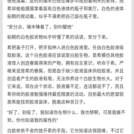
夜色落幕，此时的瑞丰已经在睡梦中规划着明天的安排，而
希却偷偷摸摸拿着装有白色液体的瓶子到客厅。白色的液体
粘稠的晃动着，似乎不满希把自己装在瓶子里。
“安分点，瑞丰睡着了，别吵醒他”
粘稠的白色胶状物似乎听懂了希的话语，安分下来。
希把盖子打开，把手指伸入进白色胶液里。任由白色胶液吸
取胶液。这个白色胶液应该说是白胶生物，是希模仿其他胶
液怪人创造眷属得来的产物，拥有自主意识，听命于希。严
格来说是希的眷属，但是由于缺少胶液苗床供给胶液，并且
创造者产生的胶液有限，无法供养这个白胶生物长大。对于
它来说，现在这个状态，胶液量不足，连话都说不了，而且
希供给的胶液勉强维持最低限度的活动，目前最大的愿望就
是希能找到胶液苗床，脱离这种苦日子。
“好了，别吸了，我知道你在想什么，我也想啊，可是我做不
到，你也知道我的属性的”
白胶依依不舍的放开希的手指，它也知道这很困难，不过它