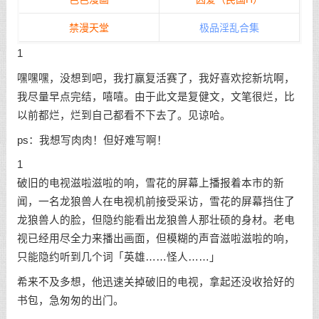
禁漫天堂
极品淫乱合集
1
嘿嘿嘿，没想到吧，我打赢复活赛了，我好喜欢挖新坑啊，
我尽量早点完结，嘻嘻。由于此文是复健文，文笔很烂，比
以前都烂，烂到自己都看不下去了。见谅哈。
ps：我想写肉肉！但好难写啊！
1
破旧的电视滋啦滋啦的响，雪花的屏幕上播报着本市的新
闻，一名龙狼兽人在电视机前接受采访，雪花的屏幕挡住了
龙狼兽人的脸，但隐约能看出龙狼兽人那壮硕的身材。老电
视已经用尽全力来播出画面，但模糊的声音滋啦滋啦的响，
只能隐约听到几个词「英雄……怪人……」
希来不及多想，他迅速关掉破旧的电视，拿起还没收拾好的
书包，急匆匆的出门。