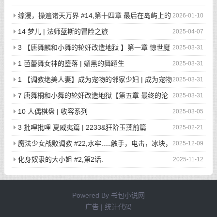
综漫，操遍诸天万界 #14,第十四章 最后在岛屿上的
2026-01-10
狂欢派对
14 梦儿 | 法师蓝斯的冒险之旅
2025-04-07
3 【唐舞麟和小舞的轮奸改造地狱 】第一章 惊世魔
2025-03-31
王现身 | 斗罗大陆同人
1 芭蕾舞女神的堕落 | 媚黑的舞蹈生
2025-03-31
1 【调教绝美人妻】成为宠物的邻家少妇 | 成为宠物
2025-03-31
的邻家少妇
7 唐舞桐和小舞的轮奸改造地狱【第五章 最终的沦
2025-03-31
陷】 | 斗罗大陆同人
10 人偶棋盘 | 收容系列
2025-03-05
3 批哩批哩 夏威夷篇 | 2233&狂阶玉藻前篇
2025-02-21
魔法少女战败调教 #22,水牢.....触手，电击，冰块，
2025-12-09
高潮寸止.....我在干什么啊我
化身奴隶的大小姐 #2,第2话.
2025-11-12
Powered By
书包小说网
广告 | 统计代码