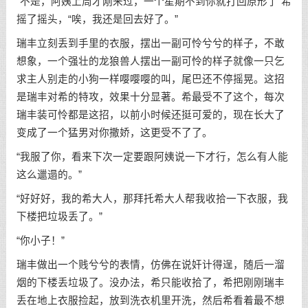
“不是，阿姨上周才刚来过，一个星期不到你就打回原形了”希
摇了摇头，“唉，我还是回去好了。”
瑞丰立刻丢到手里的衣服，摆出一副可怜兮兮的样子，不敢
想象，一个强壮的龙狼兽人摆出一副可怜的样子就像一只乞
求主人别走的小狗一样嘤嘤嘤的叫，尾巴还不停摇晃。这招
是瑞丰对希的特攻，效果十分显著。希最受不了这个，每次
瑞丰装可怜都是这招，以前小时候还挺可爱的，现在长大了
变成了一个猛男对你撒娇，这更受不了了。
“我服了你，看来下次一定要跟阿姨说一下才行，怎么有人能
这么邋遢的。”
“好好好，我的希大人，那拜托希大人帮我收拾一下衣服，我
下楼把垃圾丢了。”
“你小子！”
瑞丰做出一个贱兮兮的表情，仿佛在说奸计得逞，随后一溜
烟的下楼丢垃圾了。没办法，希只能收拾了，希把刚刚瑞丰
丢在地上衣服捡起，放到洗衣机里开洗，然后希看着最不想