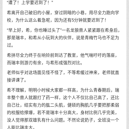
“遭了！上学要迟到了！”
希离开自己破旧的小屋，穿过阴暗的小巷，用尽全力跑向学
校，为什么这么着急呢，因为还有5分钟就要迟到了！
“早上好，希，你也睡过头了”一名龙狼兽人紧紧跟在希身后，
那是瑞丰，和希从小玩到大的伙伴，说是青梅竹马也不足为
过。
希拼尽全力终于在响铃前到达了教室，他气喘吁吁的落座，
而瑞丰则游刃有余，与希形成强烈对比。
老师似乎对这场面见怪不怪了，不等希缓过神来，老师就直
接讲课了。
希不理解，明明小时候大家都一样高，为什么青春期后，瑞
丰整个兽人就跟打了药一样，这个人不仅比自己高了，还比
自己壮，结实有力的肱二头肌，健硕的胸肌几乎要把那柔弱
的校服给撑爆，若不是瑞丰十分高大，身材比例几乎完美，
没人觉得那双雄乳有什么问题。不然论说奶子，全班没一个
人能比瑞丰大。