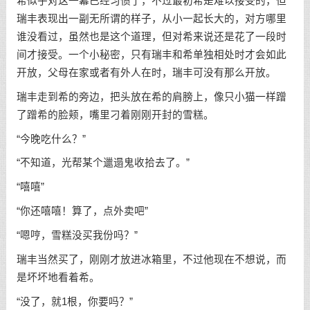
希似乎对这一幕已经习惯了，不过最初希是难以接受的，但
瑞丰表现出一副无所谓的样子，从小一起长大的，对方哪里
谁没看过，虽然也是这个道理，但对希来说还是花了一段时
间才接受。一个小秘密，只有瑞丰和希单独相处时才会如此
开放，父母在家或者有外人在时，瑞丰可没有那么开放。
瑞丰走到希的旁边，把头放在希的肩膀上，像只小猫一样蹭
了蹭希的脸颊，嘴里刁着刚刚开封的雪糕。
“今晚吃什么？”
“不知道，光帮某个邋遢鬼收拾去了。”
“嘻嘻”
“你还嘻嘻！算了，点外卖吧”
“嗯哼，雪糕没买我份吗？”
瑞丰当然买了，刚刚才放进冰箱里，不过他现在不想说，而
是坏坏地看着希。
“没了，就1根，你要吗？”