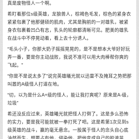
真是废物怪人一个啊。
希盯着那位s级英雄，龙狼兽人，棕褐色毛发，棕色的紧身衣
紧紧包裹了他那健硕的肌肉，尤其是胸前的一对雄乳，被紧
身衣包裹着凹凸有志，乳头的轮廓都清晰可见。肥美的雄乳
在战斗中不停晃动着，看上去十分诱人。
“毛头小子，你那大奶子摇摇晃晃的，是不是想本大爷好好玩
弄一番，要是你主动战败，我说不准可以用大肉棒帮你爽的
飞起。”
“你是不是说太多了”说完英雄㬢光就以迅雷不及掩耳之势把那
叫嚣的A级怪人打道在地。
“切，以为是什么A+级的怪人，能让我打爽呢？原来是A-级，
垃圾”
希还没反应过来，英雄曦光就把怪人打倒了。这是多么恐怖
的实力，要是我可能就被一拳打死了吧。这是希第1次见到s
级英雄的战斗，赢的毫无悬念。一股属于怪人的念头自心底
油然而生，想要占有他，侵染他，把他变成自己的胶液苗