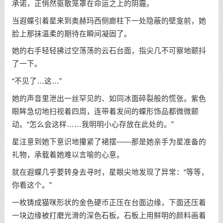
承诺，正悄然驱散笼罩在命运之上的阴霾。
当遐蝶引着星来到奥赫玛西侧廊柱下一处隐蔽的壁龛前，她
脸上那抹温柔的期待在瞬间凝固了。
她的右手轻轻拂过空荡荡的云石台面，指尖几不可察地颤抖
了一下。
“不见了…这…”
她的声音里泄出一丝罕见的、如同冰面碎裂般的慌张。紫色
眼眸急切地扫视着四周，连带着发间的蝶形饰品都微微颤
动。“怎么会这样……我明明小心存放在此处的。”
星注意到她下意识地攥紧了裙摆——那是她亲手为星准备的
礼物，承载着她难以言喻的心意。
就在遐蝶几乎要转身去寻时，星眼尖地发现了异常：“等等，
你看这个。”
一枚铸成猫咪形状的金色硬币正压在台面边缘，下面还压着
一块边缘被打磨光滑的深色石板。石板上用鲜明的颜料画着