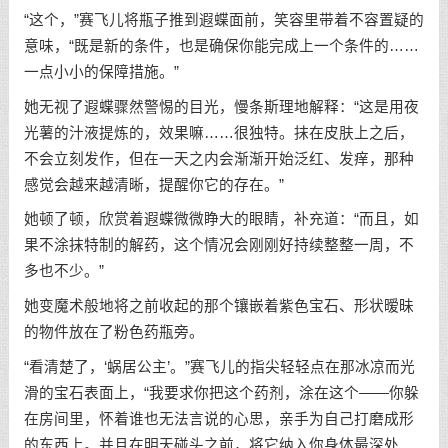
“这个，”赛飞儿将瓶子推到遐蝶面前，笑容里带着不容置疑的
意味，“既是新的条件，也是确保你能完成上一个条件的……
一点小小的保障措施。”
她无视了遐蝶骤然警惕的目光，慢条斯理地解释：“这是用夜
光薯的汁液提炼的，效果嘛……很独特。抹在皮肤上之后，
不会立刻发作，但在一天之内会渐渐开始泛红、发痒，那种
感觉会越来越清晰，提醒你它的存在。”
她顿了顿，欣赏着遐蝶微微睁大的眼睛，补充道：“而且，如
果不涂抹特制的解药，这个情况会刚刚好持续整整一周，不
多也不少。”
她变魔术般地将之前收起的那个镶嵌着紫色宝石、形状暧昧
的物件放在了粉色药瓶旁。
“看清楚了，‘蜗居公主’。”赛飞儿的指尖轻轻点在那冰凉而光
滑的宝石表面上，“我要求你把这个药剂，涂在这个——你躲
在房间里，怀着谁也无法言说的心思，亲手为自己打磨成形
的东西上。并且在明天碰头之前，将它纳入你身体最深处