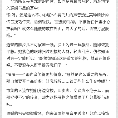
一个清晰又带着戏谑的声音，如同贴着耳廓响起，精准地传
入遐蝶与星的耳中：
“你呀，还是这么不小心呢～” 赛飞儿的声音透过某种精妙的
传音技巧传来，语调轻快，“重要的礼物，不该揣在怀里小心
护着吗？就这么随便的放在外面，弄丢了的话，该被打屁股
哦。”
遐蝶的脚步几不可察地一顿，脸上闪过一丝赧然，随即恢复
平静。她紫色的眼眸扫过熙攘的人群，轻声回应，仿佛知道
对方一定能听见：“既然你知道这是重要的礼物，就请还给我
吧。不要混在人群里捉弄我们了。”
“嘻嘻——” 那声音笑得更加得意，“既然是这么重要的东西，
那自然要开个高价啦！让我想想……该要些什么作交换呢？”
市集的人流在她们身边穿梭，叫卖声、交谈声不绝于耳，而
那捉摸不定的传音，却为这场寻物之旅增添了几分悬疑与趣
味。
遐蝶的指尖微微收紧，向来清冷的嗓音里透出几分难以掩饰