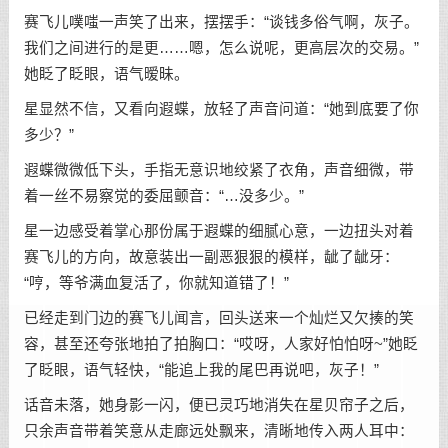
赛飞儿噗嗤一声笑了出来，摆摆手：“谈钱多俗气啊，灰子。
我们之间进行的是更……嗯，怎么说呢，更高层次的交易。”
她眨了眨眼，语气暧昧。
星显然不信，又看向遐蝶，放轻了声音问道：“她到底要了你
多少？”
遐蝶微微低下头，手指无意识地绞紧了衣角，声音细微，带
着一丝不易察觉的委屈颤音：“…没多少。”
星一边感受着掌心那份属于遐蝶的细腻心意，一边扭头对着
赛飞儿的方向，故意装出一副恶狠狠的模样，龇了龇牙：
“哼，等爷满血复活了，你就知道错了！”
已经走到门边的赛飞儿闻言，回头送来一个灿烂又欠揍的笑
容，甚至还夸张地拍了拍胸口：“哎呀，人家好怕怕呀~”她眨
了眨眼，语气轻快，“能追上我的尾巴再说吧，灰子！”
话音未落，她身影一闪，便已灵巧地消失在星贝帘子之后，
只余声音带着笑意从走廊远处飘来，清晰地传入两人耳中：