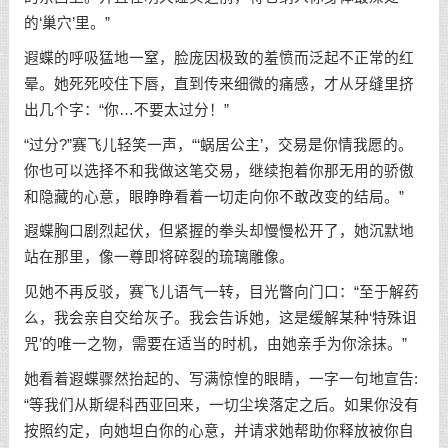
的‘巢穴’里。”
遐蝶的呼吸猛地一窒，脸庞因极致的羞愤而泛起不正常的红
晕。她死死咬住下唇，直到传来细微的痛感，才从牙缝里挤
出几个字：“你…不要太过分！”
“过分?”赛飞儿轻笑一声，“‘蜗居公主’，交易是你情我愿的。
你也可以选择不和我做这笔交易，继续抱着你那无用的骄傲
和隐藏的心意，眼睁睁看着一切走向你不敢改变的结局。”
遐蝶胸口剧烈起伏，但紧握的拳头却慢慢松开了，她沉默地
站在那里，像一尊即将碎裂的琉璃雕像。
见她不再反驳，赛飞儿语气一转，目光瞥向门口：“至于解药
么，我会亲自交给灰子。我会告诉她，这是缓解某种‘特殊诅
咒’的唯一之物，需要在适当的时机，由她亲手为你涂抹。”
她看着遐蝶骤然抬起的、写满惊惶的眼睛，一字一句地宣告:
“等我们从斯缇科西亚回来，一切尘埃落定之后。如果你没有
按照约定，向她坦白你的心意，并请求她帮助你释放被你自