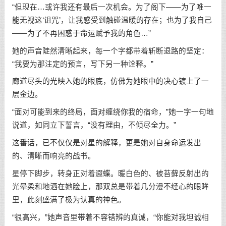
“但现在…或许我还有最后一次机会。为了阁下——为了唯一
能无视这‘诅咒’，让我感受到触碰温暖的存在；也为了我自己
——为了不再困惑于命运赋予我的角色…”
她的声音陡然清晰起来，每一个字都带着斩断退路的坚定：
“我要为那注定的预言，写下另一种诠释。”
廊道尽头的光映入她的眼底，仿佛为她眼中的决心镀上了一
层金边。
“面对可能到来的终局，面对缠绕你我的宿命，”她一字一句地
说道，如同立下誓言，“没有理由，不倾尽全力。”
这番话，已不仅仅是对星的解释，更是她对自身命运发出
的、清晰而响亮的战书。
星停下脚步，转身正对着遐蝶。暖白色的、被苔藓反射出的
光晕柔和地洒在她脸上，那双总是带着几分漫不经心的眼眸
里，此刻盛满了极为认真的神色。
“很高兴，”她声音里带着不容错辨的真诚，“你能对我坦诚相