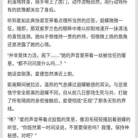
利落地转身，顺手带上了房门，动作流畅自然，用行动将所
有的犹豫都关在了身后。
听到星如此爽快甚至带着点理所当然的应答，遐蝶微微一
怔，随即，那双紫罗兰色的眼眸中难以抑制地漾开一抹清浅
的喜悦涟漪。她似乎想维持一贯的矜持，但微微上扬的唇角
还是泄露了她的心情。
“并非是体力活，阁下……”她的声音里带着一丝被信任的暖
意，“都不问问是什么吗…？”
她话音刚落，星便忽然凑近上前。
距离瞬间被拉近，温热的气息拂过遐蝶敏感的耳尖。与总是
恪守安全距离的遐蝶不同，自从前几日那场生死与共、打破
了所有隔阂的亲密接触后，星便彻底“无视”了那条无形的界
线。
“咦？”星的声音带着点狡黠的笑意，像羽毛轻轻搔刮着遐蝶的
听觉，“你既然第一时间没说，不是要保密吗？我懂，保持神
秘感，对吧？”