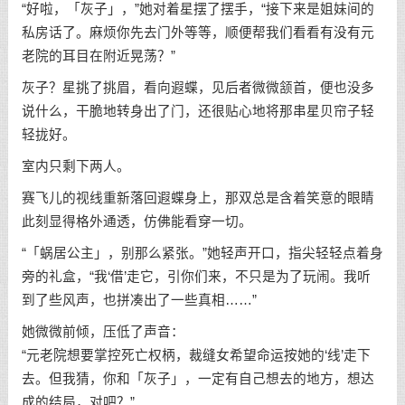
“好啦，「灰子」，”她对着星摆了摆手，“接下来是姐妹间的
私房话了。麻烦你先去门外等等，顺便帮我们看看有没有元
老院的耳目在附近晃荡？”
灰子？星挑了挑眉，看向遐蝶，见后者微微颔首，便也没多
说什么，干脆地转身出了门，还很贴心地将那串星贝帘子轻
轻拢好。
室内只剩下两人。
赛飞儿的视线重新落回遐蝶身上，那双总是含着笑意的眼睛
此刻显得格外通透，仿佛能看穿一切。
“「蜗居公主」，别那么紧张。”她轻声开口，指尖轻轻点着身
旁的礼盒，“我‘借’走它，引你们来，不只是为了玩闹。我听
到了些风声，也拼凑出了一些真相……”
她微微前倾，压低了声音：
“元老院想要掌控死亡权柄，裁缝女希望命运按她的‘线’走下
去。但我猜，你和「灰子」，一定有自己想去的地方，想达
成的结局，对吧？”