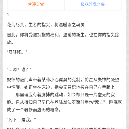
禁漫天堂
极品淫乱合集
1
花海尽头，生者的指尖，将温暖汝之魂灵
自此，你将受赐拥抱的权利，温暖的新生，也在你的指尖绽
放。
“咚咚咚。”
“…嗯？谁？”
规律的敲门声带着某种小心翼翼的克制，将星从失神的凝望
中惊醒。她正坐在床边，指尖无意识地按在自己左手腕上
——那里理应有着脉搏的跳动，如今却只是一片虚无的寂
静。自从得知自己早已在登陆翁法罗斯时重伤“死亡”，睡眠就
成了一个奢侈而虚无的概念。
“阁下…是我。”