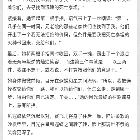
着你们，去寻找到沉睡的死亡泰坦。”
紧接着，她竖起第二根手指，语气带上了一丝嘲讽：“第二，
几乎在同一时间，元老院的那些老家伙们也找到了我。他们
开出了一个我无法拒绝的价码，但条件是要我把死亡泰坦的
火种带回来，交给他们。”
最后，她将两根手指同时收回，双手一摊，露出了一个混合
着无奈与叛逆的灿烂笑容：“而这第三件事就是——以上两
件，我都不想干，或者说，不打算按照他们的意思干。”
她身体微微前倾，目光在遐蝶和星之间流转。“所以，我把选
择权交给你们。路，我可以指给你们，但怎么走，走到哪一
步，得由你们自己决定。毕竟……”她的目光最终落在遐蝶身
上，意有所指。
见遐蝶依然沉默以对，赛飞儿将身子往后一靠，陷进柔软的
沙发垫里，目光在星和遐蝶之间转了转，脸上那玩世不恭的
笑容更深了。