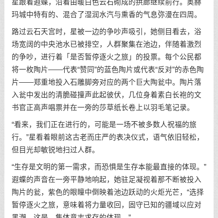
星跟着遐蝶，沿着由暖白色云石砌成的拱廊继续前行。奥赫
玛城中特有的、混合了湿润水汽与熏香的气息弥漫在四周。
路过云石天宫时，星被一边的争吵声吸引，她侧目看去，浴
场宽阔的中央池水已被排空，人群聚集在池边，伴随着激烈
的争吵，进行着「是否暂停逐火之旅」的投票。每个公民都
将一枚陶片——代表“赞同”的蓝色陶片或代表“反对”的赤色陶
片——郑重地投入石雕脚旁对应的两个巨大陶瓮中。陶片落
入瓮中发出的清脆碰撞声此起彼伏，几位身着素白长袍的文
书官正高声唱票并在一旁的莎草纸长卷上以羽毛笔记录。
“看来，我们正在进行的，可能是一场不被多数人祝福的旅
行。”星看着眼前这古老而庄严的表决仪式，语气依旧轻松，
但目光却敏锐地扫过人群。
“生存是文明的第一需求，而恐惧是生存本能最直接的体现。”
遐蝶的声音在一旁平静地响起，她驻足凝视着那不断被投入
陶片的瓮，紫色的眼瞳中倒映着池边跃动的火炬光芒，“选择
暂停逐火之旅，意味着将力量收回，固守已知的疆域以应对
黑潮。这是…集体意志求存的体现。”