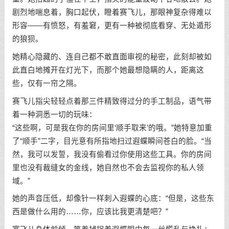
剧烈地喘息着，胸口起伏，瞪着赛飞儿，那眼神复杂得难以
形容——有愤怒，有羞窘，更有一种被彻底看穿、无处遁形
的狼狈。
她精心隐藏的、连自己都不敢直面审视的秘密，此刻却被如
此直白地摊开在灯光下，而那个她最想隐瞒的人，距离这
些，仅有一帘之隔。
赛飞儿指尖轻轻点着那三件精致得过分的手工制品，语气带
着一种洞悉一切的玩味：
“这些啊，可是我在你的房间里‘顺手取来’的哦。”她特意加重
了“顺手”二字，目光意有所指地扫过遐蝶瞬间苍白的脸。“当
然，我可以发誓，我没有偷看过你使用这些工具。你的房间
里也没有裁缝女的金线，她自然也不会去监视你的私人领
域。”
她的声音压低，却像针一样刺入遐蝶的心底：“但是，这些东
西是做什么用的……你，应该比我更清楚吧？”