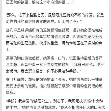
己囚禁的欲望，解决这个小麻烦的话……”
“那么，接下来整整七天，屁股眼儿里持续不断的痒意，就是
对你的违约和继续逃避的惩戒。听明白了吗？”
这几乎是将遐蝶所有的退路都彻底封死，逼迫她必须在完成
任务后，直面自己最真实的情感与欲望，否则就将承受漫长
而羞耻的生理煎熬。抉择的重量，沉甸甸地压在了遐蝶的肩
上。
遐蝶的胸口微微起伏，她深吸一口气，试图维持最后的尊严
与冷静，声音带着一丝不易察觉的颤抖：“我既已应允，便不
会反悔。我会遵守诺言…你不必用这种手段。”
赛飞儿闻言，却只是慵懒地歪了歪头，她的唇角勾起一抹毫
无妥协余地的微笑，指尖轻轻敲了敲那个装着粉色药液的琉
璃瓶。
“手段？我亲爱的‘蜗居公主’，别忘了，我可是执掌‘诡计’火种
的半神。”她的声音甜腻却冰冷，“我从不相信任何人的口头承