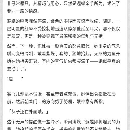
非寻常器具，其精巧与用心，显然是遐蝶亲手所为，倾注了
非同一般的情感。
遐蝶的呼吸骤然停滞，紫色的眼瞳因震惊而收缩，随即，一
层明显的红晕不受控制地迅速从脖颈蔓延至耳尖。那不仅仅
是羞涩，更是一种被窥视了最深秘密的慌乱与无措。
然而，下一秒，慌乱被一股真实的怒意取代。她周身的气息
瞬间变得冷冽，戴着紫蝶手套的手猛地抬起，无形的力量开
始在她指尖汇聚，室内的空气仿佛都凝滞了——她似乎真的
要动手了。
“嘘——”
赛飞儿却毫不慌张，甚至带着点戏谑，她伸出食指抵在唇
前，然后朝着门口的方向努了努嘴，眼神意有所指。
「灰子还在外面哦。」
这个无声的提醒像一盆冷水，瞬间浇熄了遐蝶即将爆发的力
量。她抬起的手僵在半空，指尖的能量波动不甘地散去。她