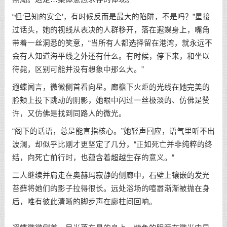
“但‘已知的安全’，有时候反而是最大的陷阱，不是吗？”星接
过话头，她的视线从表决的人群移开，落在遐蝶身上，嘴角
带着一丝洞悉的笑意，“当所有人都选择留在港湾，就永远不
会有人知道海平线之外还有什么。有时候，停下来，和坐以
待毙，区别可能并没有想象中那么大。”
遐蝶闻言，微微侧首看向星。廊檐下火炬的光线在她完美的
脸颊上投下跳动的阴影，她眼中闪过一丝极淡的、仿佛是赞
许，又仿佛是找到同路人的微光。
“阁下的话语，总是能直指核心。”她轻声回应，语气里听不出
波澜，却似乎比刚才更坚定了几分，“正如死亡并非纯粹的终
结，向死亡前行时，也蕴含着超越生存的意义。”
二人继续并肩走在奥赫玛寂静的侧廊中，石壁上镶嵌的发光
苔藓将她们的影子拉得很长。远处浴场的喧嚣渐渐被抛在身
后，唯有彼此清晰的脚步声在廊柱间回响。