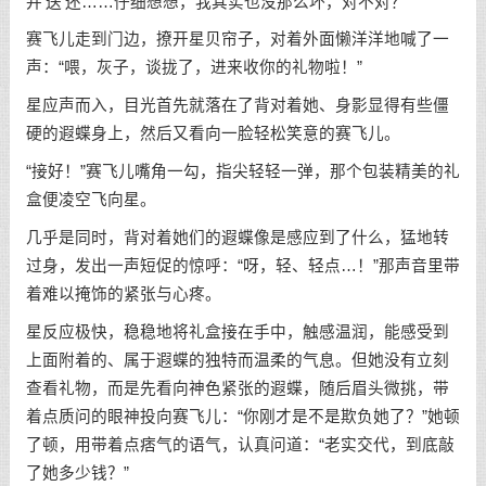
并‘送’还……仔细想想，我其实也没那么坏，对不对？”
赛飞儿走到门边，撩开星贝帘子，对着外面懒洋洋地喊了一
声：“喂，灰子，谈拢了，进来收你的礼物啦！”
星应声而入，目光首先就落在了背对着她、身影显得有些僵
硬的遐蝶身上，然后又看向一脸轻松笑意的赛飞儿。
“接好！”赛飞儿嘴角一勾，指尖轻轻一弹，那个包装精美的礼
盒便凌空飞向星。
几乎是同时，背对着她们的遐蝶像是感应到了什么，猛地转
过身，发出一声短促的惊呼：“呀，轻、轻点…！”那声音里带
着难以掩饰的紧张与心疼。
星反应极快，稳稳地将礼盒接在手中，触感温润，能感受到
上面附着的、属于遐蝶的独特而温柔的气息。但她没有立刻
查看礼物，而是先看向神色紧张的遐蝶，随后眉头微挑，带
着点质问的眼神投向赛飞儿：“你刚才是不是欺负她了？”她顿
了顿，用带着点痞气的语气，认真问道：“老实交代，到底敲
了她多少钱？”