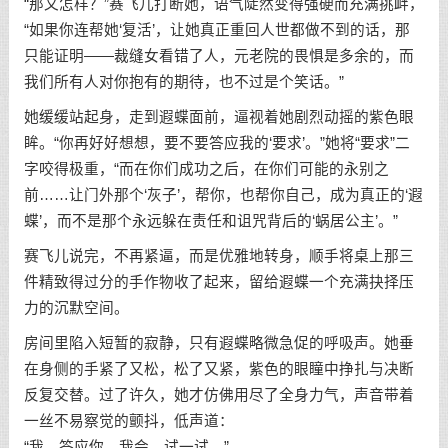
“那又怎样？”赛飞儿打断她，语气陡然变得强硬而充满挑衅，
“如果你连帮她‘复活’，让她真正重回人世都做不到的话，那
只能证明——裁缝女看错了人，元老院的畏惧是多余的，而
我们所有人对你抱有的期待，也不过是个笑话。”
她缓缓站起身，走到遐蝶面前，逼视着她剧烈动摇的紫色眼
眸。“你再好好想想，要不要答应我的‘要求’。”她将“要求”二
字咬得极重，“而在你们成功之后，在你们可能的永别之
前……让门外那个‘灰子’，帮你，也帮你自己，成为真正的‘遐
蝶’，而不是那个永远躲在责任和诅咒背后的‘蜗居公主’。”
赛飞儿说完，不再紧逼，而是优雅地转身，顺手将桌上那三
件精致得过分的手作物收了起来，留给遐蝶一个充满抉择压
力的沉默空间。
房间里陷入短暂的寂静，只有遐蝶略微急促的呼吸声。她垂
在身侧的手紧了又松，松了又紧，紫色的眼瞳中挣扎与决断
反复交替。过了许久，她才仿佛用尽了全身力气，声音带着
一丝不易察觉的颤抖，低声道：
“我…答应你。我会…试一试。”