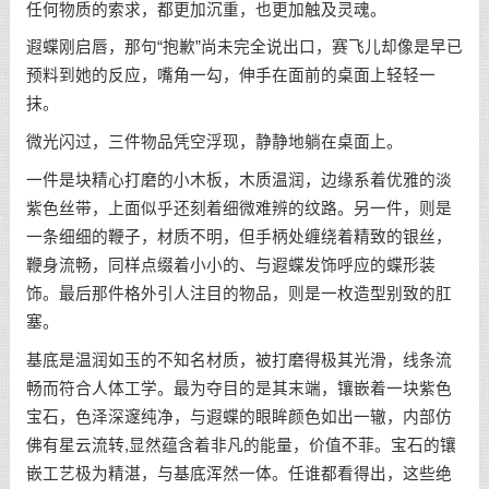
任何物质的索求，都更加沉重，也更加触及灵魂。
遐蝶刚启唇，那句“抱歉”尚未完全说出口，赛飞儿却像是早已
预料到她的反应，嘴角一勾，伸手在面前的桌面上轻轻一
抹。
微光闪过，三件物品凭空浮现，静静地躺在桌面上。
一件是块精心打磨的小木板，木质温润，边缘系着优雅的淡
紫色丝带，上面似乎还刻着细微难辨的纹路。另一件，则是
一条细细的鞭子，材质不明，但手柄处缠绕着精致的银丝，
鞭身流畅，同样点缀着小小的、与遐蝶发饰呼应的蝶形装
饰。最后那件格外引人注目的物品，则是一枚造型别致的肛
塞。
基底是温润如玉的不知名材质，被打磨得极其光滑，线条流
畅而符合人体工学。最为夺目的是其末端，镶嵌着一块紫色
宝石，色泽深邃纯净，与遐蝶的眼眸颜色如出一辙，内部仿
佛有星云流转,显然蕴含着非凡的能量，价值不菲。宝石的镶
嵌工艺极为精湛，与基底浑然一体。任谁都看得出，这些绝