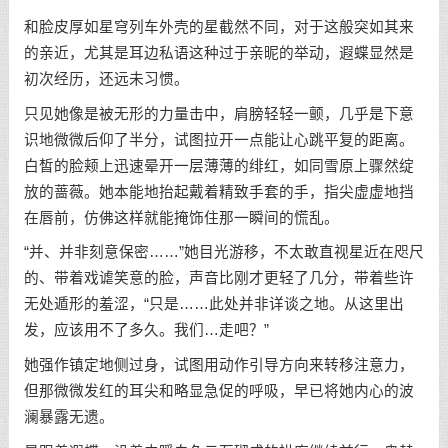
和脸皮厚如星穹列车外壳的星截然不同，对于这般突如其来
的亲近，尤其是耳边私语这种过于亲昵的举动，遐蝶显然是
初次经历，还远未习惯。
只见她像是被无形的力量击中，肩膀轻轻一颤，几乎是下意
识地微微后仰了半分，试图拉开一点能让心跳平复的距离。
白皙的脸颊上迅速晕开一层薄薄的绯红，如同雪原上骤然绽
放的蔷薇。她本能地抬起戴着精致手套的手，指尖虚虚地挡
在唇前，仿佛这样就能掩饰住那一瞬间的慌乱。
“并、并非刻意保密……”她目光游移，不太敢直视星近在咫尺
的、带着戏谑笑意的脸，声音比刚才更轻了几分，带着些许
无处遁形的羞涩，“只是……此处并非详谈之地。从这里出
发，应该用不了多久。我们…走吧？”
她强作镇定地侧过身，试图用动作引导方向来转移注意力，
但那微微发红的耳尖和略显急促的呼吸，早已将她内心的波
澜暴露无遗。