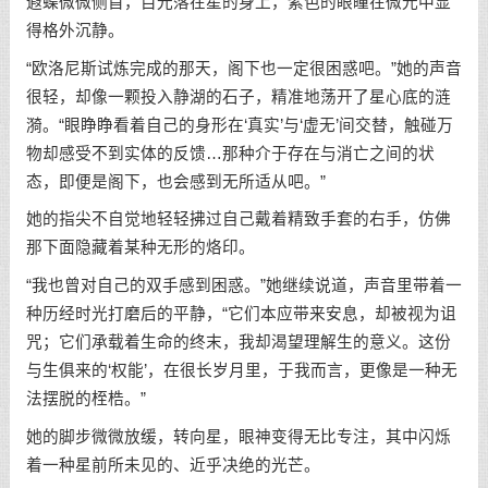
遐蝶微微侧首，目光落在星的身上，紫色的眼瞳在微光中显
得格外沉静。
“欧洛尼斯试炼完成的那天，阁下也一定很困惑吧。”她的声音
很轻，却像一颗投入静湖的石子，精准地荡开了星心底的涟
漪。“眼睁睁看着自己的身形在‘真实’与‘虚无’间交替，触碰万
物却感受不到实体的反馈…那种介于存在与消亡之间的状
态，即便是阁下，也会感到无所适从吧。”
她的指尖不自觉地轻轻拂过自己戴着精致手套的右手，仿佛
那下面隐藏着某种无形的烙印。
“我也曾对自己的双手感到困惑。”她继续说道，声音里带着一
种历经时光打磨后的平静，“它们本应带来安息，却被视为诅
咒；它们承载着生命的终末，我却渴望理解生的意义。这份
与生俱来的‘权能’，在很长岁月里，于我而言，更像是一种无
法摆脱的桎梏。”
她的脚步微微放缓，转向星，眼神变得无比专注，其中闪烁
着一种星前所未见的、近乎决绝的光芒。