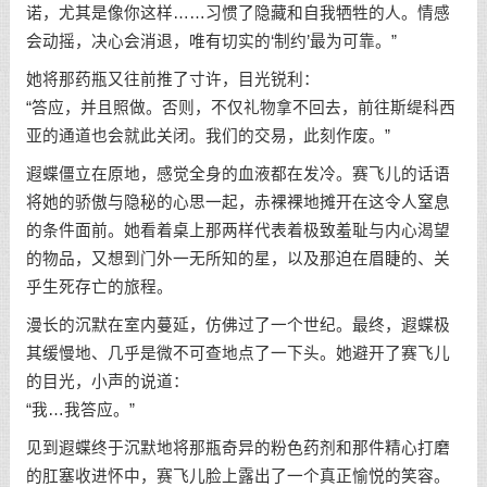
诺，尤其是像你这样……习惯了隐藏和自我牺牲的人。情感
会动摇，决心会消退，唯有切实的‘制约’最为可靠。”
她将那药瓶又往前推了寸许，目光锐利：
“答应，并且照做。否则，不仅礼物拿不回去，前往斯缇科西
亚的通道也会就此关闭。我们的交易，此刻作废。”
遐蝶僵立在原地，感觉全身的血液都在发冷。赛飞儿的话语
将她的骄傲与隐秘的心思一起，赤裸裸地摊开在这令人窒息
的条件面前。她看着桌上那两样代表着极致羞耻与内心渴望
的物品，又想到门外一无所知的星，以及那迫在眉睫的、关
乎生死存亡的旅程。
漫长的沉默在室内蔓延，仿佛过了一个世纪。最终，遐蝶极
其缓慢地、几乎是微不可查地点了一下头。她避开了赛飞儿
的目光，小声的说道：
“我…我答应。”
见到遐蝶终于沉默地将那瓶奇异的粉色药剂和那件精心打磨
的肛塞收进怀中，赛飞儿脸上露出了一个真正愉悦的笑容。