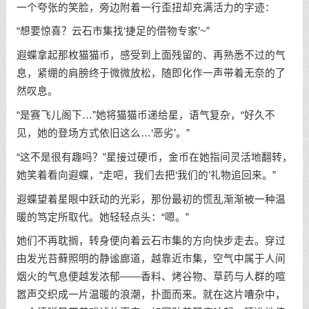
一个夸张的笑脸，旁边附着一行歪扭却充满活力的字迹：
“想要惊喜？云石市集找‘捷足的借物专家’~”
遐蝶拿起那枚猫猫币，感受到上面残留的、再熟悉不过的气
息，紧绷的肩膀终于微微放松，随即化作一声带着无奈的了
然叹息。
“是赛飞儿阁下…”她将猫猫币递给星，语气复杂，“好久不
见，她的登场方式依旧这么…‘恶劣’。”
“这不是很有趣吗？”星接过硬币，金币在她指间灵活地翻转，
她笑着看向遐蝶，“走吧，我们去把‘我们的’礼物追回来。”
遐蝶望着星眼中跃动的光彩，那份最初的慌乱渐渐被一种温
暖的笃定所取代。她轻轻点头：“嗯。”
她们不再耽搁，转身便向着云石市集的方向快步走去。穿过
由发光苔藓照明的静谧廊道，越靠近市集，空气中属于人间
烟火的气息便越发浓郁——香料、烤谷物、草药与人群的喧
嚣声交织成一片温暖的浪潮，扑面而来。就在这片嘈杂中，