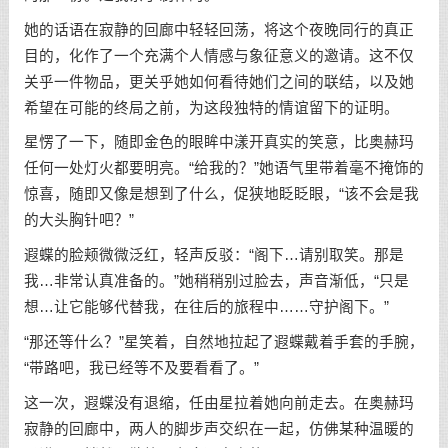
她的话语在寂静的回廊中轻轻回荡，将这个夜晚同行的真正
目的，化作了一个充满个人情感与象征意义的邀请。这不仅
关乎一件物品，更关乎她如何看待她们之间的联结，以及她
希望在可能的终局之前，为这段独特的情谊留下的证明。
星愣了一下，随即金色的眼眸中漾开真实的笑意，比奥赫玛
任何一处灯火都要明亮。“给我的？”她语气里带着毫不掩饰的
惊喜，随即又像是想到了什么，促狭地眨眨眼，“该不会是我
的大头胸针吧？”
遐蝶的脸颊微微泛红，轻声反驳：“阁下…请别取笑。那是
我…非常认真准备的。”她稍稍别过脸去，声音渐低，“只是
想…让它能够代替我，在往后的旅程中……守护阁下。”
“那还等什么？”星笑着，自然地拉起了遐蝶戴着手套的手腕，
“带路吧，我已经等不及要看看了。”
这一次，遐蝶没有退缩，任由星拉着她向前走去。在奥赫玛
寂静的回廊中，两人的脚步声交织在一起，仿佛某种温暖的