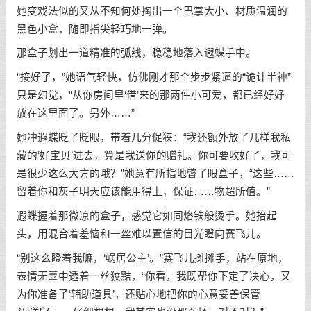
她变戏法似的又从不知何处掏出一个巴掌大小、材质温润的
黑色小盒，随即指尖轻巧地一弹。
那盒子划出一道精准的弧线，稳稳地落入遐蝶手中。
“接好了，”她语气轻快，仿佛刚才那个步步紧逼的“诡计半神”
只是幻觉，“从你房间里‘借’来的那两件小可爱，都已经好好
放在这里面了。另外……”
她冲遐蝶眨了眨眼，带着几分促狭：“我还额外放了几样我私
藏的‘好宝贝’进去，算是我送你的赠礼。你可要收好了，我可
是很少这么大方的哦？”她意有所指地瞥了眼盒子，“这些……
留着你和灰子明天应该能用得上，保证……物超所值。”
遐蝶握着那微凉的盒子，感觉它如同烙铁般烫手。她抬起
头，用混合着羞恼和一丝难以置信的目光瞪向赛飞儿。
“别这么瞪着我嘛，‘蜗居公主’。”赛飞儿摊摊手，站在原地，
表情无辜中透着一丝狡黠，“你看，我既帮你下定了决心，又
为你准备了‘辅助道具’，还贴心地把你的心意妥善保管