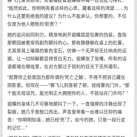
赛飞儿身体前倾，笑着捕捉着遐蝶眼中每一丝慌乱与挣扎：
“既然如此，你明明有着这样的心思，藏着这样的渴望……为
什么还要拒绝我的提议？为什么不能承认，你想要的，不仅
仅是为他人牺牲的‘职责’？”
她的追问如同利刃，精准地剥开遐蝶层层包裹的伪装，直指
那颗因被看穿而剧烈颤抖的心。那枚静静躺在桌上的肛塞，
尤其是其上璀璨的紫色宝石，仿佛一个无声却无比响亮的证
据，让一切辩解都显得苍白无力。遐蝶张了张嘴，所有的话
语都堵在喉咙里，在对方那过于锐利的目光下无所遁形。
“就算你之前是因为那所谓的‘死亡之触’，不得不把自己藏在
阴影里。但现在——”赛飞儿刻意顿了顿，视线瞥向门外，“那
个能无视诅咒，能光明正大拥抱你的人，不就站在门外吗？”
遐蝶的身体几不可察地颤抖了一下，一直强撑的冷静出现了
裂痕，她几乎是脱口而出，声音里带着一丝难以压抑的痛
苦：“你明明知道…她已经‘死’了。如今的她，只是一段行走
的记忆…”