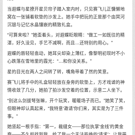
当遐蝶与星撩开星贝帘子踏入室内时，只见赛飞儿正慵懒地
窝在一张铺着软垫的沙发上。她手中把玩的正是那个由冥河
沉银与记忆水晶镶嵌的精致礼盒。
“可算来啦？”她歪着头，对遐蝶眨眼睛：“做工一如既往的精
湛，好久没见，手艺不减啊，而且…还特别的用心。”
遐蝶的唇轻轻翕动，她耳尖却染上薄红，像黎明初现时不小
心跌落在雪地里的霞光：“…和你没关系。”
星的目光在两人之间转了转，嘴角带着了然的笑意。
赛飞儿将手中的礼盒轻轻放在身旁的软垫上，方才戏谑的神
情收敛了几分，她拍了拍沙发空着的位置，示意二人坐下。
“别这么剑拔弩张嘛，开个玩笑，暖暖场子而已。”她笑了笑，
但眼神却认真起来，“我特意‘邀请’你们来，其实是为了三件
事。”
她竖起一根手指：“第一，裁缝女——那位执掌‘金线’的黄金
裔——不久前找到我，给了我一个无法拒绝的‘请求’：让我带