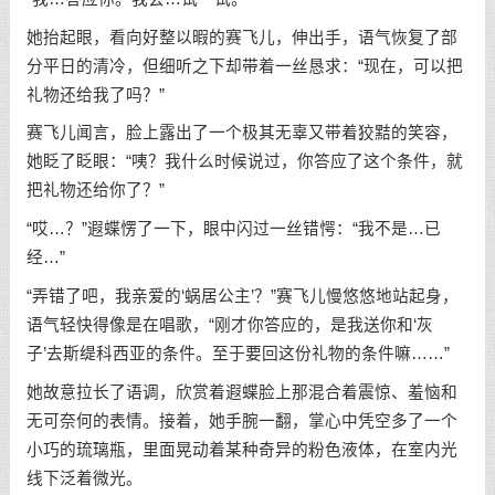
她抬起眼，看向好整以暇的赛飞儿，伸出手，语气恢复了部
分平日的清冷，但细听之下却带着一丝恳求：“现在，可以把
礼物还给我了吗？”
赛飞儿闻言，脸上露出了一个极其无辜又带着狡黠的笑容，
她眨了眨眼：“咦？我什么时候说过，你答应了这个条件，就
把礼物还给你了？”
“哎…？”遐蝶愣了一下，眼中闪过一丝错愕：“我不是…已
经…”
“弄错了吧，我亲爱的‘蜗居公主’？”赛飞儿慢悠悠地站起身，
语气轻快得像是在唱歌，“刚才你答应的，是我送你和‘灰
子’去斯缇科西亚的条件。至于要回这份礼物的条件嘛……”
她故意拉长了语调，欣赏着遐蝶脸上那混合着震惊、羞恼和
无可奈何的表情。接着，她手腕一翻，掌心中凭空多了一个
小巧的琉璃瓶，里面晃动着某种奇异的粉色液体，在室内光
线下泛着微光。