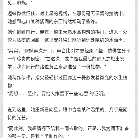
见，遐蝶。”
遐蝶微微怔住，对上星的视线，在那份毫无保留的接纳中，
她感到心口某种紧绷的东西悄然松动了些许。
她们继续前行，穿过一道由天然水晶构筑的拱门，进入一处
较为私密的回廊。这里安静得只能听到远处隐约的水滴声。
“其实，”遐蝶再次开口，声音比刚才更轻柔了些，仿佛在分享
一个珍贵的秘密，“在这次…或许是我最后的逐火之旅出发
前，我为同行的诸位黄金裔都准备了一份礼物。”
她稍作停顿，指尖轻轻拂过回廊边一株散发着微光的水生植
物：
“我想……至少，要给大家留下一些‘心意’的证明。”
说到这里，她重新看向星，眼中含着某种温柔的、几乎是期
待的光芒。
“而此刻，我想请阁下陪我一同去取的，正是…我为阁下准备
的那一份。是我亲手制作的。”