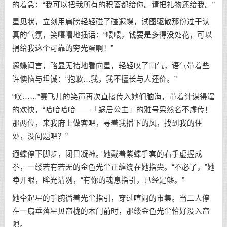
的着急：“我可以把我所有的积蓄都给你。请把礼物还给我。”
星见状，立刻用肩膀轻轻碰了碰遐蝶，试图驱散那份过于认
真的气氛，笑嘻嘻地插话：“喂喂，钱要是多得没处花，可以
捐给我这个可靠的穷光蛋啊！”
遐蝶闻言，略显无措地看向星，轻轻叹了口气，语气带着些
许懊恼与坦诚：“抱歉…我，我不擅长与人还价。”
“噗……”赛飞儿的笑声再次直接传入她们脑海，带着计谋得逞
的欢快，“哈哈哈哈——「蜗居公主」的雅号果然名不虚传！
那两位，来我府上做客吧，寻着我播下的风，找到我的住
处，没问题吧？”
遐蝶停下脚步，闭目凝神。她戴着紫蝶手套的右手虚握成
拳，一缕若有若无的金色光尘正缠绕在她指尖。“不必了，”她
睁开眼，眸光清冽，“有你的魂息指引，已经足够。”
她牵起星的手腕循着光尘指引，穿过喧闹的市集。当二人停
在一扇垂落星贝帘栊的木门前时，那缕金色光尘恰好没入帘
隙。