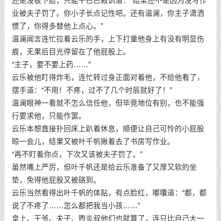
还是没板下脸，只能干巴巴教训道：“结果还不是因为没写作
业被夫子罚了。你小子长点记性吧。还有温澜，你主子潇洒
惯了，你得多替他上点心。”
温澜闻言连忙拉着云乐的手，上下打量他身上有没有明显伤
痕，无果后目光停留在了他屁股上。
“主子，要不要上药……”
云乐被他盯得炸毛，连忙转过身正面对着他，不给他看了，
摆手道：“不用！不疼，过不了几个时辰就好了！”
温澜眼神一看就不怎么信任他，但毕竟地位有别，也不能强
行要求他，只能作罢。
云乐本想直接扑回床上趴着休息，顺便让自己可怜的小屁股
晾一会儿，结果又被叶千帆揪着去了书房写作业。
“再不盯着你点，下次又该被夫子罚了。”
虽然嘴上严厉，但叶千帆还是给云乐准备了又厚又软的坐
垫，免得他屁股又被硌到。
云乐当然看得出叶千帆的体贴，有点脸红，嘟囔道：“都，都
说了不疼了……怎么都把我当小孩……”
皇上、王爷、夫子、煦炎叔他们也就算了，连只比自己大一