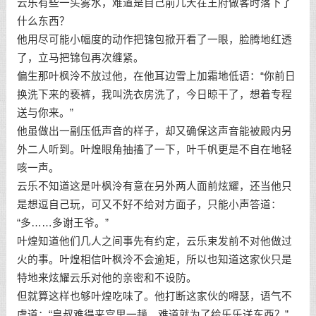
云乐有些一头雾水，难道是自己前几天在王府做客时落下了
什么东西？
他用尽可能小幅度的动作把锦包掀开看了一眼，脸腾地红透
了，立马把锦包再次缠紧。
偏生那叶枫泠不放过他，在他耳边雪上加霜地低语：“你前日
换洗下来的亵裤，我叫洗衣房洗了，今日晾干了，想着专程
送与你来。”
他虽做出一副压低声音的样子，却又确保这声音能被殿内另
外二人听到。叶煌眼角抽搐了一下，叶千帆更是不自在地轻
咳一声。
云乐不知道这是叶枫泠有意在另外两人面前炫耀，还当他只
是想逗自己玩，可又不好不给对方面子，只能小声答道：
“多……多谢王爷。”
叶煌知道他们几人之间事先有约定，云乐束发前不对他做过
火的事。叶煌相信叶枫泠不会逾矩，所以也知道这家伙只是
特地来炫耀云乐对他的亲密和不设防。
但就算这样也够叶煌吃味了。他打断这家伙的嘚瑟，语气不
虞道：“皇叔难得来宫里一趟，难道就为了给乐乐送东西？”