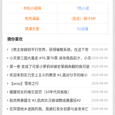
书包小说网
7色小说
色色漫画
（乱伦）妹汁NP
禁漫天堂
51动漫
猜你喜欢
《男主穿越到平行世界，获得催眠系统，在这个世
2026-08-06
界当中，所有人都听从小天的安排...》/哪怕男主在街上闲逛，
小天使三国大暴走 #70,第70章 进攻南昌前夕，小天
2026-08-06
选好目标后，直接敲门，开始玩弄户主的老婆与女儿...
使二次元写真集显魅力
第一卷 变成了可爱小萝莉却被史莱姆肏翻的我可是
2026-08-06
看了亿万本小黄书的老司机啊！ #7,渴望被肏翻的我居然只是个
欢迎来到实力至上主义的教室 #1,面对分手的绫小
2026-08-06
小萝莉
路，轻井泽的最后请求是
【ansy】雪夜之行
2026-08-06
媛媛班长的难忘惩罚（10年代风格板）
2026-08-06
肌肉男暴露文 #2,肌肉壮汉被调教成暴露狂#2
2026-08-06
在异国他乡迷路的我，竟被红发女伯爵与金发未亡
2026-08-06