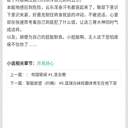
臣子时极具压迫力的冰冷目光刺向云乐。
本能地感应到危险，云乐浑身汗毛都竖起来了，臀部下意识
下意识夹紧，好悬克制住转身就逃的冲动，不敢说话，心里
却在快速思考着自己到底犯了什么错，让这三尊大神同时气
成这样。
以及，顺便为自己的屁股默哀。小屁股啊，主人这下恐怕是
保不住你了……
小说相关章节：
月見詩心
上一篇：：
帝国密闻 #1,圣女教
下一篇：
智能欲望（约稿） #5,篮球白袜校霸体育生在地下室
里被我玩到尿失禁