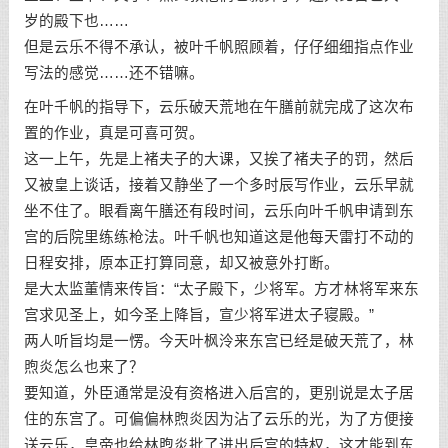
岁的殿下也……
但是云乐不得不承认，被叶千帆照顾着，仔仔细细指点作业
写法的感觉……还不错嘛。
在叶千帆的指导下，云乐破天荒地在午膳前就完成了这次布
置的作业，真是可喜可贺。
这一上午，先是上褚夫子的大课，又挨了褚夫子的罚，然后
又被皇上谈话，接着又静坐了一个多时辰写作业，云乐早就
坐不住了。眼看离午膳还有段时间，云乐向叶千帆申请到东
宫的后院里练练枪法。叶千帆也知道这是他每天雷打不动的
日程安排，原本正打算同意，却又被意外打断。
是大太监董情来传旨：“太子殿下，少将军。方才林将军来东
宫求见圣上，如今圣上降旨，宣少将军进太子寝殿。”
两人听旨均是一愣。今天叶枫泠来东宫已经是破天荒了，林
煦炎怎么也来了？
要知道，外臣通常是没有资格进入后宫的，更别说是太子居
住的东宫了。可偏偏林煦炎因为沾了云乐的光，为了方便接
送云乐，皇帝也给林煦炎批了进出后宫的特权，这才能到东