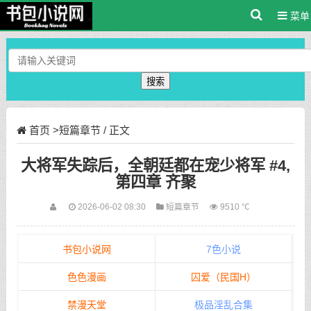
菜单
搜索
首页
>
短篇章节
/ 正文
大将军失踪后，全朝廷都在宠少将军 #4,
第四章 齐聚
2026-06-02 08:30
短篇章节
9510 ℃
书包小说网
7色小说
色色漫画
囚爱（民国H）
禁漫天堂
极品淫乱合集