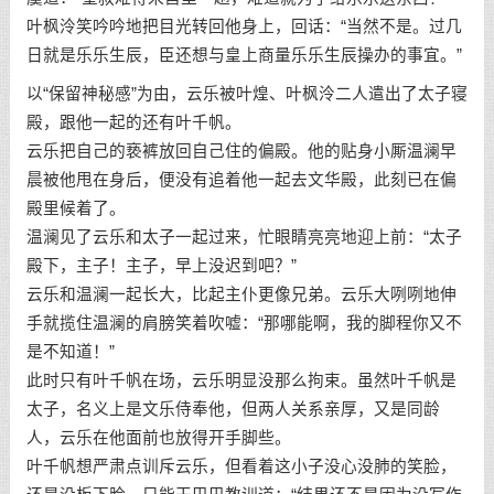
叶枫泠笑吟吟地把目光转回他身上，回话：“当然不是。过几
日就是乐乐生辰，臣还想与皇上商量乐乐生辰操办的事宜。”
以“保留神秘感”为由，云乐被叶煌、叶枫泠二人遣出了太子寝
殿，跟他一起的还有叶千帆。
云乐把自己的亵裤放回自己住的偏殿。他的贴身小厮温澜早
晨被他甩在身后，便没有追着他一起去文华殿，此刻已在偏
殿里候着了。
温澜见了云乐和太子一起过来，忙眼睛亮亮地迎上前：“太子
殿下，主子！主子，早上没迟到吧？”
云乐和温澜一起长大，比起主仆更像兄弟。云乐大咧咧地伸
手就揽住温澜的肩膀笑着吹嘘：“那哪能啊，我的脚程你又不
是不知道！”
此时只有叶千帆在场，云乐明显没那么拘束。虽然叶千帆是
太子，名义上是文乐侍奉他，但两人关系亲厚，又是同龄
人，云乐在他面前也放得开手脚些。
叶千帆想严肃点训斥云乐，但看着这小子没心没肺的笑脸，