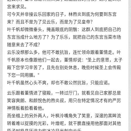
宫来求见。
可今天并非接云乐回家的日子，林煦炎到底为何要到东宫
来？而且不是为了见云乐，而是为了见皇帝？
叶千帆却微微垂头，掩盖眼底的阴翳：这群人到底把自己的
东宫当成什么地方了？为了乐乐，就把自己的东宫当菜市场
随意来去了不成？
云乐没想那么多，他可不敢抗旨，连忙领命跟着董情走。叶
千帆原本也像跟他们一起去，董情却说：“圣上的意思，太子
殿下您学习辛苦了，且先在别处休息，晚些时候圣上会传殿
下您一同用膳。”
叶千帆虽然心头不爽，却也不敢公然抗旨，只能应诺。
云乐跟着董情进了寝殿，一转过厅门，就看见自己家那总是
笑容爽朗、和颜悦色的煦炎叔，用只在特定情况才有的严厉
神情板着脸看着他。
而坐榻上的另外两人，叶枫泠嘴角失了笑意，深邃的黑眸流
转着难以捉摸的光彩，叶煌呢，就干脆直接用他那面对其他