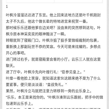
1
叶枫泠溜溜达达进了东宫。他上回来这地方还是叶千帆刚封
太子不久后，他这个做长辈的特地进宫来祝贺一番。
那时候乐乐还跟他爹在边关吧？没由来的突然想到这句，叶
枫泠原本神采奕奕的眼神黯淡了一瞬。
转眼就到了寝殿门口，叶枫泠掂了掂手里锦缎裁制的包裹，
重新换上那副玩世不恭的笑容。今天可是来炫耀的，多想点
开心的事吧。
进门转过右手，就是寝殿里会客的小厅，云乐三人就在这里
聊天。
进了厅中，叶枫泠先向叶煌行礼：“臣参见皇上。”
叶煌一看他脸上笑容，就知道这家伙这趟来绝不是为了什么
要紧事，便只是淡淡道：“皇叔免礼。”
果然，叶枫泠立马就把注意力转移到一旁的云乐身上。
“乐乐，本王是来找你的。”叶枫泠凑到云乐跟前，把手中的锦
包递到云乐手上。