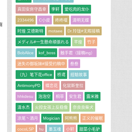
，
真田安房守昌幸
李轩
爱吃肉的龙仆
2334496
C小皮
咚咚噹
清明无蝶
赛
时煌.艾德斯特
motaee
Dr.玲珑#无暇接稿
メディル#一生懸命頑張れる
芊煌
竹子
BobAlice
kof_boss
触手君（接稿ing）
迷失の御坂妹#接受约稿中
叁叁
（九）笔下花office
桥鸢
經驗故事
AntimonyPD
蝶恋花
化鼠斯奎拉
乎
hhkdesu
泡泡空
桐菲
安生君
露米雅
清水杰
火控女孩上反稳像
奈良良柴犬
凉尾丶酒月
Mogician
阿熊熊
正义的催眠
道
贵
cocoLSP
hu
墨玉魂
小轩
甜菜小毛驴