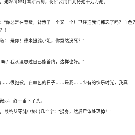
，她冷冷地盯着斯古莉，仿佛要用目光将她千刀万剐。
：“你总是在背叛，背叛了一个又一个！已经连我们都忘了吗？血色
？！”
道：“是你！德米提雅小姐，你竟然没死？”
了吗？我从没想过自己能善终，这样也好。”
的……很抱歉，在血色的日子……是我……少有的快乐时光，我真
微弱，终于垂下了头。
，最终从牙缝中挤出几个字：“搜身，然后尸体处理掉！”