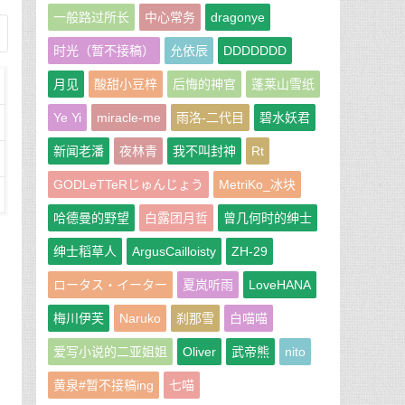
一般路过所长
中心常务
dragonye
时光（暂不接稿）
允依辰
DDDDDDD
月见
酸甜小豆梓
后悔的神官
蓬莱山雪纸
Ye Yi
miracle-me
雨洛-二代目
碧水妖君
新闻老潘
夜林青
我不叫封神
Rt
GODLeTTeRじゅんじょう
MetriKo_冰块
哈德曼的野望
白露团月哲
曾几何时的绅士
绅士稻草人
ArgusCailloisty
ZH-29
ロータス・イーター
夏岚听雨
LoveHANA
梅川伊芙
Naruko
刹那雪
白喵喵
爱写小说的二亚姐姐
Oliver
武帝熊
nito
黄泉#暂不接稿ing
七喵