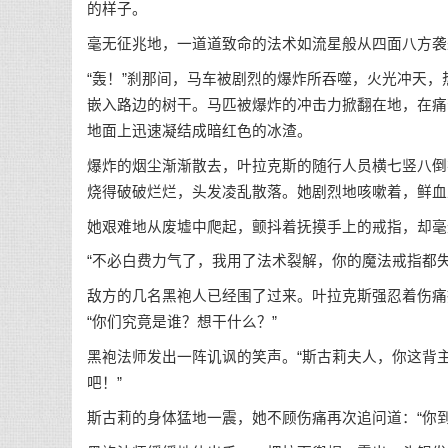
的样子。
毫无征兆地，一道道致命的法术如流星般从四面八方袭
“轰！”刹那间，马车被剧烈的爆炸所吞噬，火光冲天
嵌入路边的树干。马匹被爆炸的冲击力掀翻在地，在痛
地面上迅速凝结成暗红色的冰渣。
爆炸的烟尘渐渐散去，叶拉克斯的随行人员横七竖八倒
烧得破破烂烂，头发凌乱散落。她剧烈地咳嗽着，鲜血
她艰难地从废墟中爬起，颤抖着抚摸手上的戒指，却毫
“不必白费力气了，我用了法术裂解，你的魔法戒指都失
敌方的几名黑袍人已经围了过来。叶拉克斯强忍着伤痛
“你们究竟是谁？想干什么？”
黑袍法师发出一阵讥讽的笑声。“斯古莉夫人，你这背
吧！”
斯古莉的身体猛地一震，她不顾伤痛再次追问道：“你