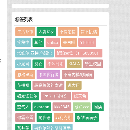
标签列表
生活都市
人妻熟女
不倫戀情
暂不接稿
接稿中
其他
enlisa
墨白喵
YHHHH
禁
塔维尔.亚特.乌姆尔
琥珀宝盒（TTS89890）
非
赛
小龙哥
炎心
不沐时雨
KIALA
學生校園
恩格里斯
漆黑夜行者
不穿内裤的喵喵
都
花裤衩
超高校级的幸运
逛大臣
银龙诺艾尔
F❤R（F心R）
蝶天希
空气人
akarenn
kkk2345
葫芦xxx
闲读
？
似雲非雪
闌夜珊
菲利克斯
永雏喵喵子
蒼井葵
兴趣使然的瑟琴写手