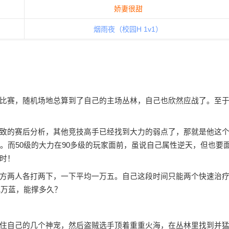
娇妻很甜
烟雨夜（校园H 1v1）
比赛，随机场地总算到了自己的主场丛林，自己也欣然应战了。至
致的赛后分析，其他竞技高手已经找到大力的弱点了，那就是他这
。而50级的大力在90多级的玩家面前，虽说自己属性逆天，但也要
时！
方两人各打两下，一下平均一万五。自己这段时间只能两个快速治
1万蓝，能撑多久？
住自己的几个神宠，然后盗贼选手顶着重重火海，在丛林里找到并