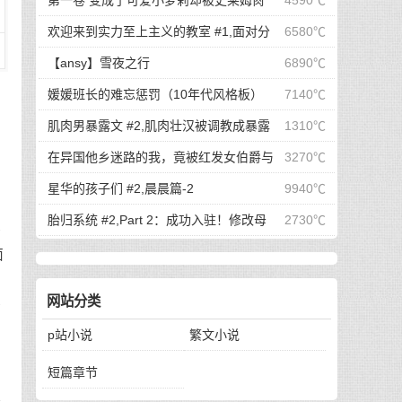
第一卷 变成了可爱小萝莉却被史莱姆肏
4590℃
始玩弄户主的老婆与女儿...
翻的我可是看了亿万本小黄书的老司机啊！ #7,渴
欢迎来到实力至上主义的教室 #1,面对分
6580℃
望被肏翻的我居然只是个小萝莉
手的绫小路，轻井泽的最后请求是
【ansy】雪夜之行
6890℃
媛媛班长的难忘惩罚（10年代风格板）
7140℃
肌肉男暴露文 #2,肌肉壮汉被调教成暴露
1310℃
狂#2
在异国他乡迷路的我，竟被红发女伯爵与
3270℃
于
金发未亡人争夺？ #5,【连载其五】在异国他乡迷
星华的孩子们 #2,晨晨篇-2
9940℃
路的我，竟被红发女伯爵与金发未亡人争夺？
胎归系统 #2,Part 2：成功入驻！修改母
2730℃
个
体变得淫荡，把她彻底调教成稍微胎动一下就会流
面
水的色情大母猪！
网站分类
疗
p站小说
繁文小说
短篇章节
猛