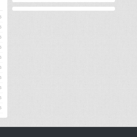
6
6
6
6
6
6
6
6
6
6