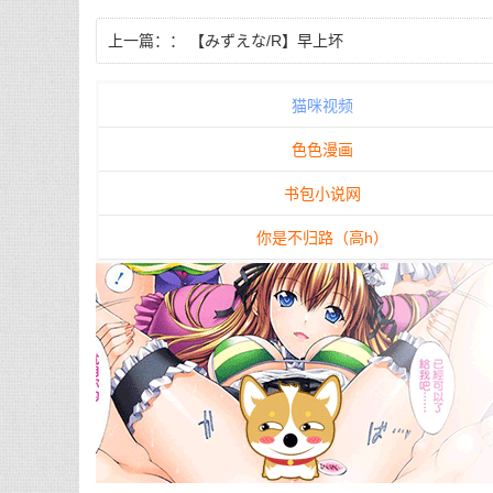
上一篇：：
【みずえな/R】早上坏
猫咪视频
色色漫画
书包小说网
你是不归路（高h）