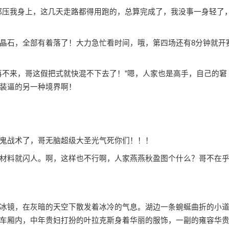
都压我身上，这几天走路都得用跑的，总算完成了，我没事一身轻了
晶石，全部有着落了！大力急忙看时间，哦，第四场还有8分钟就开
再不来，哥这假把式就快混不下去了！”嗯，人家也是高手，自己的窘
装逼的另一种境界啊！
鬼战术了，哥无脑超级大圣光气死你们！！！
材料就闪人。啊，这样也不行啊，人家燕燕秋盈图个什么？哥不在
冰镜，在灰暗的天空下散发着冰冷的气息。湖边一条蜿蜒曲折的小
车厢内，中年贵妇打扮的叶拉克斯身着华丽的服饰，一副的雍容华