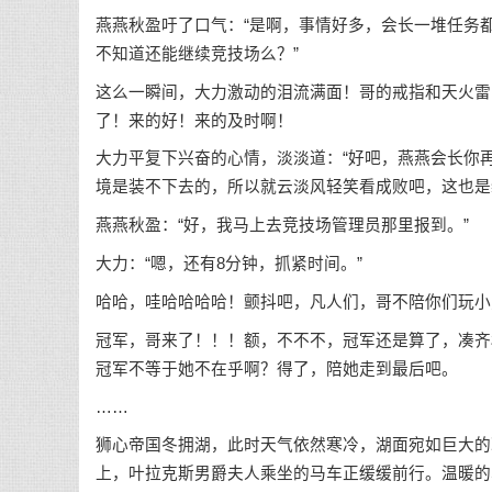
燕燕秋盈吁了口气：“是啊，事情好多，会长一堆任务
不知道还能继续竞技场么？”
这么一瞬间，大力激动的泪流满面！哥的戒指和天火雷
了！来的好！来的及时啊！
大力平复下兴奋的心情，淡淡道：“好吧，燕燕会长你
境是装不下去的，所以就云淡风轻笑看成败吧，这也是
燕燕秋盈：“好，我马上去竞技场管理员那里报到。”
大力：“嗯，还有8分钟，抓紧时间。”
哈哈，哇哈哈哈哈！颤抖吧，凡人们，哥不陪你们玩小
冠军，哥来了！！！额，不不不，冠军还是算了，凑齐
冠军不等于她不在乎啊？得了，陪她走到最后吧。
……
狮心帝国冬拥湖，此时天气依然寒冷，湖面宛如巨大的
上，叶拉克斯男爵夫人乘坐的马车正缓缓前行。温暖的