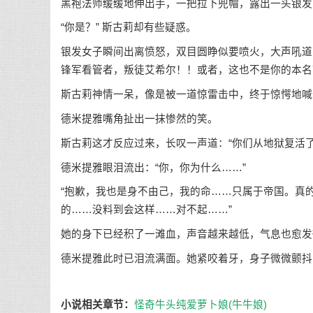
黑袍法师缓缓地伸出手，一把拉下兜帽，露出一头银发
“你是？” 斯古莉却有些疑惑。
银发女子瞬间出离愤怒，双目圆睁似要喷火，大声吼道
锋军看管者，叛徒艾希尔！！或者，这也不是你的本名
斯古莉神情一呆，像是被一道惊雷击中，终于惊愕地喊
德米提雅嘴角扯出一抹惨然的笑。
斯古莉这才反应过来，长叹一声道：“你们从地狱复活
德米提雅眼泪流出：“你，你为什么……”
“抱歉，我也是身不由己，我的命……只属于帝国。真
的……没料到会这样……对不起……”
她的身下已经积了一滩血，声音越来越低，气息也愈发
德米提雅此时已泪流满面。她紧咬着牙，身子微微颤抖
小说相关章节：
怪奇牛头纯爱萝卜娘(牛牛娘)