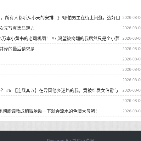
所有人都听从小天的安排...》/哪怕男主在街上闲逛，选好目
2026-08-0
二次元写真集显魅力
2026-08-0
万本小黄书的老司机啊！ #7,渴望被肏翻的我居然只是个小萝
2026-08-0
轻井泽的最后请求是
2026-08-0
2026-08-0
2026-08-0
2026-08-0
？ #5,【连载其五】在异国他乡迷路的我，竟被红发女伯爵与
2026-08-0
2026-08-0
荡，把她彻底调教成稍微胎动一下就会流水的色情大母猪！
2026-08-0
Powered By
书包小说网