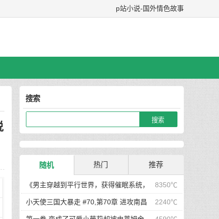
p站小说-国外情色故事
搜索
说
热门
推荐
随机
《男主穿越到平行世界，获得催眠系统，
8350℃
在这个世界当中，所有人都听从小天的安排...》/
小天使三国大暴走 #70,第70章 进攻南昌
2240℃
哪怕男主在街上闲逛，选好目标后，直接敲门，开
前夕，小天使二次元写真集显魅力