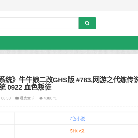
统》牛牛娘二改GHS版 #783,网游之代练传
 0922 血色叛徒
 08:30
短篇章节
4380 ℃
7色小说
5H小说