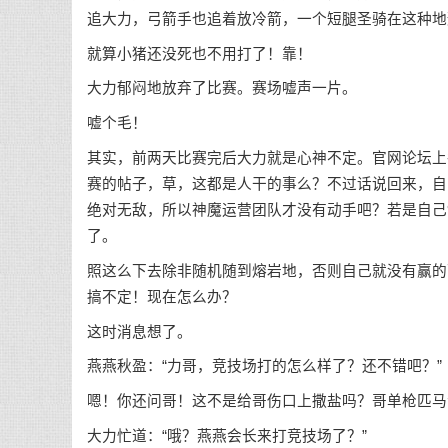
追大力，弓箭手也追着放冷箭，一个短腿圣骑在这种地
就算小猪还没死也不用打了！靠！
大力郁闷地放弃了比赛。赛场嘘声一片。
嘘个毛！
其实，前两天比赛完后大力就是心神不定。官网论坛上
赛的帖子，草，这都是人干的事么？不过话说回来，自
绝对无敌，所以神魔运营团队才没有动手吧？若是自己
了。
照这么下去除非随机随到熔岩地，否则自己就没有赢的
搞不定！现在怎么办？
这时消息想了。
燕燕秋盈：“力哥，竞技场打的怎么样了？还不错吧？”
嗯！你还问哥！这不是给哥伤口上撒盐吗？哥单枪匹马
大力忙道：“哦？燕燕会长来打竞技场了？”