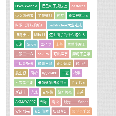
Dove Wennie
摸鱼の子规枝上
casterds
少女處刑者
坐花载月
夜艾
原星夏Etoile
先
时歌（开放约稿）
pathfinder#大业难成
神隐于世
Milo Li
这个鸽子为什么这么大
云渐
Snow
エイツ
上善
兰兰小魔王
白银三十六
sakura
可燃洋芋
摩訶不思議
工口爱好者
龗龘三龍
正经琉璃
顾小茗
愚生狐
风铃
llyyxx480
一夏
枪手
吞噬者虫潮
卡兹戴尔的说书人
じょじゅ
斯兹卡
念凉
麦尔德
彼方悠夜
青茶
AKMAYA007
谢尔
焉火
时光——Saber
安怀烈先
玄幻仙俠
极致梦幻
呆毛呆毛呆