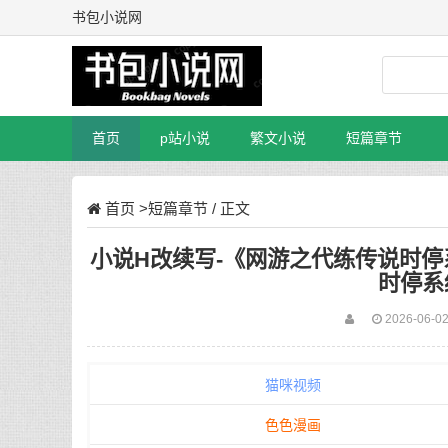
书包小说网
首页
p站小说
繁文小说
短篇章节
首页
>
短篇章节
/ 正文
小说H改续写-《网游之代练传说时停系
时停系统
2026-06-02
猫咪视频
色色漫画