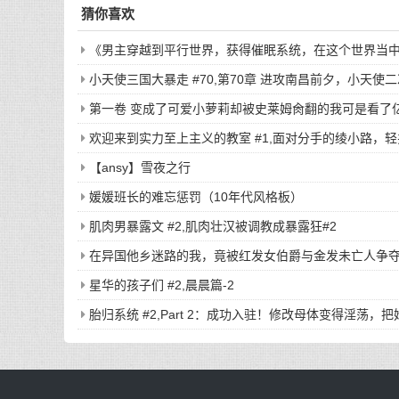
猜你喜欢
《男主穿越到平行世界，获得催眠系统，在这个世界当中，
标后，直接敲门，开始玩弄户主的老婆与女儿...
小天使三国大暴走 #70,第70章 进攻南昌前夕，小天使
第一卷 变成了可爱小萝莉却被史莱姆肏翻的我可是看了亿
莉
欢迎来到实力至上主义的教室 #1,面对分手的绫小路，
【ansy】雪夜之行
媛媛班长的难忘惩罚（10年代风格板）
肌肉男暴露文 #2,肌肉壮汉被调教成暴露狂#2
在异国他乡迷路的我，竟被红发女伯爵与金发未亡人争夺
金发未亡人争夺？
星华的孩子们 #2,晨晨篇-2
胎归系统 #2,Part 2：成功入驻！修改母体变得淫