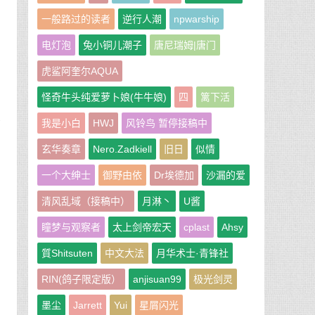
一般路过的读者
逆行人潮
npwarship
电灯泡
兔小铜儿潮子
唐尼瑞姆|唐门
虎鲨阿奎尔AQUA
的
怪奇牛头纯爱萝卜娘(牛牛娘)
四
篱下活
被
我是小白
HWJ
风铃鸟 暂停接稿中
玄华奏章
Nero.Zadkiell
旧日
似情
一个大绅士
御野由依
Dr埃德加
沙漏的爱
清风乱域（接稿中）
月淋丶
U酱
：
瞳梦与观察者
太上剑帝宏天
cplast
Ahsy
質Shitsuten
中文大法
月华术士·青锋社
RIN(鸽子限定版）
anjisuan99
极光剑灵
墨尘
Jarrett
Yui
星屑闪光