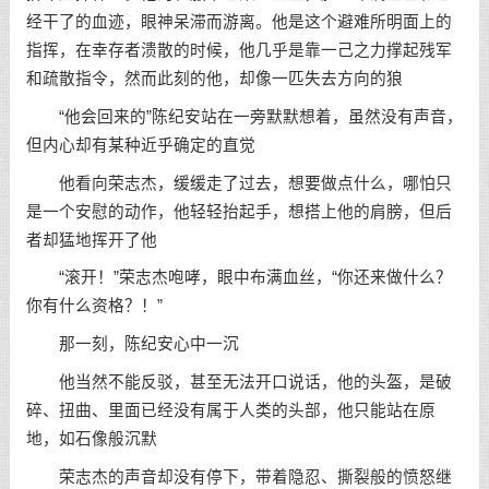
经干了的血迹，眼神呆滞而游离。他是这个避难所明面上的
指挥，在幸存者溃散的时候，他几乎是靠一己之力撑起残军
和疏散指令，然而此刻的他，却像一匹失去方向的狼
“他会回来的”陈纪安站在一旁默默想着，虽然没有声音，
但内心却有某种近乎确定的直觉
他看向荣志杰，缓缓走了过去，想要做点什么，哪怕只
是一个安慰的动作，他轻轻抬起手，想搭上他的肩膀，但后
者却猛地挥开了他
“滚开！”荣志杰咆哮，眼中布满血丝，“你还来做什么？
你有什么资格？！”
那一刻，陈纪安心中一沉
他当然不能反驳，甚至无法开口说话，他的头盔，是破
碎、扭曲、里面已经没有属于人类的头部，他只能站在原
地，如石像般沉默
荣志杰的声音却没有停下，带着隐忍、撕裂般的愤怒继