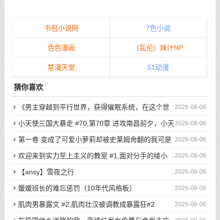
书包小说网
7色小说
色色漫画
（乱伦）妹汁NP
禁漫天堂
51动漫
猜你喜欢
《男主穿越到平行世界，获得催眠系统，在这个世
2026-08-06
界当中，所有人都听从小天的安排...》/哪怕男主在街上闲逛，
小天使三国大暴走 #70,第70章 进攻南昌前夕，小天
2026-08-06
选好目标后，直接敲门，开始玩弄户主的老婆与女儿...
使二次元写真集显魅力
第一卷 变成了可爱小萝莉却被史莱姆肏翻的我可是
2026-08-06
看了亿万本小黄书的老司机啊！ #7,渴望被肏翻的我居然只是个
欢迎来到实力至上主义的教室 #1,面对分手的绫小
2026-08-06
小萝莉
路，轻井泽的最后请求是
【ansy】雪夜之行
2026-08-06
媛媛班长的难忘惩罚（10年代风格板）
2026-08-06
肌肉男暴露文 #2,肌肉壮汉被调教成暴露狂#2
2026-08-06