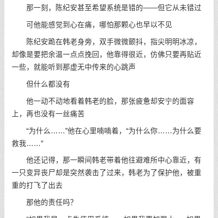
那一刻，陈纪安甚至希望系统是错的——但它从未错过
可他能感觉到心在痛，哪怕那颗心也早以不见
陈纪安跪在韩老身旁，双手微微颤抖，指尖明明冰凉，
却像是要把余温一点点挽回，他靠得很近，仿佛只要再贴近
一些，就能听到那虚无中传来的心跳声
但什么都没有
他一动不动地看着韩老的脸，那张疲惫却安宁的面容
上，再也没有一丝痛苦
“为什么……”他在心里喃喃着，“为什么你……为什么要
救我……”
他还记得，那一瞬间韩老带着他往避难所中心靠近，有
一只变异丧尸却是突然袭击了过来，韩老为了保护他，被重
重的打飞了出去
那他的责任吗？