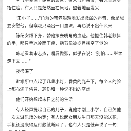
空气中充满了疲惫的哀意，有人低声啜泣，有人背过身
捂住脸，有人只是茫然坐在原地，望着地面发呆
“宋小子……”角落的韩老艰难地发出微弱的声音，像是想
要安慰他，但喉咙只涌出一口血沫，再也说不出什么来
陈纪安蹲下身，替他擦去嘴角的血迹。他握住韩老颤抖
的手，那只手冰冷而干瘦，指节像被岁月掏空了似的
韩老看着宋志杰，嘴唇微张，似乎在说：“别怕……继续
走下去……”
夜很深了
避难所中点起了几盏小灯，昏黄的光芒下，每个人的脸
上都布满了倦意、悲伤和一种说不出的空虚
他们开始想起末日之前的生活
有人轻声提起自己的儿子，说他才刚上小学，自己欠他
一次去游乐场的约定；有人说起女朋友生日那天没能送花，
手机还没来得及付款就断网了；也有人只是低声说了一句：