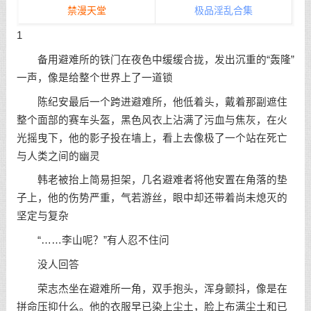
禁漫天堂
极品淫乱合集
1
备用避难所的铁门在夜色中缓缓合拢，发出沉重的“轰隆”
一声，像是给整个世界上了一道锁
陈纪安最后一个跨进避难所，他低着头，戴着那副遮住
整个面部的赛车头盔，黑色风衣上沾满了污血与焦灰，在火
光摇曳下，他的影子投在墙上，看上去像极了一个站在死亡
与人类之间的幽灵
韩老被抬上简易担架，几名避难者将他安置在角落的垫
子上，他的伤势严重，气若游丝，眼中却还带着尚未熄灭的
坚定与复杂
“……李山呢？”有人忍不住问
没人回答
荣志杰坐在避难所一角，双手抱头，浑身颤抖，像是在
拼命压抑什么。他的衣服早已染上尘土，脸上布满尘土和已