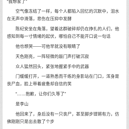
“我想家了”
空气像冻结了一样，每个人都陷入回忆的沉默中，泪水
在无声中滑落，悲伤在压抑中发酵
陈纪安坐在角落，望着这群破碎却仍在挣扎的人们，他
感知到每一寸情绪的起伏，哪怕自己不能开口说一句话
他也想哭——可他早就没有眼睛了
天色刚亮，一阵轻微的敲门声打破沉寂
众人猛然回头，紧张地握紧手中的武器
门缓缓打开，一道熟悉而干练的身影站在门口，浑身是
丧尸血，脸上带着疲惫却自信的笑
“……抱歉，让你们久等了”
是李山
他回来了，身后没有一只丧尸，甚至脚步铿锵有力，仿
佛刚刚只是出去散了个步