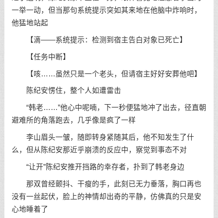
一举一动，但当那句系统提示突如其来地在他脑中炸响时，
他猛地站起
【滴——系统提示：检测到宿主告白对象已死亡】
【任务中断】
【咳……虽然只是一个老头，但请宿主好好安葬他吧】
陈纪安愣住，整个人如遭雷击
“韩老……”他心中呢喃，下一秒便猛地冲了出去，径直朝
避难所的角落跑去，几乎像是疯了一样
李山眉头一皱，随即转身紧随其后，他不知发生了什
么，但从陈纪安那近乎崩溃的反应中，察觉到事态不对
“让开”陈纪安推开挡路的幸存者，扑到了韩老身边
那双曾经颤抖、干瘦的手，此刻已无力垂落，胸口再也
没有一丝起伏，脸上的神情却出奇的平静，仿佛真的只是安
心地睡着了