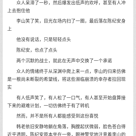
众人呆滞了一秒，然后爆发出低声的欢呼，甚至有人冲
上去抱住他
李山笑了笑，目光在场内扫了一圈，最后落在陈纪安身
上
他没有说话，只是轻轻点头
陈纪安，也点了点头
两个沉默的战士，就此在无声中交换了一个承诺
众人的情绪终于从深渊中爬上来一点，李山的归来仿佛
是一根尚未断裂的希望线，将这些濒临崩溃的幸存者拉回现
实
有人低声笑了，有人松了一口气，有人甚至开始盘算接
下来的避难计划，一切仿佛终于有了转机
然而，并不是所有人都能感受到这份喜悦
韩老依旧安静地躺在角落，胸膛起伏微弱，脸色苍白得
近乎透明，陈纪安原本坐在一旁，眼神警觉地注意着李山的