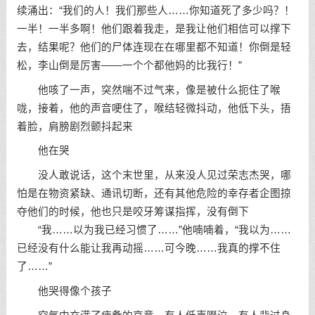
续涌出：“我们的人！我们那些人……你知道死了多少吗？！
一半！一半多啊！他们跟着我走，是我让他们相信可以撑下
去，结果呢？他们的尸体连现在在哪里都不知道！你倒是轻
松，李山倒是厉害——一个个都他妈的比我行！”
他咳了一声，突然喘不过气来，像是被什么扼住了喉
咙，接着，他的声音哽住了，喉结轻微抖动，他低下头，捂
着脸，肩膀剧烈颤抖起来
他在哭
没人敢说话，这个末世里，从来没人见过荣志杰哭，哪
怕是在物资紧缺、通讯切断，还有其他危险的幸存者企图掠
夺他们的时候，他也只是咬牙筹谋指挥，没有倒下
“我……以为我已经习惯了……”他喃喃着，“我以为……
已经没有什么能让我再动摇……可今晚……我真的撑不住
了……”
他哭得像个孩子