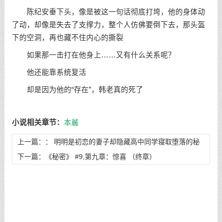
陈纪安垂下头，像是被这一句话彻底打垮，他的身体动
了动，却像是失去了支撑力，整个人仿佛要倒下去，那头盔
下的空洞，再也藏不住内心的撕裂
如果那一击打在他身上……又有什么关系呢？
他还能靠系统复活
却是因为他的“存在”，韩老真的死了
小说相关章节：
本麄
上一篇：：
明明是初恋的妻子却隐藏高中同学寝取堕落的秘
密，让我发现这一切的始作俑者居然是我们的女儿！ #9,妻子
下一篇：
《秘密》 #9,第九章：惊喜 （终章）
和女儿应承了奸夫的未知条件，让视频端的叶涛如坐针毡