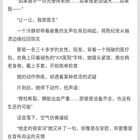
“如果我早一点先使用系统……如果我更加强大......如果
我——”
“让一让，我是医生”
一个冷静却带着疲惫的女声在背后响起，将陈纪安从崩
溃边缘拉回现实
那是一名三十多岁的女性，短发，背着一个残破的医疗
包，衣角上印着褪色的“XX医院”字样，她眉头紧锁，跪在韩
老身旁，戴上手套，开始简单检查
她的动作熟练，却透着某种悲凉的迟疑
片刻后，她停下动作，低声道：
“脊柱断裂，脾脏出血严重……即使是设备齐全，也没有
生还的可能”
话音落下，空气仿佛凝结
“他走的很安详”她又补了一句，却像是在安慰，却更像是
在宣布命运的无情