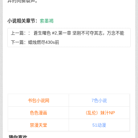
异的肉撕裂声。
小说相关章节：
索墨褐
上一篇：：
蒼生曙色 #2,第一章 坚刚不可夺其志，万念不能
乱其心
下一篇：
蜡烛燃尽430s前
书包小说网
7色小说
色色漫画
（乱伦）妹汁NP
禁漫天堂
51动漫
猜你喜欢