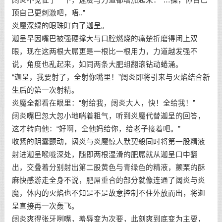
顶自己更刺激吧，唔..”
炎魔深绿的眼珠盯向了迦呈。
迦呈早因嘴巴被强硬撑大与口腔燃烧的痛楚折磨得闭上双
眼，现在这两根大屌更是一根比一根用力，力道越发强不
说，角度也乱起来，如同两条大肥蛆翻滚钻动蜷涌。
“迦呈，我要射了，全射你嘴里！”阔炎即将引来与火焰结合新
生后的第一次射精。
炎魔全都看在眼里：“射给我，阔炎大人，快！全给我！”
阔炎嘴巴忽大忽小地喘着粗气，听到炎魔代替迦呈的回答，
这才转向他：“好啊，全他妈给你，给老子接着吧。”
收紧的阴囊颤动，阔炎与炎魔惊人默契般同时将第一股精液
射进迦呈喉咙深处，随即两根湿滑的肥屌就从迦呈口中翻
出，交叠着分别射出第二股黄色与青绿色的精液，颤栗的酥
麻快感游走全身不说，肥屌重合的部分就像连通了阔炎与炎
魔，体内的火焰也不知是不是故意控制不住外放而出，将迦
呈直接再一次轰飞。
阔炎爽得张牙咧嘴，羞辱变为次要，此刻爽到底变为主要，