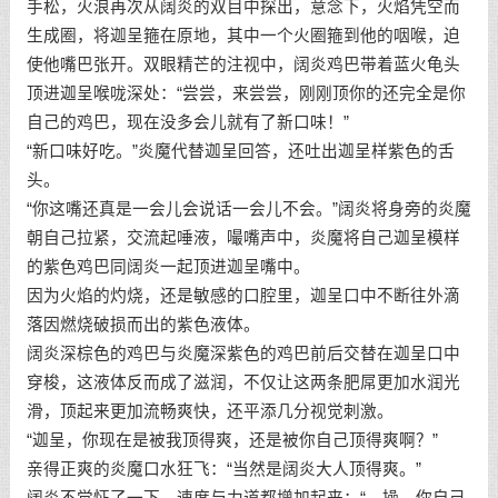
手松，火浪再次从阔炎的双目中探出，意念下，火焰凭空而
生成圈，将迦呈箍在原地，其中一个火圈箍到他的咽喉，迫
使他嘴巴张开。双眼精芒的注视中，阔炎鸡巴带着蓝火龟头
顶进迦呈喉咙深处：“尝尝，来尝尝，刚刚顶你的还完全是你
自己的鸡巴，现在没多会儿就有了新口味！”
“新口味好吃。”炎魔代替迦呈回答，还吐出迦呈样紫色的舌
头。
“你这嘴还真是一会儿会说话一会儿不会。”阔炎将身旁的炎魔
朝自己拉紧，交流起唾液，嘬嘴声中，炎魔将自己迦呈模样
的紫色鸡巴同阔炎一起顶进迦呈嘴中。
因为火焰的灼烧，还是敏感的口腔里，迦呈口中不断往外滴
落因燃烧破损而出的紫色液体。
阔炎深棕色的鸡巴与炎魔深紫色的鸡巴前后交替在迦呈口中
穿梭，这液体反而成了滋润，不仅让这两条肥屌更加水润光
滑，顶起来更加流畅爽快，还平添几分视觉刺激。
“迦呈，你现在是被我顶得爽，还是被你自己顶得爽啊？”
亲得正爽的炎魔口水狂飞：“当然是阔炎大人顶得爽。”
阔炎不觉怔了一下，速度与力道都增加起来：“…操，你自己