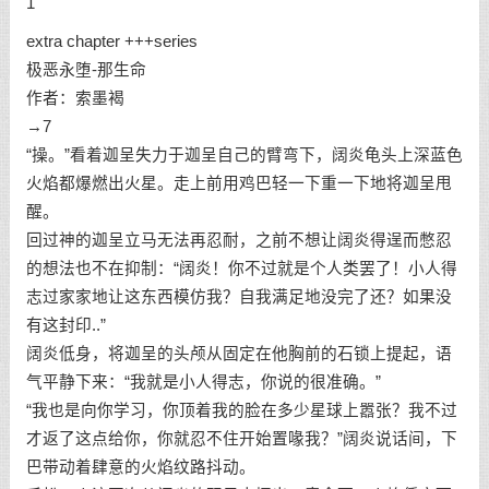
1
extra chapter +++series
极恶永堕-那生命
作者：索墨褐
→7
“操。”看着迦呈失力于迦呈自己的臂弯下，阔炎龟头上深蓝色
火焰都爆燃出火星。走上前用鸡巴轻一下重一下地将迦呈甩
醒。
回过神的迦呈立马无法再忍耐，之前不想让阔炎得逞而憋忍
的想法也不在抑制：“阔炎！你不过就是个人类罢了！小人得
志过家家地让这东西模仿我？自我满足地没完了还？如果没
有这封印..”
阔炎低身，将迦呈的头颅从固定在他胸前的石锁上提起，语
气平静下来：“我就是小人得志，你说的很准确。”
“我也是向你学习，你顶着我的脸在多少星球上嚣张？我不过
才返了这点给你，你就忍不住开始置喙我？”阔炎说话间，下
巴带动着肆意的火焰纹路抖动。