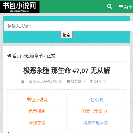
菜单
搜索
首页
>
短篇章节
/ 正文
极恶永堕 那生命 #7,07 无从解
2026-06-02 08:30
短篇章节
2470 ℃
书包小说网
7色小说
色色漫画
囚爱（民国H）
禁漫天堂
极品淫乱合集