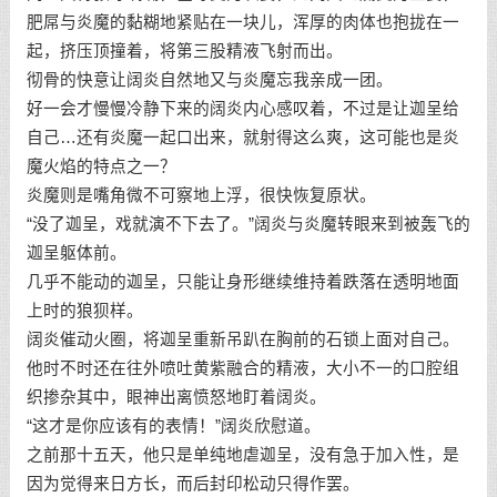
肥屌与炎魔的黏糊地紧贴在一块儿，浑厚的肉体也抱拢在一
起，挤压顶撞着，将第三股精液飞射而出。
彻骨的快意让阔炎自然地又与炎魔忘我亲成一团。
好一会才慢慢冷静下来的阔炎内心感叹着，不过是让迦呈给
自己…还有炎魔一起口出来，就射得这么爽，这可能也是炎
魔火焰的特点之一？
炎魔则是嘴角微不可察地上浮，很快恢复原状。
“没了迦呈，戏就演不下去了。”阔炎与炎魔转眼来到被轰飞的
迦呈躯体前。
几乎不能动的迦呈，只能让身形继续维持着跌落在透明地面
上时的狼狈样。
阔炎催动火圈，将迦呈重新吊趴在胸前的石锁上面对自己。
他时不时还在往外喷吐黄紫融合的精液，大小不一的口腔组
织掺杂其中，眼神出离愤怒地盯着阔炎。
“这才是你应该有的表情！”阔炎欣慰道。
之前那十五天，他只是单纯地虐迦呈，没有急于加入性，是
因为觉得来日方长，而后封印松动只得作罢。