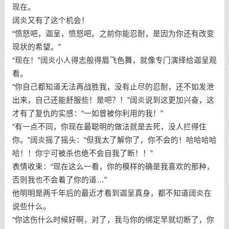
现在。
阔炎又有了这个机会！
“愤怒吧，迦呈，愤怒吧。之前你能忍耐，是因为你还有改变
现状的希望。”
“现在！”阔炎小人得志般得眉飞色舞，就像专门演绎给迦呈观
看。
“你自己都知道无法再战胜我，没有止尽的忍耐，还不如发泄
出来，自己还能舒服些！是吧？！”阔炎说到这更加兴奋，这
才有了复仇的实感：“一如曾被你利用的我！”
“有一点不同，你现在最聪明的做法就是去死，没人拦得住
你。”阔炎摇了摇头：“但我太了解你了，你不会的！哈哈哈哈
哈！！你宁可被杀也绝不会自我了断！！”
表情收束：“现在这么一看，你的模样的确是我喜欢的那种，
否则我也不会着了你的道…”
他明明是两千年后的最近才看到迦呈真身，都不知道阔炎在
说些什么。
“你这伤什么时候好啊，对了，我与你的绑定早就切断了，你