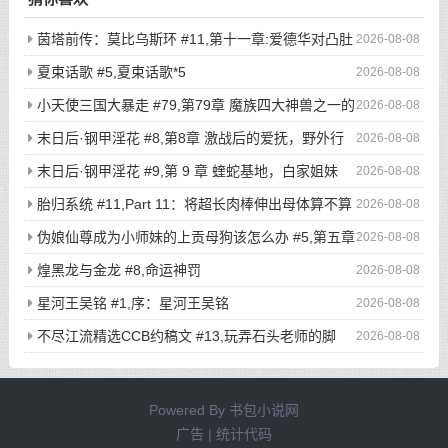
茵塔前传：莫比乌斯环 #11,第十一章:爱德华对凸肚
2026-08-08
脐的温情玩弄，新的冒险启程
夏束话歌 #5,夏束话歌*5
2026-08-08
小天使三国大暴走 #79,第79章 魔族四大神兽之一的
2026-08-08
不死鸟登场，奇葩猎鸡小队被吓的屁滚尿流
末日后·钢甲淫花 #8,第8章 激战后的爱抚，野外行
2026-08-08
走与寸止高潮（2）
末日后·钢甲淫花 #9,第 9 章 蝰蛇基地，白家姐妹
2026-08-08
（1）
胎归系统 #11,Part 11：将超长肉棒伸出母体算不算
2026-08-08
是一种扶她化？
伪娘仙尊成为小师妹的上贡母狗该怎么办 #5,第五章
2026-08-08
驯兽大阵！被刻下奴隶烙印的话，就再也没有翻盘的希望了吧？
煌黑龙与金龙 #8,命运神罚
2026-08-08
星河王吴铭 #1,序：星河王吴铭
2026-08-08
不尽江流精选CCB约稿文 #13,玩弄石头老师的脚
2026-08-08
爪，然后在黑丝爪穴与小穴里面各来一发吧（无偿）
Powered By
书包小说网
广告 | 统计代码