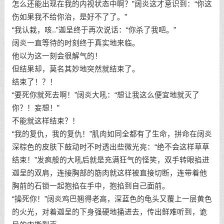
怎么还能出现在我的内视状态中啊？”阔炎这才意识到：“你这
伤如果我不给你治，是好不了了。”
“我认栽，咳..”迦呈终于再次说话：“你杀了我吧。”
阔炎一直等待的时刻终于真实地来临。
他以为这一刻会很解气的！
但结果却，莫名其妙地突然就结束了。
结束了！？！
“要死你就死去啊！”阔炎大吼：“想让我这么便宜地就灭了
你？！妄想！”
不能就这样结束？！
“我的复仇，我的复仇！”肌肉如同全都有了生命，拼命在阔炎
深棕色的皮肤下鼓动时不时透出些微光亮：“绝不会这样草草
结束！”发疯般的大吼后就是充满狂气的怪笑，双手转眼掐进
迦呈的双肩，连接胸部的筋肉就这样被直接切断，连带着他
胸前的石锁一起抱掐在手中，抱掐到自己面前。
“操死你！”阔炎鸡巴翘得老高，深蓝色的龟头又覆上一层黄色
的火光，对着迦呈的下身强硬地捅进去，传出鲜难听到，诡